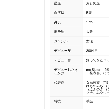
星座
おとめ座
血液型
B型
身長
172cm
出身地
大阪
ジャンル
女優
デビュー年
2004年
デビュー作
帰ってきたロッ
デビューしたき
mc Siste
っかけ
ー発表会」に
代表作
女系家族 （TB
けものみち （
うふふのぷ （
クチこみ☆ジョ
特技
手話