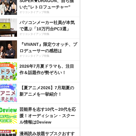
SUPER★DRAGON、自ら描
いた”レトロフューチャー”
オリコンタイアップ特集
パソコンメーカー社員が本気
で選ぶ「10万円台PC3選」
オリコンタイアップ特集
『VIVANT』限定ウオッチ、プ
ロデューサーの感想は
オリコンタイアップ特集
2026年7月夏ドラマも、注目
作＆話題作が勢ぞろい！
【夏アニメ2026】7月期夏の
新アニメを一挙紹介！
芸能界を志す10代～20代を応
援！オーディション・スクー
ル情報はDeview
漫画読み放題サブスクおすす