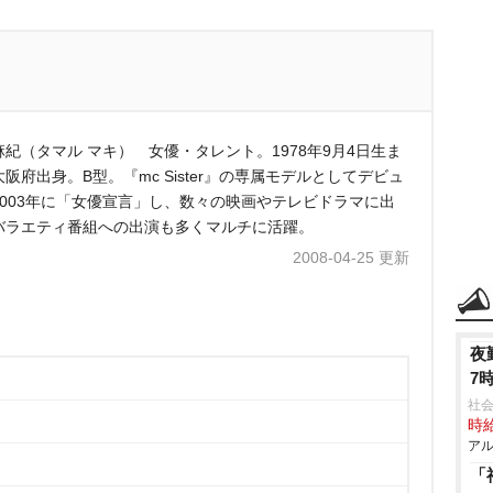
麻紀（タマル マキ） 女優・タレント。1978年9月4日生ま
阪府出身。B型。『mc Sister』の専属モデルとしてデビュ
2003年に「女優宣言」し、数々の映画やテレビドラマに出
バラエティ番組への出演も多くマルチに活躍。
2008-04-25 更新
夜
7
社会
時給
アル
「