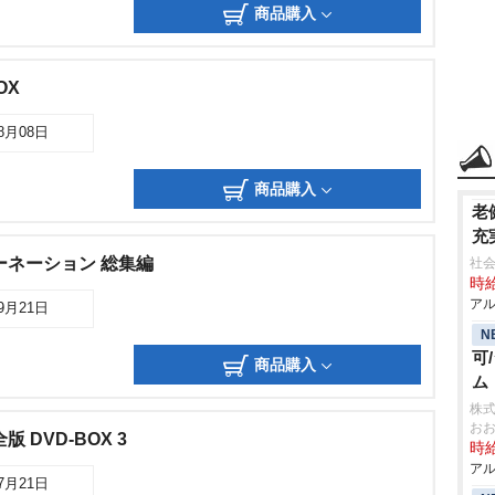
商品購入
OX
08月08日
商品購入
老
充
ーネーション 総集編
社会
時給
アル
09月21日
N
可
商品購入
ム
株
お
 DVD-BOX 3
時給
アル
07月21日