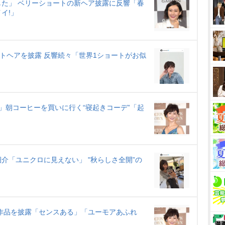
e
た」 ベリーショートの新ヘア披露に反響「春
イ!」
ートヘアを披露 反響続々「世界1ショートがお似
」朝コーヒーを買いに行く“寝起きコーデ”「起
介「ユニクロに見えない」 "秋らしさ全開”の
”作品を披露「センスある」「ユーモアあふれ