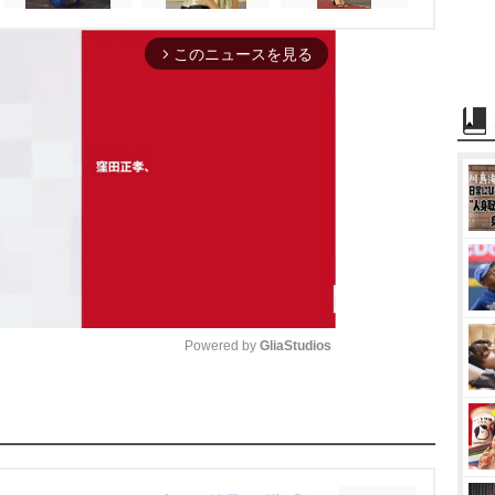
このニュースを見る
arrow_forward_ios
Powered by 
GliaStudios
M
u
t