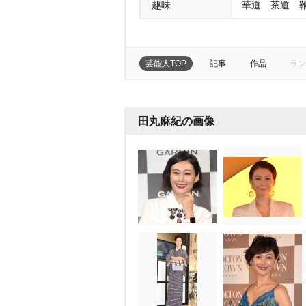
趣味
華道 茶道 
芸能人TOP
記事
作品
ラン
田丸麻紀の画像