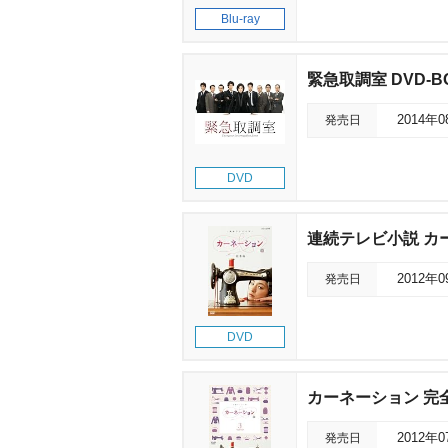
Blu-ray
緊急取調室 DVD-B
発売日
2014年
DVD
連続テレビ小説 カ
発売日
2012年
DVD
カーネーション 完全版
発売日
2012年