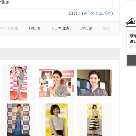
靴集め
出典：
(
VIPタイムズ社
)
キング情報
TV出演
ドラマ出演
CM出演
歌詞
茶
違
オ