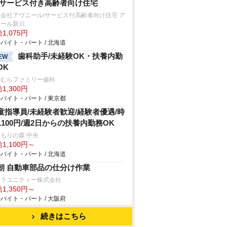
/サービス付き高齢者向け住宅
会社アヴニール/サービス付高齢者向け住宅 ア
ニール新川
1,075円
バイト・パート / 北海道
歯科助手/未経験OK・扶養内勤
EW
OK
おむらファミリー歯科
1,300円
バイト・パート / 東京都
童指導員/未経験者歓迎/経験者優遇/時
1100円/週2日からの扶養内勤務OK
もりの森 中央
1,100円～
バイト・パート / 北海道
朝 自動車部品の仕分け作業
ムラユニティー株式会社
1,350円～
バイト・パート / 大阪府
続きはこちら