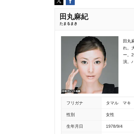
田丸麻紀
たまるまき
田丸
れ。大
ー。
演。
フリガナ
タマル マキ
性別
女性
生年月日
1978/9/4