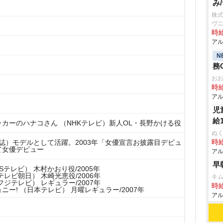
み
株式
ヴ
時給
アル
N
務
お
時給
アル
児
給
カーのハナコさん （NHKテレビ）新人OL・長野かける役
ぬく
r （雑誌）モデルとして活躍。2003年「女優宣言お披露目デビュ
時給
て女優デビュー
アル
早
Sテレビ） 木村かおり役/2005年
テレビ朝日） 木崎光恵役/2006年
キ
フジテレビ） レギュラー/2007年
時給
ニー! （日本テレビ） 月曜レギュラー/2007年
アル