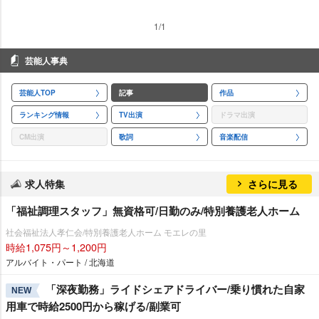
1/1
芸能人事典
芸能人TOP
記事
作品
ランキング情報
TV出演
ドラマ出演
CM出演
歌詞
音楽配信
求人特集
さらに見る
「福祉調理スタッフ」無資格可/日勤のみ/特別養護老人ホーム
社会福祉法人孝仁会/特別養護老人ホーム モエレの里
時給1,075円～1,200円
アルバイト・パート / 北海道
「深夜勤務」ライドシェアドライバー/乗り慣れた自家
NEW
用車で時給2500円から稼げる/副業可