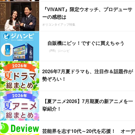
『VIVANT』限定ウオッチ、プロデューサ
ーの感想は
オリコンタイアップ特集
自販機にピッ！ですぐに買えちゃう
（PR）ジハンピ
2026年7月夏ドラマも、注目作＆話題作が
勢ぞろい！
【夏アニメ2026】7月期夏の新アニメを一
挙紹介！
芸能界を志す10代～20代を応援！ オーデ