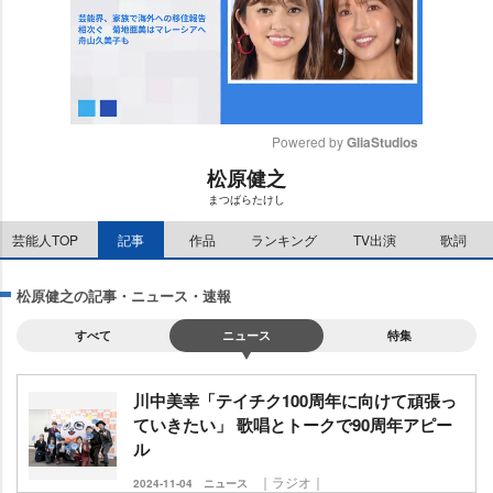
Powered by 
GliaStudios
松原健之
M
まつばらたけし
u
t
芸能人TOP
記事
作品
ランキング
TV出演
歌詞
e
松原健之の記事・ニュース・速報
すべて
ニュース
特集
川中美幸「テイチク100周年に向けて頑張っ
ていきたい」 歌唱とトークで90周年アピー
ル
｜ラジオ｜
2024-11-04
ニュース