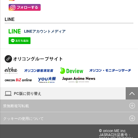
LINE
LINEアカウントメディア
PC版に切り替え
禁無断複写転載
クッキーの使用について
© oricon ME inc.
JASRAC許諾番号：