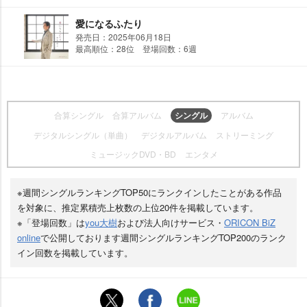
愛になるふたり
発売日：2025年06月18日
最高順位：28位 登場回数：6週
合算シングル
合算アルバム
シングル
アルバム
デジタルシングル（単曲）
デジタルアルバム
ストリーミング
ミュージックDVD・BD
エンタメ
※週間シングルランキングTOP50にランクインしたことがある作品
を対象に、推定累積売上枚数の上位20件を掲載しています。
※「登場回数」は
you大樹
および法人向けサービス・
ORICON BiZ
online
で公開しております週間シングルランキングTOP200のランク
イン回数を掲載しています。