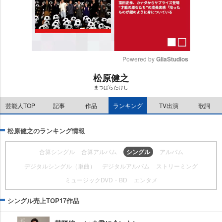
Powered by 
GliaStudios
松原健之
M
まつばらたけし
u
t
芸能人TOP
記事
作品
ランキング
TV出演
歌詞
e
松原健之のランキング情報
合算シングル
合算アルバム
シングル
アルバム
デジタルシングル（単曲）
デジタルアルバム
ストリーミング
ミュージックDVD・BD
エンタメ
シングル売上TOP17作品