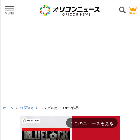
ホーム
松原健之
シングル売上TOP17作品
このニュースを見る
arrow_forward_ios