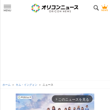
ホーム
キム・イングォン
ニュース
このニュースを見る
arrow_forward_ios