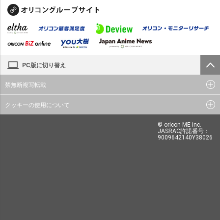
PC版に切り替え
禁無断複写転載
クッキーの使用について
© oricon ME inc.
JASRAC許諾番号：
9009642140Y38026