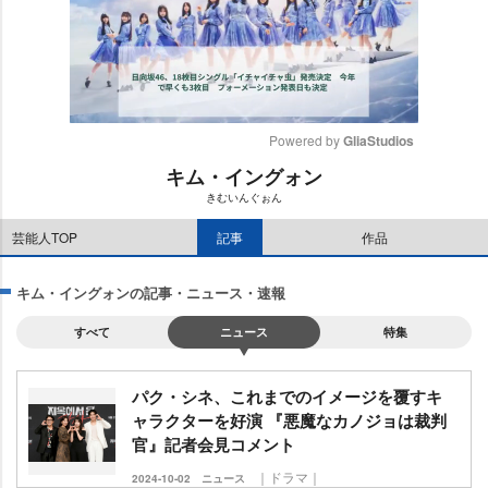
Powered by 
GliaStudios
キム・イングォン
M
きむいんぐぉん
u
t
芸能人TOP
記事
作品
e
キム・イングォンの記事・ニュース・速報
すべて
ニュース
特集
パク・シネ、これまでのイメージを覆すキ
ャラクターを好演 『悪魔なカノジョは裁判
官』記者会見コメント
｜ドラマ｜
2024-10-02
ニュース