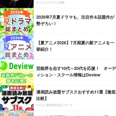
オリコンタイアップ特集
2026年7月夏ドラマも、注目作＆話題作が
勢ぞろい！
【夏アニメ2026】7月期夏の新アニメを一
挙紹介！
芸能界を志す10代～20代を応援！ オーデ
ィション・スクール情報はDeview
漫画読み放題サブスクおすすめ11選【徹底
比較】
オリコン顧客満足度ランキング