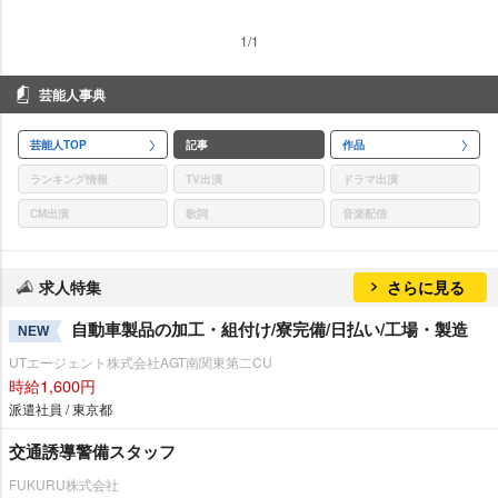
1/1
芸能人事典
芸能人TOP
記事
作品
ランキング情報
TV出演
ドラマ出演
CM出演
歌詞
音楽配信
求人特集
さらに見る
自動車製品の加工・組付け/寮完備/日払い/工場・製造
NEW
UTエージェント株式会社AGT南関東第二CU
時給1,600円
派遣社員 / 東京都
交通誘導警備スタッフ
FUKURU株式会社