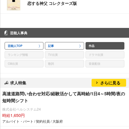
恋する神父 コレクターズ版
芸能人事典
芸能人TOP
記事
作品
ランキング情報
TV出演
ドラマ出演
CM出演
歌詞
音楽配信
求人特集
さらに見る
高速道路問い合わせ対応/経験活かして高時給/1日4～5時間/夜の
短時間シフト
株式会社ベルシステム24
時給1,650円
アルバイト・パート / 契約社員 / 大阪府