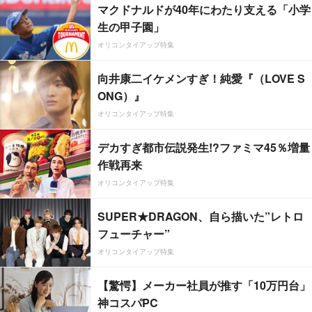
マクドナルドが40年にわたり支える「小学
生の甲子園」
オリコンタイアップ特集
向井康二イケメンすぎ！純愛『（LOVE S
ONG）』
オリコンタイアップ特集
デカすぎ都市伝説発生!?ファミマ45％増量
作戦再来
オリコンタイアップ特集
SUPER★DRAGON、自ら描いた”レトロ
フューチャー”
オリコンタイアップ特集
【驚愕】メーカー社員が推す「10万円台」
神コスパPC