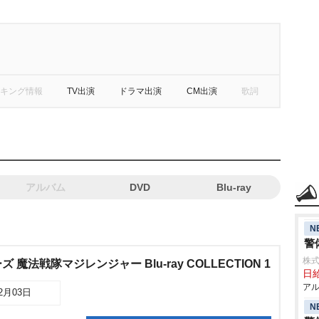
キング情報
TV出演
ドラマ出演
CM出演
歌詞
アルバム
DVD
Blu-ray
N
警
株式
魔法戦隊マジレンジャー Blu-ray COLLECTION 1
日給
アル
12月03日
N