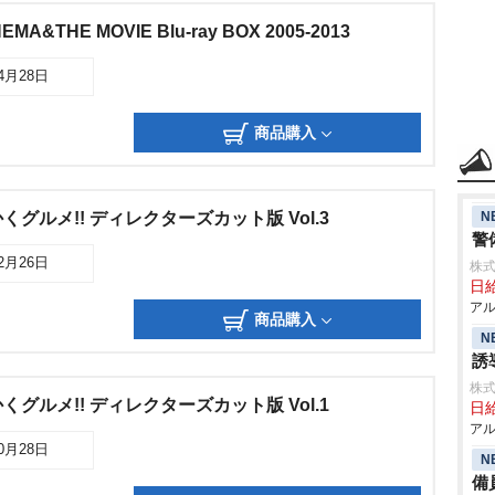
A&THE MOVIE Blu-ray BOX 2005-2013
04月28日
商品購入
N
グルメ!! ディレクターズカット版 Vol.3
警
02月26日
株式
日給
アル
商品購入
N
誘
株式
グルメ!! ディレクターズカット版 Vol.1
日給
アル
10月28日
N
備