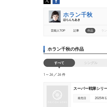
ホラン千秋
ほらんちあき
芸能人TOP
記事
作品
ラン
ホラン千秋の作品
すべて
シングル
1～26／26
件
スーパー戦隊シリーズ 
発売日
2025年