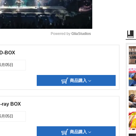
Powered by 
GliaStudios
M
-BOX
u
06月05日
t
e
商品購入
ray BOX
06月05日
商品購入