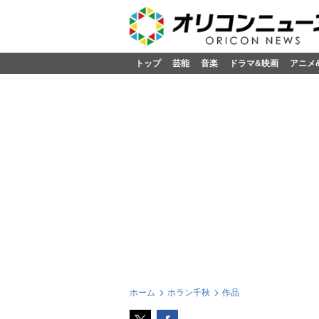
トップ
芸能
音楽
ドラマ&映画
アニメ
ホーム
ホラン千秋
作品