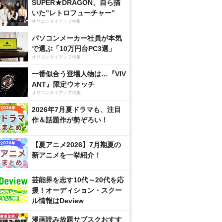
SUPER★DRAGON、自ら描
いた”レトロフューチャー”
オリコンタイアップ特集
パソコンメーカー社員が本気
で選ぶ「10万円台PC3選」
オリコンタイアップ特集
一番似合う登場人物は…『VIV
ANT』限定ウオッチ
オリコンタイアップ特集
2026年7月夏ドラマも、注目
作＆話題作が勢ぞろい！
【夏アニメ2026】7月期夏の
新アニメを一挙紹介！
芸能界を志す10代～20代を応
援！オーディション・スクー
ル情報はDeview
漫画読み放題サブスクおすす