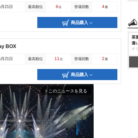
6
4
5月21日
最高順位
登場回数
位
週
商品購入
茶
違
y BOX
オ
11
2
5月21日
最高順位
登場回数
位
週
商品購入
このニュースを見る
arrow_forward_ios