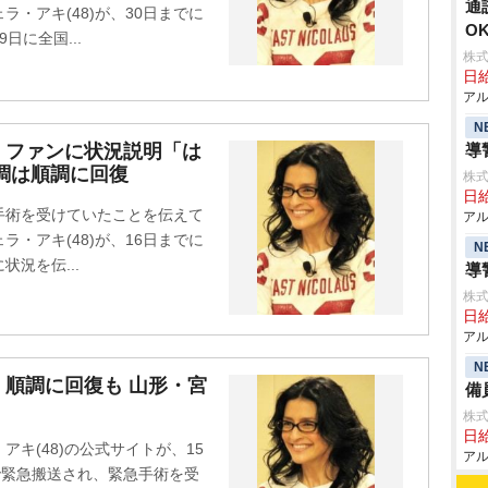
通
・アキ(48)が、30日までに
O
日に全国...
株式
日給
アル
N
、ファンに状況説明「は
導
調は順調に回復
株式
日給
手術を受けていたことを伝えて
アル
・アキ(48)が、16日までに
N
況を伝...
導
株式
日給
アル
N
順調に回復も 山形・宮
備
株式
日給
キ(48)の公式サイトが、15
アル
で緊急搬送され、緊急手術を受