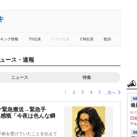
キ
キング情報
TV出演
ドラマ出演
CM出演
歌詞
ュース・速報
ニュース
特集
1
2
3
4
5
次へ
N
備
“緊急搬送→緊急手
株式
に感慨「今夜は色んな瞬
日給
アル
N
手術を受けていたことを伝えて