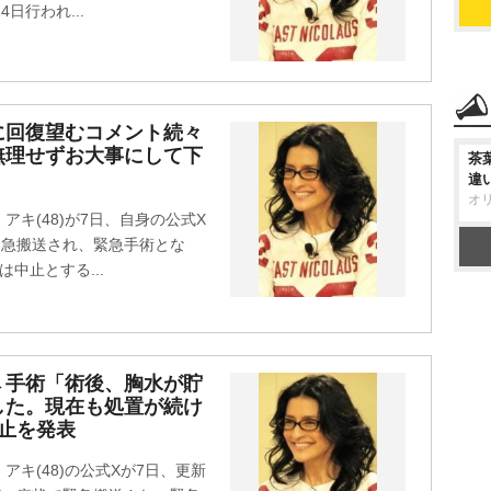
日行われ...
に回復望むコメント続々
無理せずお大事にして下
茶
違
オ
キ(48)が7日、自身の公式X
緊急搬送され、緊急手術とな
中止とする...
→手術「術後、胸水が貯
した。現在も処置が続け
中止を発表
キ(48)の公式Xが7日、更新