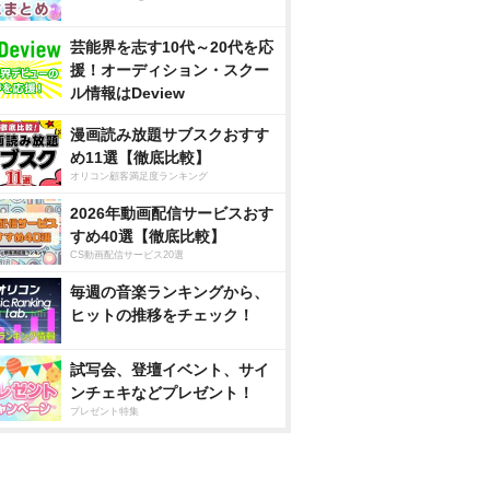
芸能界を志す10代～20代を応
援！オーディション・スクー
ル情報はDeview
漫画読み放題サブスクおすす
め11選【徹底比較】
オリコン顧客満足度ランキング
2026年動画配信サービスおす
すめ40選【徹底比較】
CS動画配信サービス20選
毎週の音楽ランキングから、
ヒットの推移をチェック！
試写会、登壇イベント、サイ
ンチェキなどプレゼント！
プレゼント特集