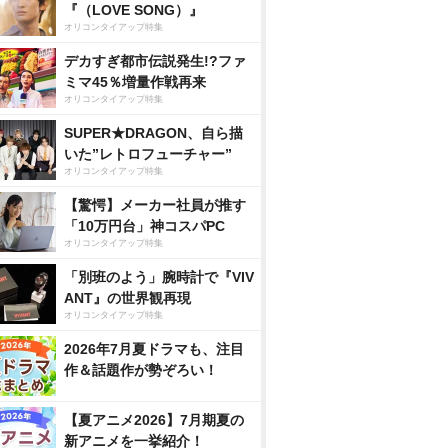
『（LOVE SONG）』
オリコンタイアップ特集
デカすぎ都市伝説発生!?ファ
ミマ45％増量作戦再来
オリコンタイアップ特集
SUPER★DRAGON、自ら描
いた”レトロフューチャー”
オリコンタイアップ特集
【驚愕】メーカー社員が推す
「10万円台」神コスパPC
オリコンタイアップ特集
「別班のよう」腕時計で『VIV
ANT』の世界観再現
オリコンタイアップ特集
2026年7月夏ドラマも、注目
作＆話題作が勢ぞろい！
【夏アニメ2026】7月期夏の
新アニメを一挙紹介！