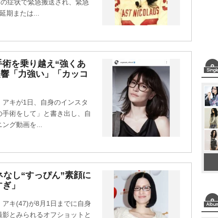
どの症状で緊急搬送され、緊急
期または...
術を乗り越え“強くあ
反響「力強い」「カッコ
・アキが1日、自身のインスタ
の手術をして」と書き出し、自
グ動画を...
ネなし“すっぴん”素顔に
すぎ」
キ(47)が8月1日までに自身
撮影とみられるオフショットと