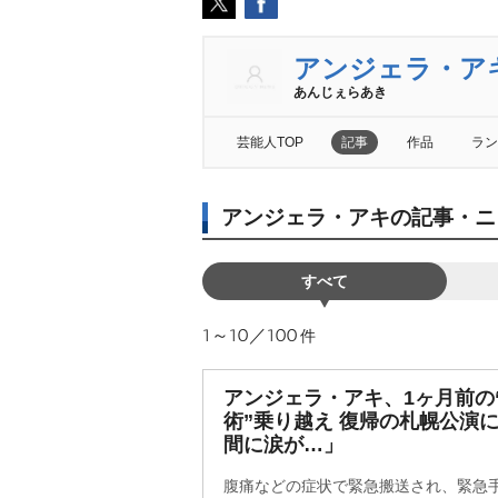
アンジェラ・ア
あんじぇらあき
芸能人TOP
記事
作品
ラン
アンジェラ・アキの記事・ニ
すべて
1～10／100
件
アンジェラ・アキ、1ヶ月前の
術”乗り越え 復帰の札幌公演
間に涙が…」
腹痛などの症状で緊急搬送され、緊急