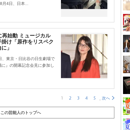
月4日、日本...
に再始動 ミュージカル
手掛け「原作をリスペク
曲に」
日、東京・日比谷の日生劇場で
隅に』の開幕記念会見に参加し
1
2
3
4
5
次へ
この芸能人のトップへ