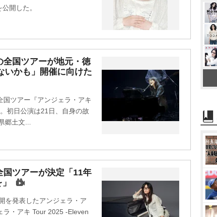
を公開した。
の全国ツアーが地元・徳
ないかも」開催に向けた
全国ツアー『アンジェラ・アキ
トさせた。初日公演は21日、自身の故
郷土文...
全国ツアーが決定「11年
を」
再開を発表したアンジェラ・ア
 Tour 2025 -Eleven