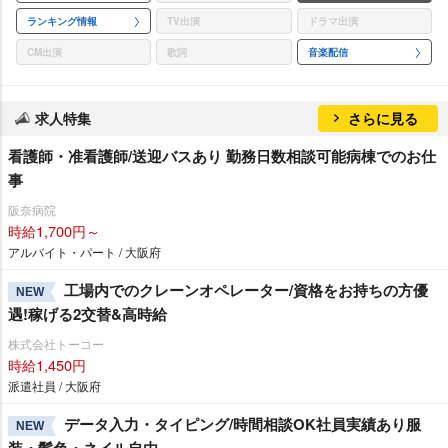
ランキング情報
TV出演
ドラマ出演
CM出演
歌詞
音楽配信
求人特集
さらに見る
看護師・准看護師/送迎バスあり 勤務日数相談可能病棟でのお仕
事
阪奈病院
時給1,700円～
アルバイト・パート / 大阪府
工場内でのクレーンオペレーター/資格をお持ちの方優
NEW
遇!稼げる2交替&高時給
株式会社トーコー
時給1,450円
派遣社員 / 大阪府
データ入力・タイピング/時間相談OK社員実績あり服
NEW