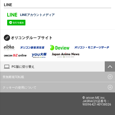
LINE
LINEアカウントメディア
PC版に切り替え
禁無断複写転載
クッキーの使用について
© oricon ME inc.
JASRAC許諾番号：
9009642140Y38026