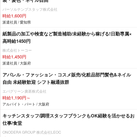
装・髪色・ネイル自由
パーソルテンプスタッフ株式会社
時給1,600円
派遣社員 / 愛知県
紙製品の加工や検査など製造補助/未経験から稼げる!日勤専属×
高時給1450円
株式会社トーコー
時給1,450円
派遣社員 / 大阪府
アパレル・ファッション・コスメ販売/化粧品部門髪色&ネイル
自由 未経験歓迎 シフト融通抜群
エバグリーン廣甚株式会社
時給1,190円～
アルバイト・パート / 大阪府
キッチンスタッフ/調理スタッフブランクもOK経験を活かせるお
仕事/食堂
ONODERA GROUP 株式会社LEOC