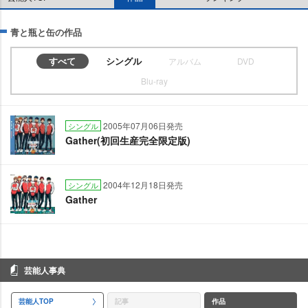
青と瓶と缶の作品
すべて
シングル
アルバム
DVD
Blu-ray
2005年07月06日発売
シングル
Gather(初回生産完全限定版)
2004年12月18日発売
シングル
Gather
芸能人事典
芸能人TOP
記事
作品