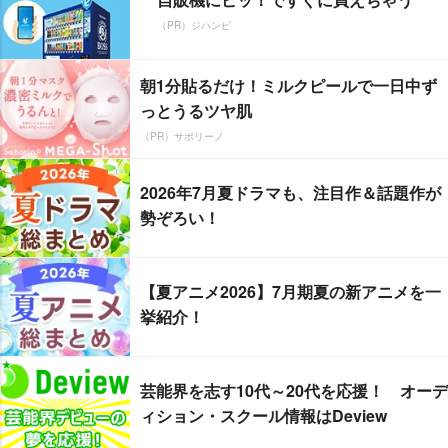
（PR）ジハンピ
朝1分貼るだけ！ミルクピールで一日中ず
っとうるツヤ肌
（PR）サボリーノ
2026年7月夏ドラマも、注目作＆話題作が
勢ぞろい！
【夏アニメ2026】7月期夏の新アニメを一
挙紹介！
芸能界を志す10代～20代を応援！ オーデ
ィション・スクール情報はDeview