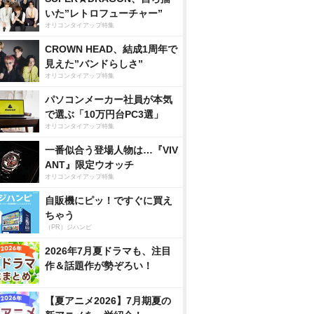
いた”レトロフューチャー”
オリコンタイアップ特集
CROWN HEAD、結成1周年で
見えた”バンドらしさ”
オリコンタイアップ特集
パソコンメーカー社員が本気
で選ぶ「10万円台PC3選」
オリコンタイアップ特集
一番似合う登場人物は…『VIV
ANT』限定ウオッチ
オリコンタイアップ特集
自販機にピッ！ですぐに買え
ちゃう
（PR）ジハンピ
2026年7月夏ドラマも、注目
作＆話題作が勢ぞろい！
【夏アニメ2026】7月期夏の