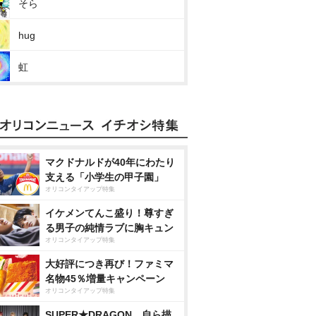
そら
hug
虹
マクドナルドが40年にわたり
支える「小学生の甲子園」
オリコンタイアップ特集
イケメンてんこ盛り！尊すぎ
る男子の純情ラブに胸キュン
オリコンタイアップ特集
大好評につき再び！ファミマ
名物45％増量キャンペーン
オリコンタイアップ特集
SUPER★DRAGON、自ら描