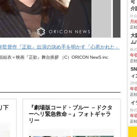
可
介
社会
月給
正社
大
ム
幸監督作『正欲』出演の決め手を明かす「心惹かれた」
株
年収
＝映画『正欲』舞台挨拶 （C）ORICON NewS inc.
正社
S
ィ
ZI
年収
正社
イ
り下
『劇場版コード・ブルー －ドクタ
株
ーヘリ緊急救命－』フォトギャラ
年収
リー
正社