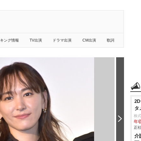
キング情報
TV出演
ドラマ出演
CM出演
歌詞
2
タ
株
年収
正社
介