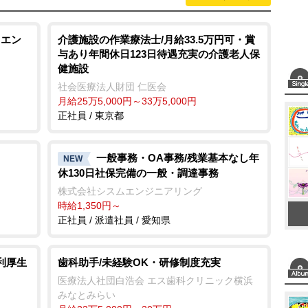
・エン
介護施設の作業療法士/月給33.5万円可・賞
与あり年間休日123日待遇充実の介護老人保
健施設
社会医療法人財団 仁医会
月給25万5,000円～33万5,000円
正社員 / 東京都
一般事務・OA事務/残業基本なし年
NEW
休130日社保完備の一般・調達事務
株式会社シスムエンジニアリング
時給1,350円～
正社員 / 派遣社員 / 愛知県
利厚生
歯科助手/未経験OK・研修制度充実
医療法人社団白浩会 エス歯科クリニック横浜
みなとみらい