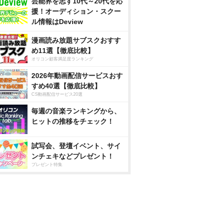
芸能界を志す10代～20代を応
援！オーディション・スクー
ル情報はDeview
漫画読み放題サブスクおすす
め11選【徹底比較】
オリコン顧客満足度ランキング
2026年動画配信サービスおす
すめ40選【徹底比較】
CS動画配信サービス20選
毎週の音楽ランキングから、
ヒットの推移をチェック！
試写会、登壇イベント、サイ
ンチェキなどプレゼント！
プレゼント特集