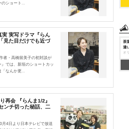
ショート...
真実 実写ドラマ『らん
意「見た目だけでも近づ
茶
違
オ
原作者・高橋留美子の初対談が
ー』では、新垣のショートカッ
なんか更...
り再会 『らんま1/2』
5センチ切った秘話、二
10月4日より日本テレビで放送