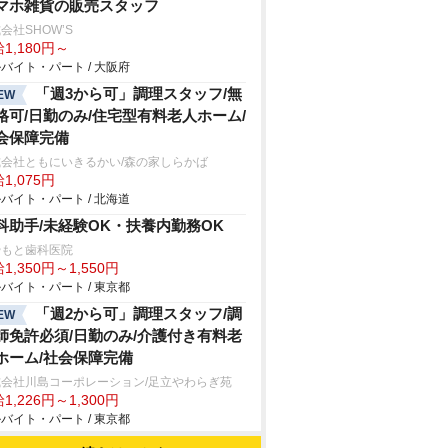
マホ雑貨の販売スタッフ
会社SHOW’S
1,180円～
バイト・パート / 大阪府
「週3から可」調理スタッフ/無
EW
格可/日勤のみ/住宅型有料老人ホーム/
会保障完備
式会社ともにいきるかい/森の家しらかば
1,075円
バイト・パート / 北海道
科助手/未経験OK・扶養内勤務OK
やもと歯科医院
1,350円～1,550円
バイト・パート / 東京都
「週2から可」調理スタッフ/調
EW
師免許必須/日勤のみ/介護付き有料老
ホーム/社会保障完備
式会社川島コーポレーション/足立やわらぎ苑
1,226円～1,300円
バイト・パート / 東京都