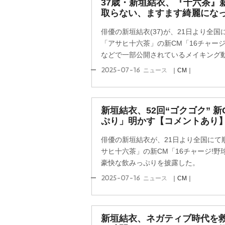
37歳・新垣結衣、『十六茶』
取らない、ますます綺麗にな
俳優の新垣結衣(37)が、21日より全
「アサヒ十六茶」の新CM「16チャージ!
などで一部公開されているメイキング動画
2025-07-16
ニュース
｜CM｜
新垣結衣、52回“ゴクゴク” 
ぷり」明かす【コメントあり
俳優の新垣結衣が、21日より全国にて
サヒ十六茶」の新CM「16チャージ!野
豪快な飲みっぷりを披露した。
2025-07-16
ニュース
｜CM｜
新垣結衣、ネガティブ時代を救