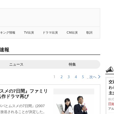
キング情報
TV出演
ドラマ出演
CM出演
歌詞
速報
ニュース
特集
1
2
3
4
5
次へ
交
わ
スメの7日間』ファミリ
主
名作ドラマ再び
株
日給
とムスメの7日間』(2007
アル
初放送されることが決定した。