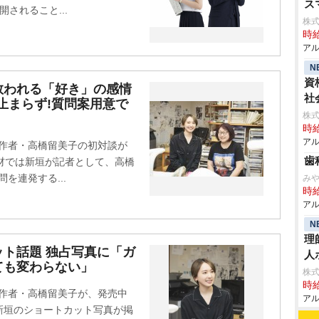
ス
開されること...
株式
時給
アル
N
資
救われる「好き」の感情
社
止まらず!質問案用意で
株
時給
アル
原作者・高橋留美子の初対談が
歯
材では新垣が記者として、高橋
を連発する...
み
時給
アル
N
理
ト話題 独占写真に「ガ
人
ても変わらない」
株
時給
原作者・高橋留美子が、発売中
アル
新垣のショートカット写真が掲