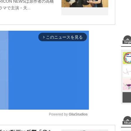
RICON NEWSは原作者の高橋
マで主演・天...
このニュースを見る
arrow_forward_ios
Powered by 
GliaStudios