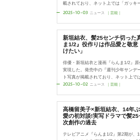
載されており、ネット上では「ガッキーの
2025-10-03
ニュース
｜芸能｜
新垣結衣、髪25センチ切った
ま1/2』役作りは作品愛と敬
けたい」
俳優・新垣結衣と漫画『らんま1/2』
実現した。発売中の『週刊少年サンデ
ト写真が掲載されており、ネット上では「
2025-10-02
ニュース
｜芸能｜
高橋留美子×新垣結衣、14年ぶ
愛の初対談!実写ドラマで髪2
次創作の過去
テレビアニメ『らんま1/2』第2期が、