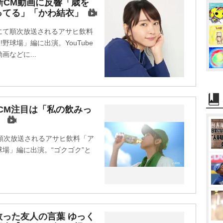
M
新CM動画に反響「歳を
ってる」「かわ結衣」
u
t
国にて順次放送されるアサヒ飲料
e
野球場」編に出演。YouTube
などに...
新CM注目は「私の飲みっ
】
順次放送されるアサヒ飲料「ア
球場」編に出演。“ゴクゴク”と
った友人の言葉 ゆっく