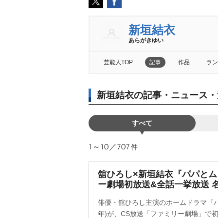
新垣結衣
あらがきゆい
芸能人TOP
記事
作品
ラン
新垣結衣の記事・ニュース・
すべて
1～10／707
件
舘ひろし×新垣結衣『パパとム
ー劇場初放送&全話一挙放送 
俳優・舘ひろし主演のホームドラマ『パパ
年)が、CS放送「ファミリー劇場」で