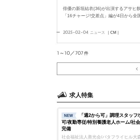
俳優の新垣結衣(36)が出演するアサヒ
「16チャージ!交差点」編が4日から全
2025-02-04
ニュース
｜CM｜
1～10／707
件
求人特集
「週2から可」調理スタッフ
NEW
可/夜勤専従/特別養護老人ホーム/社
完備
社会福祉法人善光会/バタフライヒル大