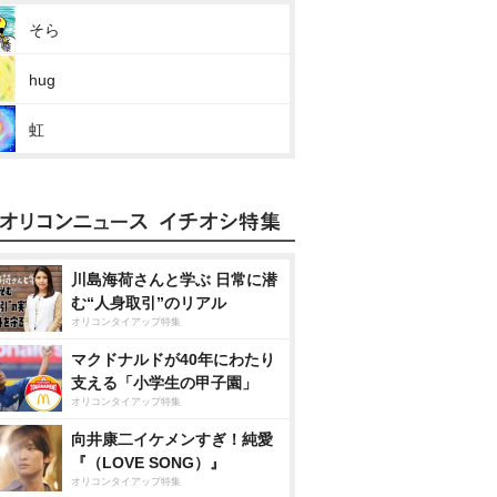
そら
hug
虹
川島海荷さんと学ぶ 日常に潜
む“人身取引”のリアル
オリコンタイアップ特集
マクドナルドが40年にわたり
支える「小学生の甲子園」
オリコンタイアップ特集
向井康二イケメンすぎ！純愛
『（LOVE SONG）』
オリコンタイアップ特集