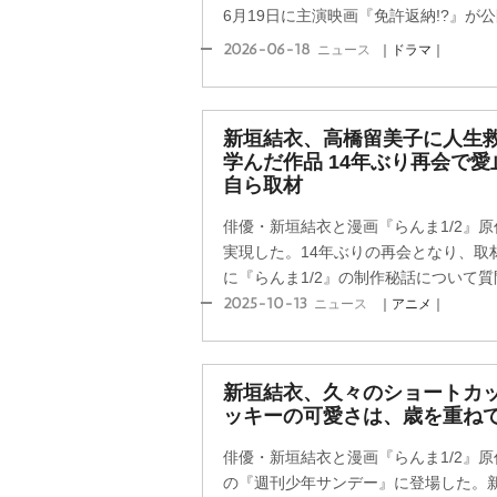
6月19日に主演映画『免許返納!?』が公
2026-06-18
ニュース
｜ドラマ｜
新垣結衣、高橋留美子に人生
学んだ作品 14年ぶり再会で愛
自ら取材
俳優・新垣結衣と漫画『らんま1/2』
実現した。14年ぶりの再会となり、取
に『らんま1/2』の制作秘話について質問
2025-10-13
ニュース
｜アニメ｜
新垣結衣、久々のショートカッ
ッキーの可愛さは、歳を重ね
俳優・新垣結衣と漫画『らんま1/2』
の『週刊少年サンデー』に登場した。