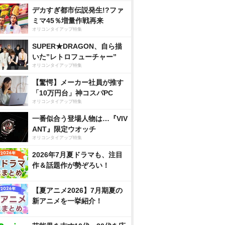
デカすぎ都市伝説発生!?ファ
ミマ45％増量作戦再来
オリコンタイアップ特集
SUPER★DRAGON、自ら描
いた”レトロフューチャー”
オリコンタイアップ特集
【驚愕】メーカー社員が推す
「10万円台」神コスパPC
オリコンタイアップ特集
一番似合う登場人物は…『VIV
ANT』限定ウオッチ
オリコンタイアップ特集
2026年7月夏ドラマも、注目
作＆話題作が勢ぞろい！
【夏アニメ2026】7月期夏の
新アニメを一挙紹介！