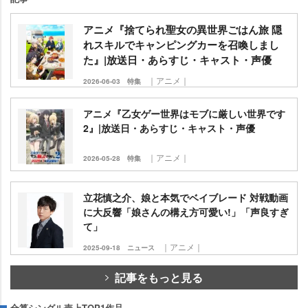
アニメ『捨てられ聖女の異世界ごはん旅 隠
れスキルでキャンピングカーを召喚しまし
た』|放送日・あらすじ・キャスト・声優
｜アニメ｜
2026-06-03
特集
アニメ『乙女ゲー世界はモブに厳しい世界です
2』|放送日・あらすじ・キャスト・声優
｜アニメ｜
2026-05-28
特集
立花慎之介、娘と本気でベイブレード 対戦動画
に大反響「娘さんの構え方可愛い!」「声良すぎ
て」
｜アニメ｜
2025-09-18
ニュース
記事をもっと見る
合算シングル売上TOP1作品