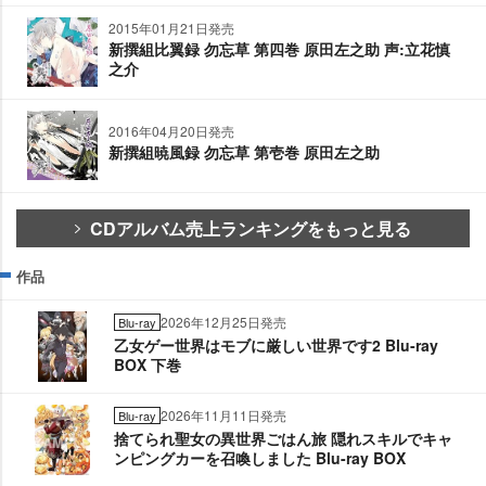
2015年01月21日発売
新撰組比翼録 勿忘草 第四巻 原田左之助 声:立花慎
之介
2016年04月20日発売
新撰組暁風録 勿忘草 第壱巻 原田左之助
CDアルバム売上ランキングをもっと見る
作品
2026年12月25日発売
Blu-ray
乙女ゲー世界はモブに厳しい世界です2 Blu-ray
BOX 下巻
2026年11月11日発売
Blu-ray
捨てられ聖女の異世界ごはん旅 隠れスキルでキャ
ンピングカーを召喚しました Blu-ray BOX