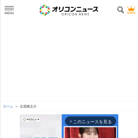
ホーム
立花慎之介
このニュースを見る
arrow_forward_ios