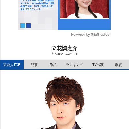
Powered by 
GliaStudios
M
立花慎之介
u
たちばなしんのすけ
t
e
芸能人TOP
記事
作品
ランキング
TV出演
歌詞