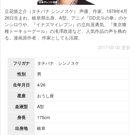
立花慎之介（タチバナ シンノスケ） 声優、作家。1978年4月
26日生まれ、岐阜県出身。A型。アニメ『DD北斗の拳』のケ
ンシロウや、『イナズマイレブン』の立向居勇気、『東京喰
種トーキョーグール』の滝澤政道など、人気作品の声を務め
る。漫画原作者 、作家としても活躍。
2017-02-02 更新
フリガナ
タチバナ シンノスケ
性別
男
生年月日
4/26
星座
おうし座
血液型
A型
身長
175cm
出身地
岐阜