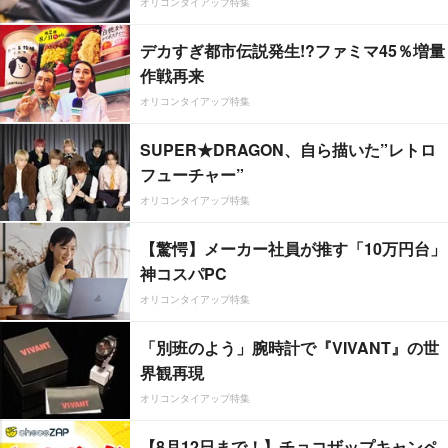
オリコンタイアップ特集
デカすぎ都市伝説発生!?ファミマ45％増量
作戦再来
オリコンタイアップ特集
SUPER★DRAGON、自ら描いた”レトロ
フューチャー”
オリコンタイアップ特集
【驚愕】メーカー社員が推す「10万円台」
神コスパPC
オリコンタイアップ特集
「別班のよう」腕時計で『VIVANT』の世
界観再現
オリコンタイアップ特集
【8月12日まで！】チョコザップキャンペ