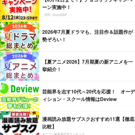
ーン実施中！
（PR）chocoZAP
2026年7月夏ドラマも、注目作＆話題作が
勢ぞろい！
【夏アニメ2026】7月期夏の新アニメを一
挙紹介！
芸能界を志す10代～20代を応援！ オーデ
ィション・スクール情報はDeview
漫画読み放題サブスクおすすめ11選【徹底
比較】
オリコン顧客満足度ランキング