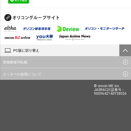
PC版に切り替え
禁無断複写転載
クッキーの使用について
© oricon ME inc.
JASRAC許諾番号：
9009642140Y38026