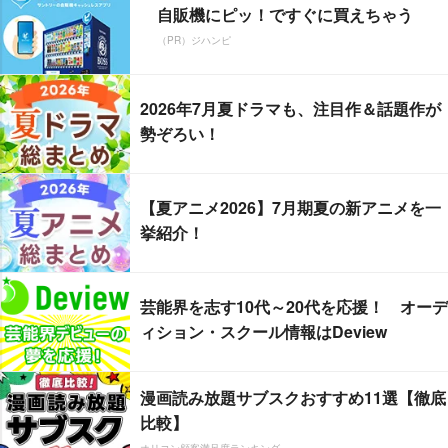
自販機にピッ！ですぐに買えちゃう
（PR）ジハンピ
2026年7月夏ドラマも、注目作＆話題作が
勢ぞろい！
【夏アニメ2026】7月期夏の新アニメを一
挙紹介！
芸能界を志す10代～20代を応援！ オーデ
ィション・スクール情報はDeview
漫画読み放題サブスクおすすめ11選【徹底
比較】