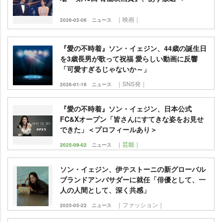
｜映画｜
2026-02-06
ニュース
『愛の不時着』ソン・イェジン、44歳の誕生日
を3歳長男が歌って祝福 愛らしい動画に反響
「可愛すぎるじゃないか～」
｜SNS発｜
2026-01-16
ニュース
『愛の不時着』ソン・イェジン、日本公式
FC&Xオープン「皆さんにすてきな姿をお見せ
できた」＜プロフィールあり＞
｜芸能｜
2025-09-02
ニュース
ソン・イェジン、伊テストーニの新グローバル
ブランドアンバサダーに就任「俳優として、一
人の人間として、深く共感」
｜ファッション｜
2025-05-22
ニュース