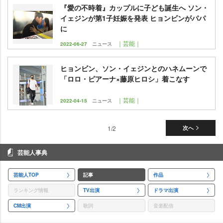
『愛の不時着』カップルに子ども誕生へ ソン・
イェジンが第1子妊娠を発表 ヒョンビンがパパ
に
｜芸能｜
2022-06-27
ニュース
ヒョンビン、ソン・イェジンとのハネムーンで
「ロロ・ピアーナ×藤原ヒロシ」着こなす
｜芸能｜
2022-04-15
ニュース
1/2
次へ
芸能人事典
芸能人TOP
記事
作品
ランキング情報
TV出演
ドラマ出演
CM出演
歌詞
音楽配信