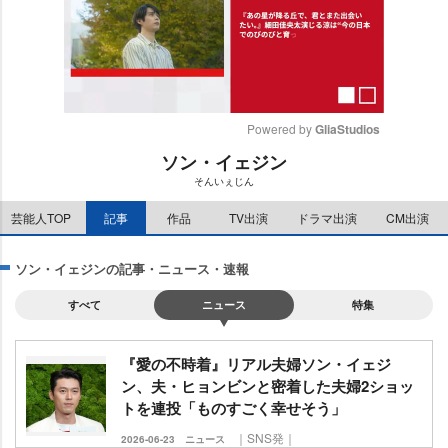
Powered by 
GliaStudios
ソン・イェジン
M
そんいぇじん
u
t
芸能人TOP
記事
作品
TV出演
ドラマ出演
CM出演
e
ソン・イェジンの記事・ニュース・速報
すべて
ニュース
特集
『愛の不時着』リアル夫婦ソン・イェジ
ン、夫・ヒョンビンと密着した夫婦2ショッ
トを連投「ものすごく幸せそう」
｜SNS発｜
2026-06-23
ニュース