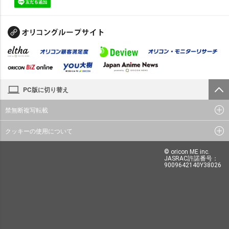
PC版に切り替え
禁無断複写転載
クッキーの使用について
© oricon ME inc.
JASRAC許諾番号：
9009642140Y38026