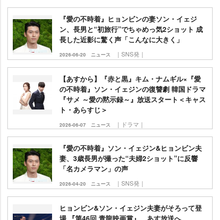
『愛の不時着』ヒョンビンの妻ソン・イェジ
ン、長男と“初旅行”でちゃめっ気2ショット 成
長した近影に驚く声「こんなに大きく」
｜SNS発｜
2026-06-20
ニュース
【あすから】『赤と黒』キム・ナムギル×『愛
の不時着』ソン・イェジンの復讐劇 韓国ドラマ
『サメ ～愛の黙示録～』放送スタート＜キャス
ト・あらすじ＞
｜ドラマ｜
2026-06-07
ニュース
『愛の不時着』ソン・イェジン&ヒョンビン夫
妻、3歳長男が撮った“夫婦2ショット”に反響
「名カメラマン」の声
｜SNS発｜
2026-04-20
ニュース
ヒョンビン&ソン・イェジン夫妻がそろって登
場 『第46回 青龍映画賞』、あす放送へ