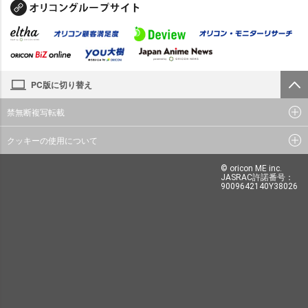
PC版に切り替え
禁無断複写転載
クッキーの使用について
© oricon ME inc.
JASRAC許諾番号：
9009642140Y38026