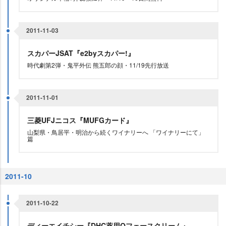
2011-11-03
スカパーJSAT『e2byスカパー!』
時代劇第2弾・鬼平外伝 熊五郎の顔・11/19先行放送
2011-11-01
三菱UFJニコス『MUFGカード』
山梨県・鳥居平・明治から続くワイナリーへ 「ワイナリーにて」
篇
2011-10
2011-10-22
ディーエイチシー『DHC薬用Qフェースクリーム』