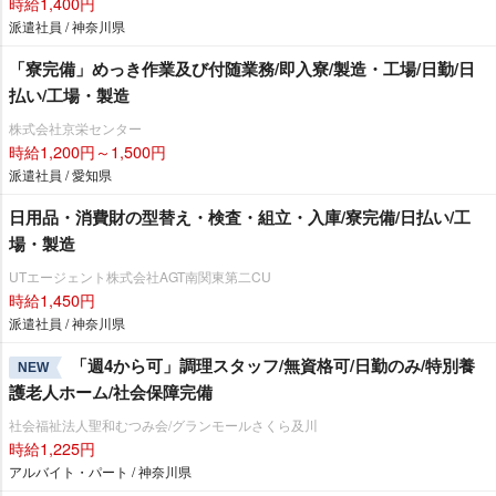
時給1,400円
派遣社員 / 神奈川県
「寮完備」めっき作業及び付随業務/即入寮/製造・工場/日勤/日
払い/工場・製造
株式会社京栄センター
時給1,200円～1,500円
派遣社員 / 愛知県
日用品・消費財の型替え・検査・組立・入庫/寮完備/日払い/工
場・製造
UTエージェント株式会社AGT南関東第二CU
時給1,450円
派遣社員 / 神奈川県
「週4から可」調理スタッフ/無資格可/日勤のみ/特別養
NEW
護老人ホーム/社会保障完備
社会福祉法人聖和むつみ会/グランモールさくら及川
時給1,225円
アルバイト・パート / 神奈川県