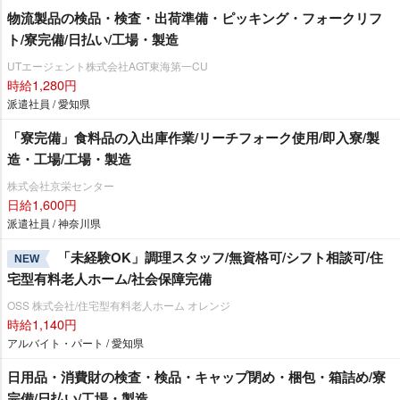
物流製品の検品・検査・出荷準備・ピッキング・フォークリフ
ト/寮完備/日払い/工場・製造
UTエージェント株式会社AGT東海第一CU
時給1,280円
派遣社員 / 愛知県
「寮完備」食料品の入出庫作業/リーチフォーク使用/即入寮/製
造・工場/工場・製造
株式会社京栄センター
日給1,600円
派遣社員 / 神奈川県
「未経験OK」調理スタッフ/無資格可/シフト相談可/住
NEW
宅型有料老人ホーム/社会保障完備
OSS 株式会社/住宅型有料老人ホーム オレンジ
時給1,140円
アルバイト・パート / 愛知県
日用品・消費財の検査・検品・キャップ閉め・梱包・箱詰め/寮
完備/日払い/工場・製造