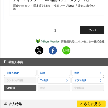
運命の出会い・満足度98.8％・洗顔ソープNew 「運命の出会い」
篇
1/2
次へ
情報提供元:ニホンモニター株式会社
芸能人事典
芸能人TOP
記事
作品
ランキング情報
TV出演
ドラマ出演
CM出演
歌詞
音楽配信
求人特集
さらに見る