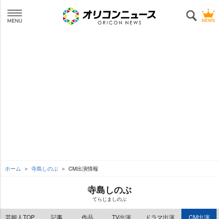
ホーム
寺島しのぶ
CM出演情報
寺島しのぶ
てらじましのぶ
芸能人TOP
記事
作品
TV出演
ドラマ出演
CM出演