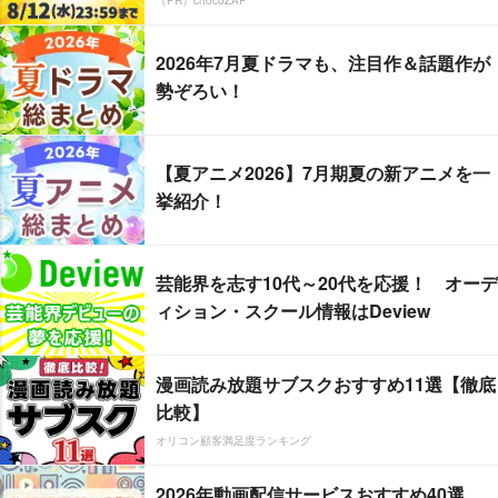
（PR）chocoZAP
2026年7月夏ドラマも、注目作＆話題作が
勢ぞろい！
【夏アニメ2026】7月期夏の新アニメを一
挙紹介！
芸能界を志す10代～20代を応援！ オーデ
ィション・スクール情報はDeview
漫画読み放題サブスクおすすめ11選【徹底
比較】
オリコン顧客満足度ランキング
2026年動画配信サービスおすすめ40選