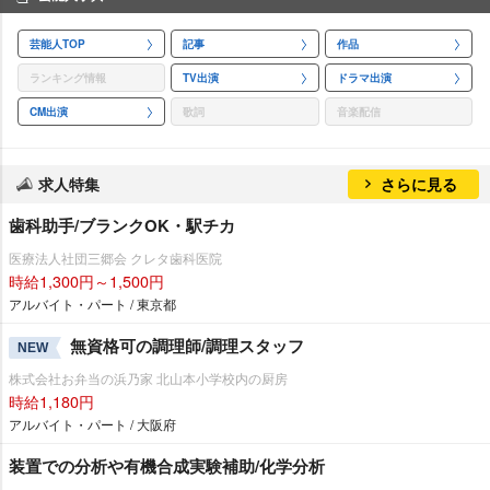
芸能人TOP
記事
作品
ランキング情報
TV出演
ドラマ出演
CM出演
歌詞
音楽配信
求人特集
さらに見る
歯科助手/ブランクOK・駅チカ
医療法人社団三郷会 クレタ歯科医院
時給1,300円～1,500円
アルバイト・パート / 東京都
無資格可の調理師/調理スタッフ
NEW
株式会社お弁当の浜乃家 北山本小学校内の厨房
時給1,180円
アルバイト・パート / 大阪府
装置での分析や有機合成実験補助/化学分析