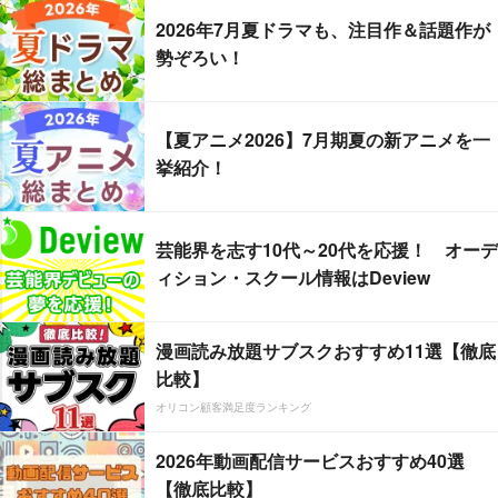
2026年7月夏ドラマも、注目作＆話題作が
勢ぞろい！
【夏アニメ2026】7月期夏の新アニメを一
挙紹介！
芸能界を志す10代～20代を応援！ オーデ
ィション・スクール情報はDeview
漫画読み放題サブスクおすすめ11選【徹底
比較】
オリコン顧客満足度ランキング
2026年動画配信サービスおすすめ40選
【徹底比較】