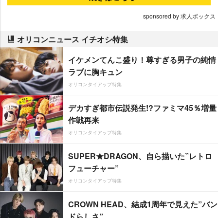
sponsored by 求人ボックス
オリコンニュース イチオシ特集
イケメンてんこ盛り！尊すぎる男子の純情
ラブに胸キュン
オリコンタイアップ特集
デカすぎ都市伝説発生!?ファミマ45％増量
作戦再来
オリコンタイアップ特集
SUPER★DRAGON、自ら描いた”レトロ
フューチャー”
オリコンタイアップ特集
CROWN HEAD、結成1周年で見えた”バン
ドらしさ”