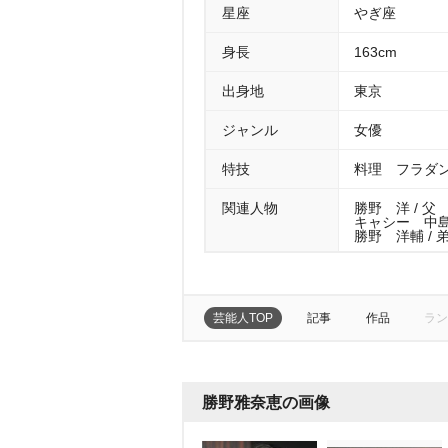
星座
ぎ座
身長
163cm
出身地
東京
ジャンル
女優
特技
料理 フラダ
関連人物
勝野 洋 / 父
キャシー 中島 
勝野 洋輔 / 
芸能人TOP
記事
作品
ラン
勝野雅奈恵の画像