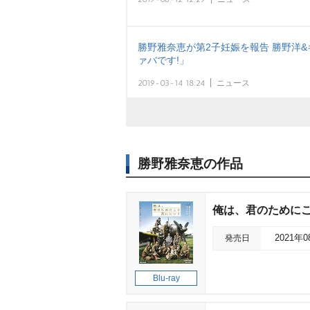
勝野雅奈恵が第2子妊娠を報告 勝野洋
ァバです!」
2019-03-14 18:24
ニュース
勝野雅奈恵の作品
俺は、君のために
発売日
2021年
Blu-ray