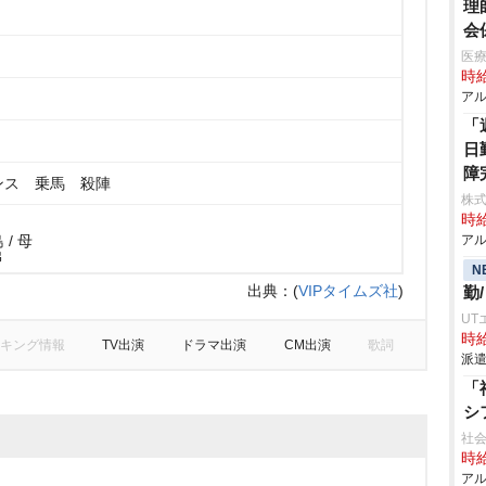
理
会
医療
時給
アル
「
日
障
ンス 乗馬 殺陣
株
時給
/ 母
アル
弟
N
出典：
(
VIPタイムズ社
)
勤
UT
時給
キング情報
TV出演
ドラマ出演
CM出演
歌詞
派遣
「
シ
社会
時給
アル