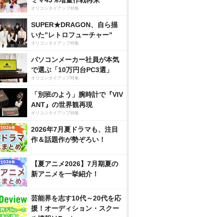
ミマ45％増量作戦再来
オリコンタイアップ特集
SUPER★DRAGON、自ら描
いた”レトロフューチャー”
オリコンタイアップ特集
パソコンメーカー社員が本気
で選ぶ「10万円台PC3選」
オリコンタイアップ特集
「別班のよう」腕時計で『VIV
ANT』の世界観再現
オリコンタイアップ特集
2026年7月夏ドラマも、注目
作＆話題作が勢ぞろい！
【夏アニメ2026】7月期夏の
新アニメを一挙紹介！
芸能界を志す10代～20代を応
援！オーディション・スクー