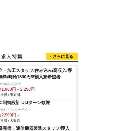
さらに見る
立・加工スタッフ/住み込み/高収入/寮
無料/時給1800円/8割入寮希望者
ve on株式会社
1,800円～2,250円
社員 / 東京都
LC制御設計 UIJターン歓迎
式会社インターテクノ
2,500円～
社員 / 大阪府
寮完備」通信機器製造スタッフ/即入