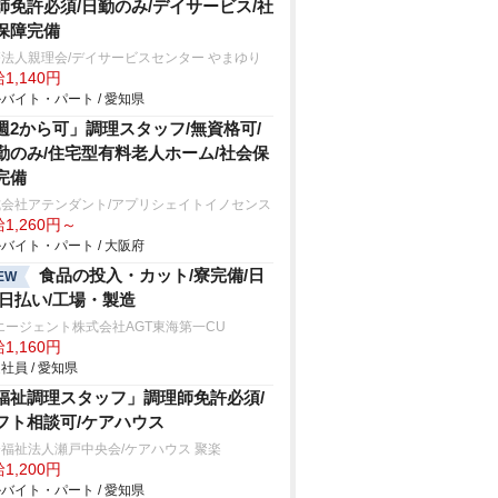
師免許必須/日勤のみ/デイサービス/社
保障完備
法人親理会/デイサービスセンター やまゆり
1,140円
バイト・パート / 愛知県
週2から可」調理スタッフ/無資格可/
勤のみ/住宅型有料老人ホーム/社会保
完備
式会社アテンダント/アプリシェイトイノセンス
1,260円～
バイト・パート / 大阪府
食品の投入・カット/寮完備/日
EW
/日払い/工場・製造
エージェント株式会社AGT東海第一CU
1,160円
社員 / 愛知県
福祉調理スタッフ」調理師免許必須/
フト相談可/ケアハウス
福祉法人瀬戸中央会/ケアハウス 聚楽
1,200円
バイト・パート / 愛知県