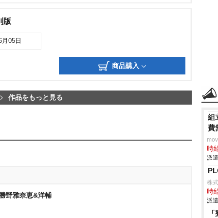
別版
06月05日
商品購入
作品をもっと見る
組
費
mo
時給
派遣
P
株
時給
&勝野雅奈恵&洋輔
派遣
「