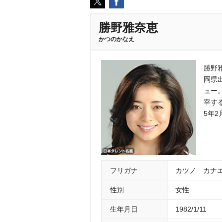
勝野雅奈恵
かつのかなえ
勝野雅
岡県
ュー
宰す
5年
フリガナ
カツノ カナ
性別
女性
生年月日
1982/1/11