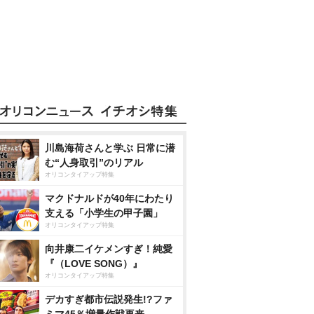
川島海荷さんと学ぶ 日常に潜
む“人身取引”のリアル
オリコンタイアップ特集
マクドナルドが40年にわたり
支える「小学生の甲子園」
オリコンタイアップ特集
向井康二イケメンすぎ！純愛
『（LOVE SONG）』
オリコンタイアップ特集
デカすぎ都市伝説発生!?ファ