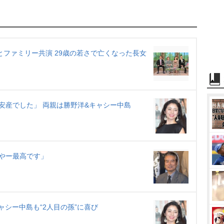
M
u
t
e
とファミリー共演 29歳の若さで亡くなった長女
安産でした」 両親は勝野洋&キャシー中島
やー最高です」
ャシー中島も“2人目の孫”に喜び