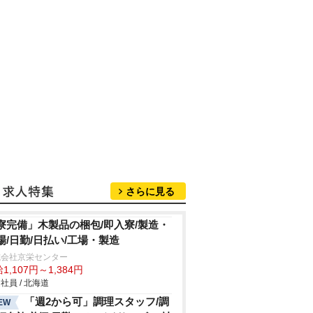
さらに見る
寮完備」木製品の梱包/即入寮/製造・
場/日勤/日払い/工場・製造
式会社京栄センター
1,107円～1,384円
社員 / 北海道
「週2から可」調理スタッフ/調
EW