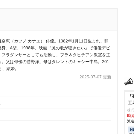
奈恵（カツノ カナエ） 俳優。1982年1月11日生まれ、静
出身。A型。1998年、映画『風の歌が聴きたい』で俳優デビ
。フラダンサーとしても活動し、フラ＆タヒチアン教室を主
る。父は俳優の勝野洋。母はタレントのキャシー中島。201
2月、結婚。
2025-07-07 更新
「
工
エ
株
時給
派遣
N