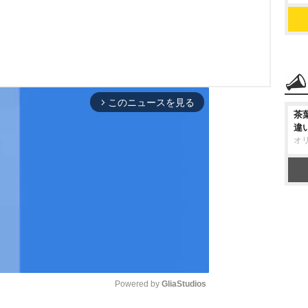
このニュースを見る
arrow_forward_ios
茶
違
オ
Powered by 
GliaStudios