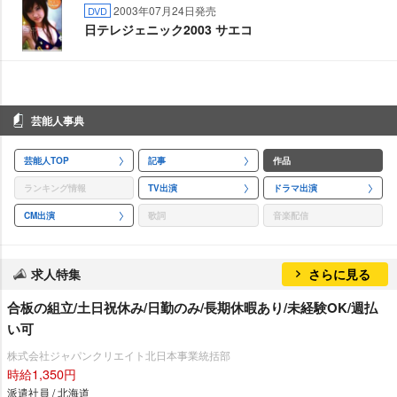
2003年07月24日発売
DVD
日テレジェニック2003 サエコ
芸能人事典
芸能人TOP
記事
作品
ランキング情報
TV出演
ドラマ出演
CM出演
歌詞
音楽配信
求人特集
さらに見る
合板の組立/土日祝休み/日勤のみ/長期休暇あり/未経験OK/週払
い可
株式会社ジャパンクリエイト北日本事業統括部
時給1,350円
派遣社員 / 北海道