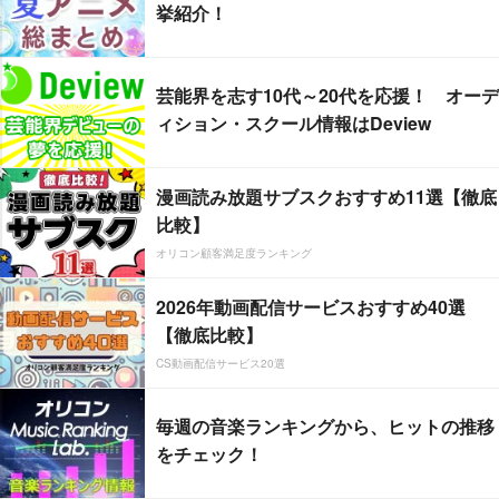
挙紹介！
芸能界を志す10代～20代を応援！ オーデ
ィション・スクール情報はDeview
漫画読み放題サブスクおすすめ11選【徹底
比較】
オリコン顧客満足度ランキング
2026年動画配信サービスおすすめ40選
【徹底比較】
CS動画配信サービス20選
毎週の音楽ランキングから、ヒットの推移
をチェック！