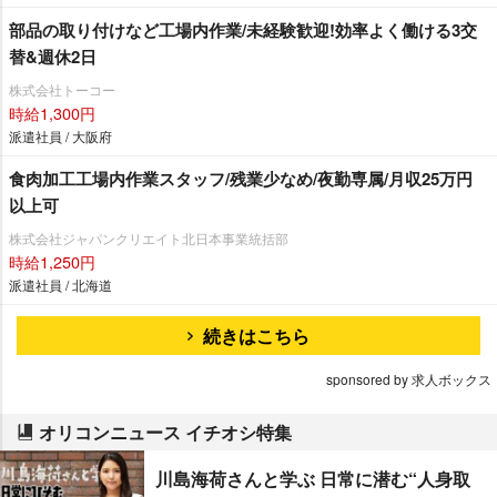
部品の取り付けなど工場内作業/未経験歓迎!効率よく働ける3交
替&週休2日
株式会社トーコー
時給1,300円
派遣社員 / 大阪府
食肉加工工場内作業スタッフ/残業少なめ/夜勤専属/月収25万円
以上可
株式会社ジャパンクリエイト北日本事業統括部
時給1,250円
派遣社員 / 北海道
続きはこちら
sponsored by 求人ボックス
オリコンニュース イチオシ特集
川島海荷さんと学ぶ 日常に潜む“人身取