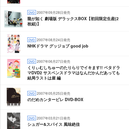
2007年09月28日発売
DVD
龍が如く 劇場版 デラックスBOX【初回限定生産(2
枚組)】
2007年08月24日発売
DVD
NHKドラマ グッジョブ good job
2007年06月27日発売
DVD
くりぃむしちゅーのたりらりでイキます!! ベタドラ
マDVD2 サスペンスドラマはなんだかんだあっても
結局ラストは崖 編
2007年05月25日発売
DVD
のだめカンタービレ DVD-BOX
2007年03月21日発売
DVD
シュガー&スパイス 風味絶佳