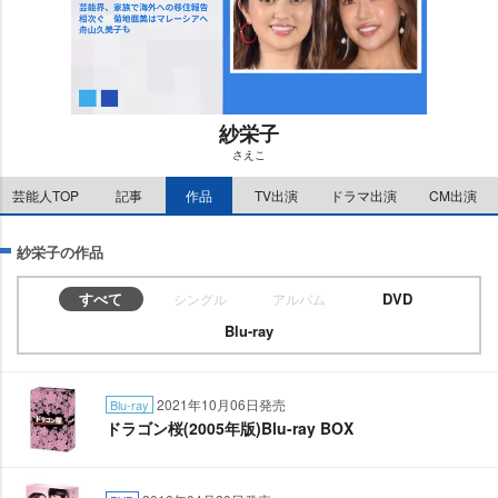
紗栄子
さえこ
M
芸能人TOP
記事
作品
TV出演
ドラマ出演
CM出演
u
t
e
紗栄子の作品
すべて
DVD
シングル
アルバム
Blu-ray
2021年10月06日発売
Blu-ray
ドラゴン桜(2005年版)Blu-ray BOX