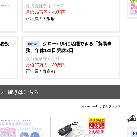
レーショ
株式会社ライフケア
月給35万円～43万円
正社員 / 大阪府
業務効
グローバルに活躍できる「貿易事
NEW
務」年休122日 完休2日
京石産業株式会社
月給25万円～30万円
正社員 / 東京都
続きはこちら
sponsored by 求人ボックス
N