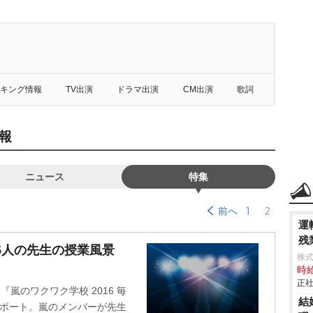
キング情報
TV出演
ドラマ出演
CM出演
歌詞
報
ニュース
特集
1
2
前へ
運
残
5人の先生の授業風景
株式
時給
正社
嵐のワクワク学校 2016 毎
結
レポート。嵐のメンバーが先生