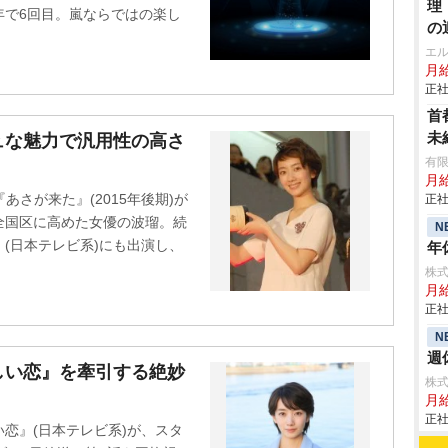
理
年で6回目。嵐ならではの楽し
の
エ
月給
正社
首
未
ュな魅力で汎用性の高さ
有
月
あさが来た』(2015年後期)が
正社
全国区に高めた女優の波瑠。続
N
(日本テレビ系)にも出演し、
年
株式会
月給
正社
N
週
しい恋』を牽引する絶妙
株
月
正社
恋』(日本テレビ系)が、スタ