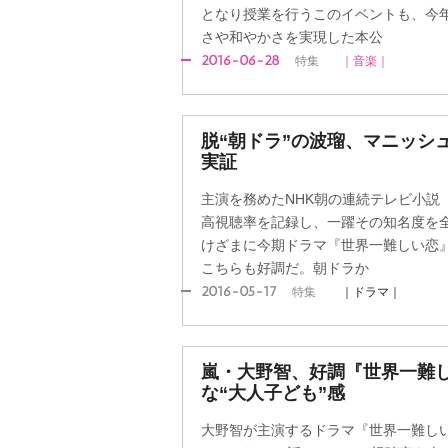
となり授業を行うこのイベントも、今
さや和やかさを実現した本公
2016-06-28
特集
｜音楽｜
脱“朝ドラ”の波瑠、マニッシ
実証
主演を務めたNHK朝の連続テレビ小説『
高視聴率を記録し、一躍その知名度を
けざまに今期ドラマ『世界一難しい恋』
こちらも好調だ。朝ドラか
2016-05-17
特集
｜ドラマ｜
嵐・大野智、好調『世界一難
な“大人子ども”感
大野智が主演するドラマ『世界一難しい