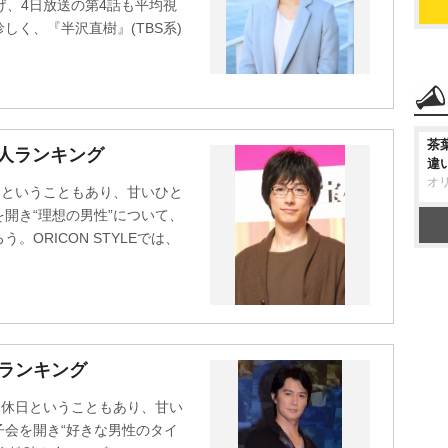
げ、4日放送の第4話も平均視
しく、『半沢直樹』(TBS系)
茶
名人ランキング
違
オ
日ということもあり、甘いひと
開き“理想の男性”について、
ORICON STYLEでは、
ランキング
。休日ということもあり、甘い
会を開き“好きな男性のタイ