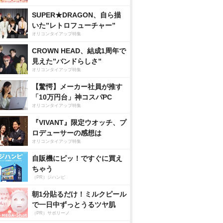
SUPER★DRAGON、自ら描
いた”レトロフューチャー”
オリコンタイアップ特集
CROWN HEAD、結成1周年で
見えた”バンドらしさ”
オリコンタイアップ特集
【驚愕】メーカー社員が推す
「10万円台」神コスパPC
オリコンタイアップ特集
『VIVANT』限定ウオッチ、プ
ロデューサーの感想は
オリコンタイアップ特集
自販機にピッ！ですぐに買え
ちゃう
（PR）ジハンピ
朝1分貼るだけ！ミルクピール
で一日中ずっとうるツヤ肌
（PR）サボリーノ