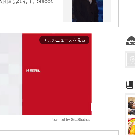
性陣も多いはず。ORICON
このニュースを見る
arrow_forward_ios
Powered by 
GliaStudios