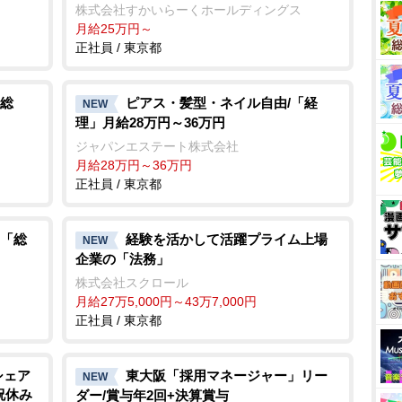
株式会社すかいらーくホールディングス
月給25万円～
正社員 / 東京都
総
ピアス・髪型・ネイル自由/「経
NEW
理」月給28万円～36万円
ジャパンエステート株式会社
月給28万円～36万円
正社員 / 東京都
「総
経験を活かして活躍プライム上場
NEW
企業の「法務」
株式会社スクロール
月給27万5,000円～43万7,000円
正社員 / 東京都
シェア
東大阪「採用マネージャー」リー
NEW
祝休み
ダー/賞与年2回+決算賞与