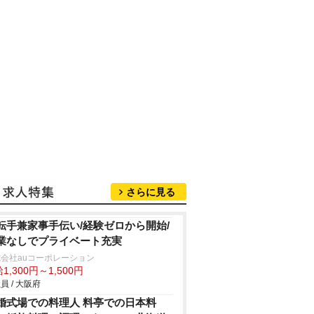
さらに見る
転手兼家事手伝い/経験ゼロから開始/
業なしでプライベート充実
会社auコーポレーション
1,300円～1,500円
員 / 大阪府
婚式場での料理人 料亭での日本料