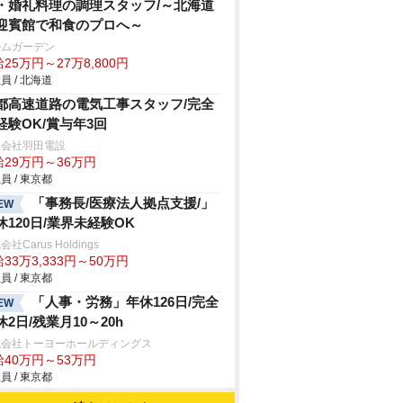
・婚礼料理の調理スタッフ/～北海道
迎賓館で和食のプロへ～
ルムガーデン
25万円～27万8,800円
員 / 北海道
都高速道路の電気工事スタッフ/完全
経験OK/賞与年3回
限会社羽田電設
給29万円～36万円
員 / 東京都
「事務長/医療法人拠点支援/」
EW
休120日/業界未経験OK
社Carus Holdings
33万3,333円～50万円
員 / 東京都
「人事・労務」年休126日/完全
EW
休2日/残業月10～20h
式会社トーヨーホールディングス
給40万円～53万円
員 / 東京都