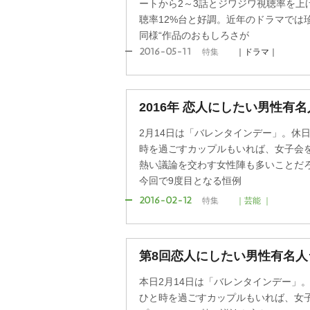
ートから2～3話とジワジワ視聴率を上
聴率12%台と好調。近年のドラマでは珍
同様“作品のおもしろさが
2016-05-11
特集
｜ドラマ｜
2016年 恋人にしたい男性有
2月14日は「バレンタインデー」。休
時を過ごすカップルもいれば、女子会を
熱い議論を交わす女性陣も多いことだろう。
今回で9度目となる恒例
2016-02-12
特集
｜芸能 ｜
第8回恋人にしたい男性有名人
本日2月14日は「バレンタインデー」
ひと時を過ごすカップルもいれば、女子