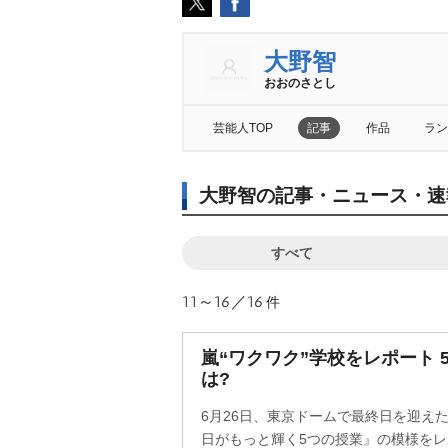
大野智
おおのさとし
芸能人TOP
記事
作品
ラン
大野智の記事・ニュース・速
すべて
11～16／16
件
嵐“ワクワク”学校をレポート 
は?
6月26日、東京ドームで最終日を迎えた『
日がもっと輝く5つの授業』の模様を