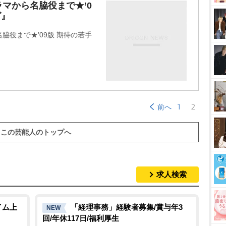
M
マから名脇役まで★’0
グ』
u
t
役まで★’09版 期待の若手
e
1
2
前へ
この芸能人のトップへ
求人検索
イム上
「経理事務」経験者募集/賞与年3
NEW
回/年休117日/福利厚生