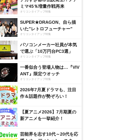
ミマ45％増量作戦再来
オリコンタイアップ特集
SUPER★DRAGON、自ら描
いた”レトロフューチャー”
オリコンタイアップ特集
パソコンメーカー社員が本気
で選ぶ「10万円台PC3選」
オリコンタイアップ特集
一番似合う登場人物は…『VIV
ANT』限定ウオッチ
オリコンタイアップ特集
2026年7月夏ドラマも、注目
作＆話題作が勢ぞろい！
【夏アニメ2026】7月期夏の
新アニメを一挙紹介！
芸能界を志す10代～20代を応