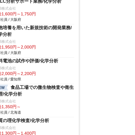
PLC分析サポート業務/化学分析
B株式会社
1,600円～1,750円
社員 / 大阪府
胞培養を用いた新規技術の開発業務/
学分析
B株式会社
1,950円～2,000円
社員 / 大阪府
料電池の試作や評価/化学分析
B株式会社
2,000円～2,200円
社員 / 愛知県
食品工場での微生物検査や衛生
EW
理/化学分析
B株式会社
1,350円～
社員 / 北海道
質の理化学検査/化学分析
B株式会社
1,300円～1,400円