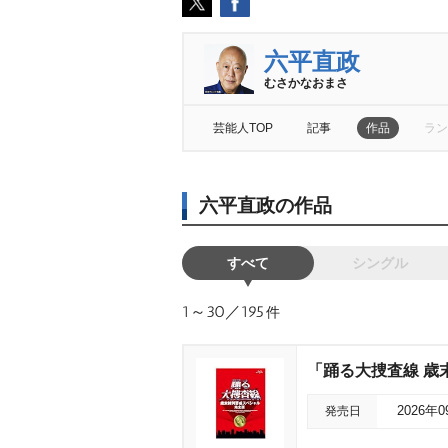
六平直政
むさかなおまさ
芸能人TOP
記事
作品
ラン
六平直政の作品
すべて
シングル
1～30／195
件
「踊る大捜査線 歳末
発売日
2026年