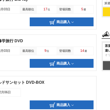
派遣
17
5
4月03日
最高順位
登場回数
位
週
商品購入
学旅行 DVD
茶
9
14
違
4月03日
最高順位
登場回数
位
週
オ
商品購入
ドサンセット DVD-BOX
02月06日
商品購入