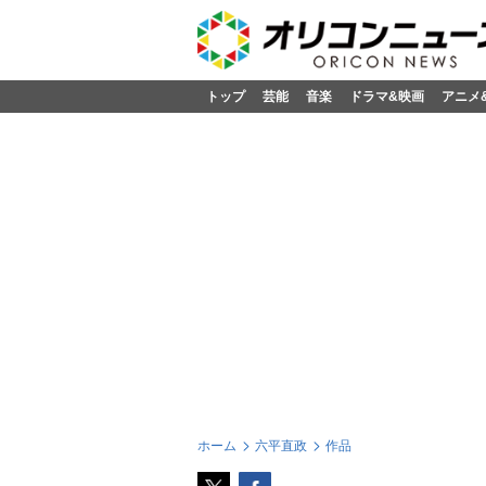
トップ
芸能
音楽
ドラマ&映画
アニメ
ホーム
六平直政
作品