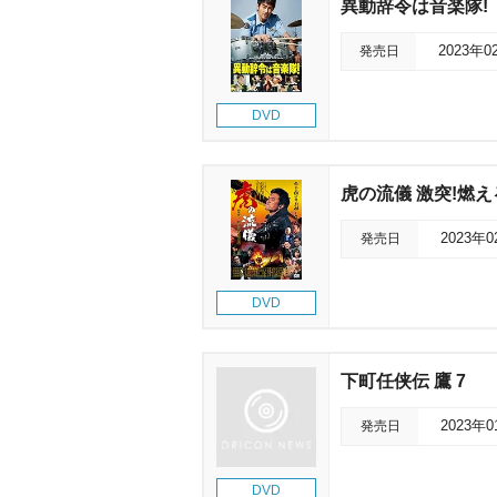
異動辞令は音楽隊!
発売日
2023年0
DVD
虎の流儀 激突!燃
発売日
2023年
DVD
下町任侠伝 鷹 7
発売日
2023年
DVD