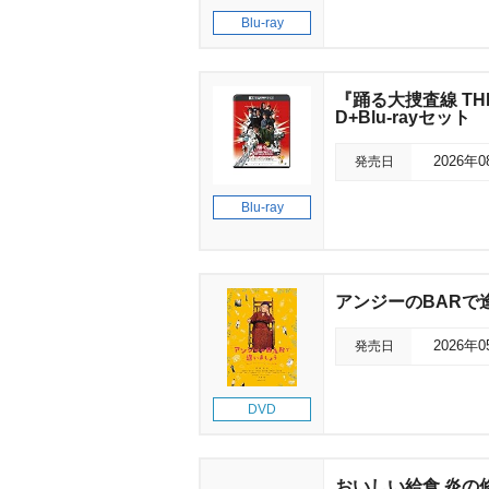
Blu-ray
『踊る大捜査線 THE
D+Blu-rayセット
発売日
2026年
Blu-ray
アンジーのBARで
発売日
2026年
DVD
おいしい給食 炎の修学