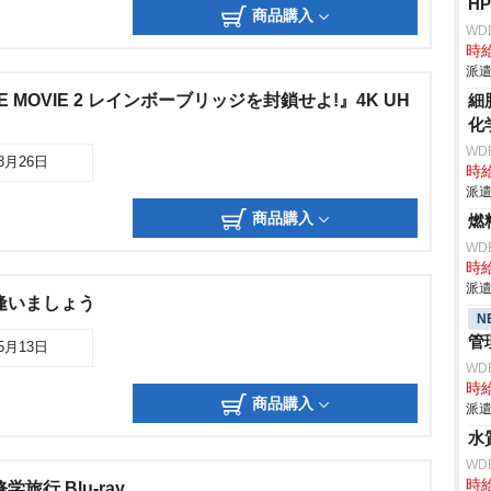
H
商品購入
WD
時給
派遣
 MOVIE 2 レインボーブリッジを封鎖せよ!』4K UH
細
化
WD
08月26日
時給
派遣
商品購入
燃
WD
時給
派遣
逢いましょう
N
管
05月13日
WD
時給
商品購入
派遣
水
WD
時給
旅行 Blu-ray