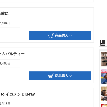
ける前に
02月04日
商品購入
ェムパルティー
09月05日
商品購入
o イカメシ Blu-ray
10月18日