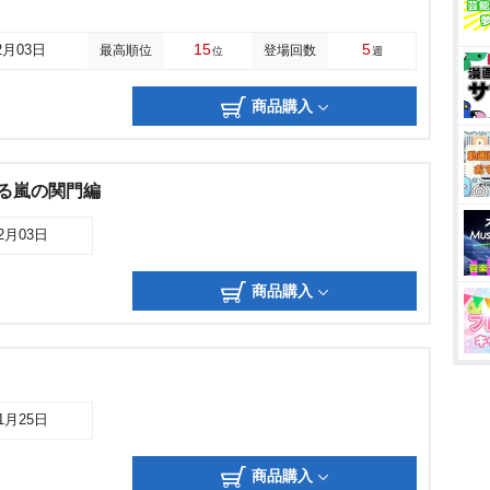
15
5
2月03日
最高順位
登場回数
位
週
商品購入
える嵐の関門編
02月03日
商品購入
01月25日
商品購入