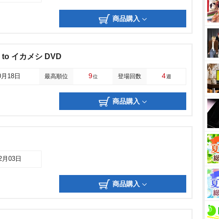
商品購入
to イカメシ DVD
9
4
0月18日
最高順位
登場回数
位
週
商品購入
02月03日
商品購入