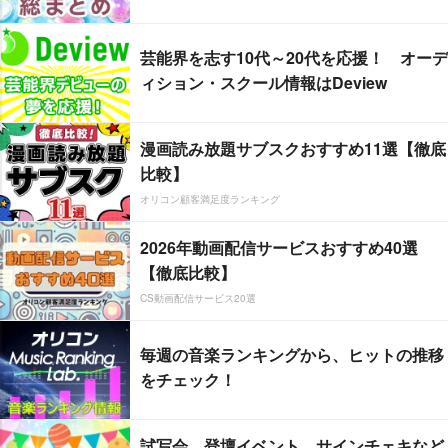
芸能界を志す10代～20代を応援！ オーデ
ィション・スクール情報はDeview
漫画読み放題サブスクおすすめ11選【徹底
比較】
オリコン顧客満足度ランキング
2026年動画配信サービスおすすめ40選
【徹底比較】
CS動画配信サービス20選
毎週の音楽ランキングから、ヒットの推移
をチェック！
試写会、登壇イベント、サインチェキなど