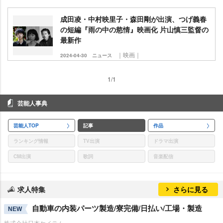
成田凌・中村映里子・森田剛が出演、つげ義春
の短編『雨の中の慾情』映画化 片山慎三監督の
最新作
｜映画｜
2024-04-30
ニュース
1/1
芸能人事典
芸能人TOP
記事
作品
ランキング情報
TV出演
ドラマ出演
CM出演
歌詞
音楽配信
求人特集
さらに見る
自動車の内装パーツ製造/寮完備/日払い/工場・製造
NEW
株式会社日本ケイテム