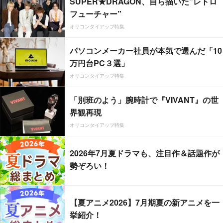
SUPER★DRAGON、自ら描いた”レトロ
フューチャー”
オリコンタイアップ特集
パソコンメーカー社員が本気で選んだ「10
万円台PC３選」
オリコンタイアップ特集
「別班のよう」腕時計で『VIVANT』の世
界観再現
オリコンタイアップ特集
2026年7月夏ドラマも、注目作＆話題作が
勢ぞろい！
【夏アニメ2026】7月期夏の新アニメを一
挙紹介！