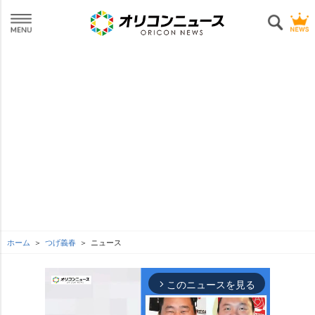
ホーム
つげ義春
ニュース
このニュースを見る
arrow_forward_ios