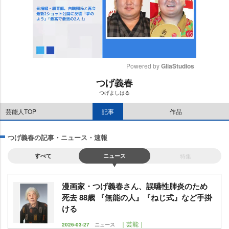
Powered by 
GliaStudios
つげ義春
M
つげよしはる
u
t
芸能人TOP
記事
作品
e
つげ義春の記事・ニュース・速報
すべて
ニュース
特集
漫画家・つげ義春さん、誤嚥性肺炎のため
死去 88歳 『無能の人』『ねじ式』など手掛
ける
｜芸能｜
2026-03-27
ニュース