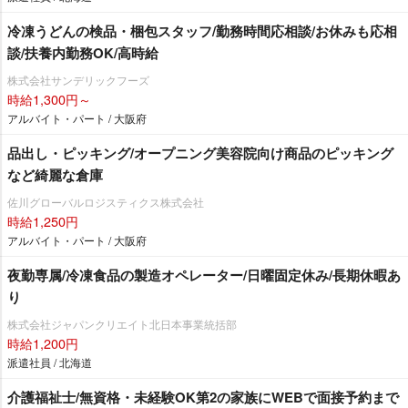
冷凍うどんの検品・梱包スタッフ/勤務時間応相談/お休みも応相
談/扶養内勤務OK/高時給
株式会社サンデリックフーズ
時給1,300円～
アルバイト・パート / 大阪府
品出し・ピッキング/オープニング美容院向け商品のピッキング
など綺麗な倉庫
佐川グローバルロジスティクス株式会社
時給1,250円
アルバイト・パート / 大阪府
夜勤専属/冷凍食品の製造オペレーター/日曜固定休み/長期休暇あ
り
株式会社ジャパンクリエイト北日本事業統括部
時給1,200円
派遣社員 / 北海道
介護福祉士/無資格・未経験OK第2の家族にWEBで面接予約まで