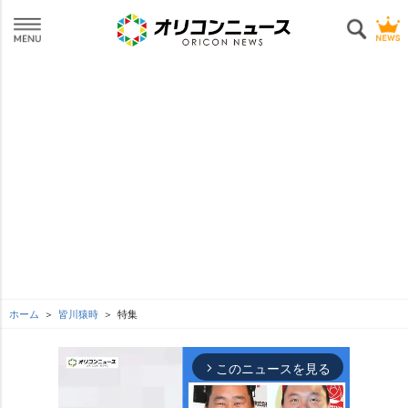
ホーム
皆川猿時
特集
このニュースを見る
arrow_forward_ios