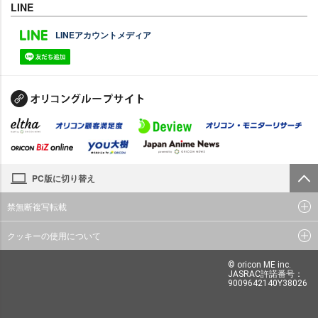
LINE
LINEアカウントメディア
PC版に切り替え
禁無断複写転載
クッキーの使用について
© oricon ME inc.
JASRAC許諾番号：
9009642140Y38026