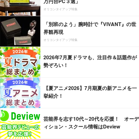
万円台PC３選」
オリコンタイアップ特集
「別班のよう」腕時計で『VIVANT』の世
界観再現
オリコンタイアップ特集
2026年7月夏ドラマも、注目作＆話題作が
勢ぞろい！
【夏アニメ2026】7月期夏の新アニメを一
挙紹介！
芸能界を志す10代～20代を応援！ オーデ
ィション・スクール情報はDeview