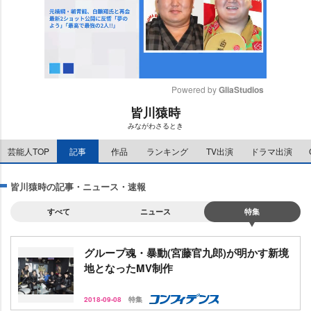
Powered by 
GliaStudios
皆川猿時
M
みながわさるとき
u
t
芸能人TOP
記事
作品
ランキング
TV出演
ドラマ出演
e
皆川猿時の記事・ニュース・速報
すべて
ニュース
特集
グループ魂・暴動(宮藤官九郎)が明かす新境
地となったMV制作
2018-09-08
特集