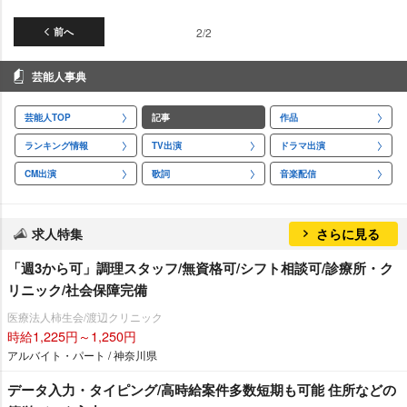
前へ
2/2
芸能人事典
芸能人TOP
記事
作品
ランキング情報
TV出演
ドラマ出演
CM出演
歌詞
音楽配信
求人特集
さらに見る
「週3から可」調理スタッフ/無資格可/シフト相談可/診療所・ク
リニック/社会保障完備
医療法人柿生会/渡辺クリニック
時給1,225円～1,250円
アルバイト・パート / 神奈川県
データ入力・タイピング/高時給案件多数短期も可能 住所などの