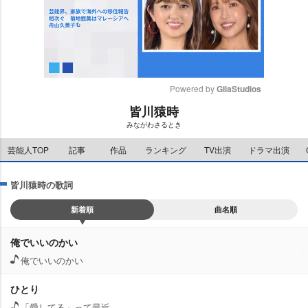
Powered by 
GliaStudios
皆川猿時
M
みながわさるとき
u
t
芸能人TOP
記事
作品
ランキング
TV出演
ドラマ出演
e
皆川猿時の歌詞
新着順
曲名順
俺でいいのかい
俺でいいのかい
ひとり
「愛してる」って最近