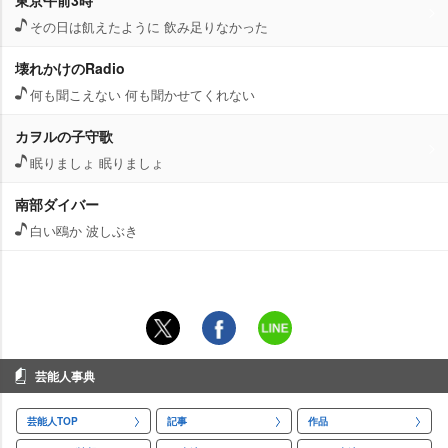
東京午前3時
その日は飢えたように 飲み足りなかった
壊れかけのRadio
何も聞こえない 何も聞かせてくれない
カヲルの子守歌
眠りましょ 眠りましょ
南部ダイバー
白い鴎か 波しぶき
芸能人事典
芸能人TOP
記事
作品