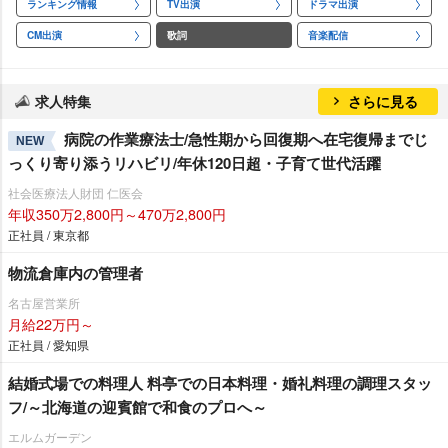
ランキング情報
TV出演
ドラマ出演
CM出演
歌詞
音楽配信
求人特集
さらに見る
病院の作業療法士/急性期から回復期へ在宅復帰までじ
NEW
っくり寄り添うリハビリ/年休120日超・子育て世代活躍
社会医療法人財団 仁医会
年収350万2,800円～470万2,800円
正社員 / 東京都
物流倉庫内の管理者
名古屋営業所
月給22万円～
正社員 / 愛知県
結婚式場での料理人 料亭での日本料理・婚礼料理の調理スタッ
フ/～北海道の迎賓館で和食のプロへ～
エルムガーデン