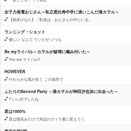
女子力発電おじさん～私立恵比寿中学に迷いこんだ港カヲル～
【柏木ひなた】「私達は、おじさんの中にいる」
ランニング・ショット
優しい なんて ウソだぜ いつも
Be myライバル～カヲルが破壊に噛み付いた～
You are ライバル!!
HOWEVER
わらかな風が吹く この場所で
ふたりのSecond Party ～港カヲルが神田沙也加に出会った～
? いい式でしたね
君は1000%
君は微笑みだけで海辺のヴィラ夏に変えてく