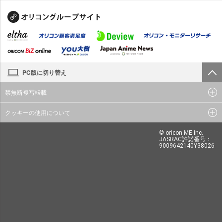
PC版に切り替え
禁無断複写転載
クッキーの使用について
© oricon ME inc.
JASRAC許諾番号：
9009642140Y38026