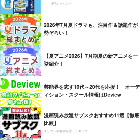
（PR）ジハンピ
2026年7月夏ドラマも、注目作＆話題作が
勢ぞろい！
【夏アニメ2026】7月期夏の新アニメを一
挙紹介！
芸能界を志す10代～20代を応援！ オーデ
ィション・スクール情報はDeview
漫画読み放題サブスクおすすめ11選【徹底
比較】
オリコン顧客満足度ランキング