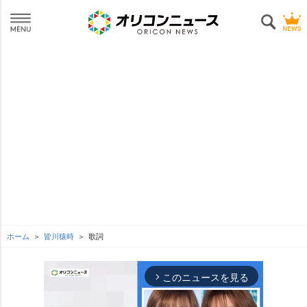
ホーム
皆川猿時
歌詞
このニュースを見る
arrow_forward_ios