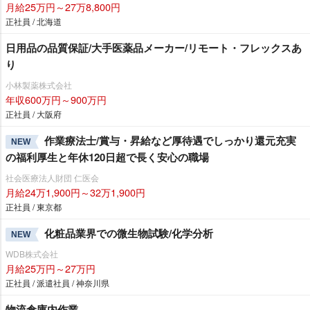
月給25万円～27万8,800円
正社員 / 北海道
日用品の品質保証/大手医薬品メーカー/リモート・フレックスあ
り
小林製薬株式会社
年収600万円～900万円
正社員 / 大阪府
作業療法士/賞与・昇給など厚待遇でしっかり還元充実
NEW
の福利厚生と年休120日超で長く安心の職場
社会医療法人財団 仁医会
月給24万1,900円～32万1,900円
正社員 / 東京都
化粧品業界での微生物試験/化学分析
NEW
WDB株式会社
月給25万円～27万円
正社員 / 派遣社員 / 神奈川県
物流倉庫内作業