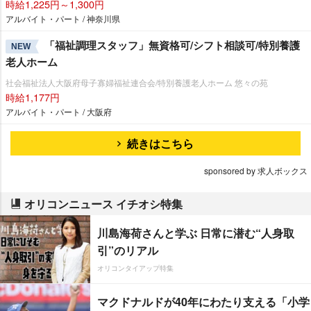
時給1,225円～1,300円
アルバイト・パート / 神奈川県
「福祉調理スタッフ」無資格可/シフト相談可/特別養護
NEW
老人ホーム
社会福祉法人大阪府母子寡婦福祉連合会/特別養護老人ホーム 悠々の苑
時給1,177円
アルバイト・パート / 大阪府
続きはこちら
sponsored by 求人ボックス
オリコンニュース イチオシ特集
川島海荷さんと学ぶ 日常に潜む“人身取
引”のリアル
オリコンタイアップ特集
マクドナルドが40年にわたり支える「小学