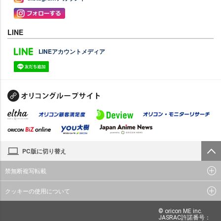
LINE
LINEアカウントメディア
PC版に切り替え
禁無断複写転載
クッキーの使用について
© oricon ME inc.
JASRAC許諾番号：