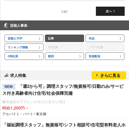
1/41
次へ
芸能人事典
芸能人TOP
記事
作品
ランキング情報
TV出演
ドラマ出演
CM出演
歌詞
音楽配信
求人特集
さらに見る
「週2から可」調理スタッフ/無資格可/日勤のみ/サービ
NEW
ス付き高齢者向け住宅/社会保障完備
株式会社ケアフレンド/ホスピタウン川口
時給1,200円～
アルバイト・パート / 東京都
「福祉調理スタッフ」無資格可/シフト相談可/住宅型有料老人ホ