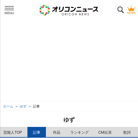
ホーム
ゆず
記事
ゆず
芸能人TOP
記事
作品
ランキング
CM出演
歌詞