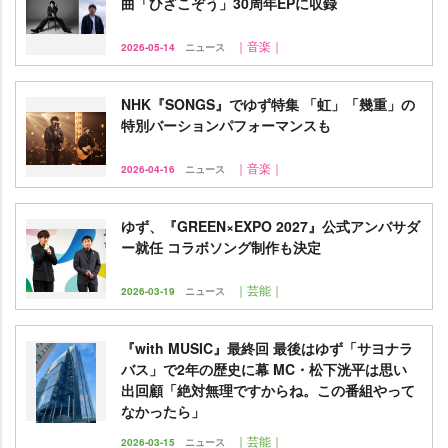
曲「ひざこぞう」30周年EPに収録
｜音楽｜
2026-05-14
ニュース
NHK『SONGS』でゆず特集 「虹」「幾重」の
特別バーションパフォーマンスも
｜音楽｜
2026-04-16
ニュース
ゆず、『GREEN×EXPO 2027』公式アンバサダ
ー就任 コラボソング制作も決定
｜芸能｜
2026-03-19
ニュース
『with MUSIC』最終回 最後はゆず「サヨナラ
バス」で2年の歴史に幕 MC・松下洸平は思い
出回顧「絶対無理ですからね。この番組やって
なかったら」
｜芸能｜
2026-03-15
ニュース