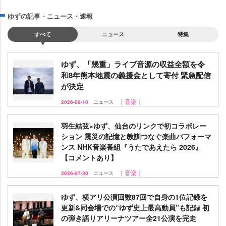
ゆずの記事・ニュース・速報
すべて
ニュース
特集
ゆず、「幾重」ライブ音源の収益全額を令
和8年熊本地震の義援金として寄付 緊急配信
が決定
｜音楽｜
2026-08-10
ニュース
羽生結弦×ゆず、仙台のリンクで初コラボレー
ション 震災の記憶と教訓つなぐ楽曲パフォーマ
ンス NHK音楽番組『うたであえたら 2026』
【コメントあり】
｜音楽｜
2026-07-30
ニュース
ゆず、横アリ公演回数87回で自身の1位記録を
更新&同会場での“ゆず史上最高動員”も記録 初
の弾き語りアリーナツアー全21公演を完走