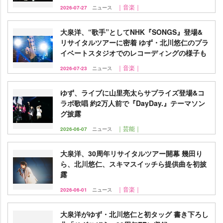
｜音楽｜
2026-07-27
ニュース
大泉洋、“歌手”としてNHK『SONGS』登場&
リサイタルツアーに密着 ゆず・北川悠仁のプラ
イベートスタジオでのレコーディングの様子も
｜音楽｜
2026-07-23
ニュース
ゆず、ライブに山里亮太らサプライズ登場&コ
ラボ歌唱 約2万人前で『DayDay.』テーマソン
グ披露
｜芸能｜
2026-06-07
ニュース
大泉洋、30周年リサイタルツアー開幕 幾田り
ら、北川悠仁、スキマスイッチら提供曲を初披
露
｜音楽｜
2026-06-01
ニュース
大泉洋がゆず・北川悠仁と初タッグ 書き下ろし