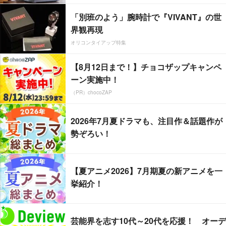
「別班のよう」腕時計で『VIVANT』の世
界観再現
オリコンタイアップ特集
【8月12日まで！】チョコザップキャンペ
ーン実施中！
（PR）chocoZAP
2026年7月夏ドラマも、注目作＆話題作が
勢ぞろい！
【夏アニメ2026】7月期夏の新アニメを一
挙紹介！
芸能界を志す10代～20代を応援！ オーデ