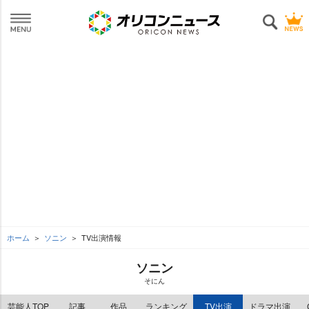
ホーム
ソニン
TV出演情報
ソニン
そにん
芸能人TOP
記事
作品
ランキング
TV出演
ドラマ出演