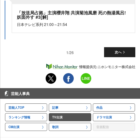
「放送局占拠」主演櫻井翔 共演菊池風磨 死の熱湯風呂!
妖面外す #3[解]
日本テレビ系列 21:00～21:54
1/26
次へ
情報提供元:ニホンモニター株式会社
芸能人事典
芸能人TOP
記事
作品
ランキング情報
TV出演
ドラマ出演
CM出演
歌詞
音楽配信