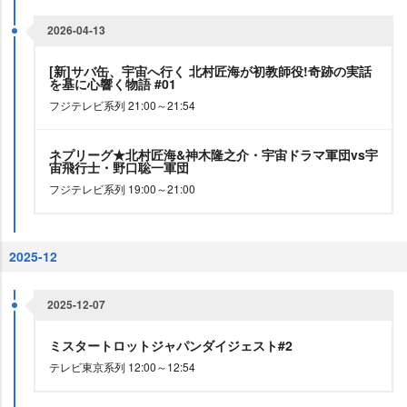
2026-04-13
[新]サバ缶、宇宙へ行く 北村匠海が初教師役!奇跡の実話
を基に心響く物語 #01
フジテレビ系列 21:00～21:54
ネプリーグ★北村匠海&神木隆之介・宇宙ドラマ軍団vs宇
宙飛行士・野口聡一軍団
フジテレビ系列 19:00～21:00
2025-12
2025-12-07
ミスタートロットジャパンダイジェスト#2
テレビ東京系列 12:00～12:54