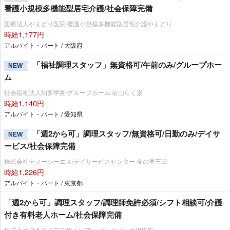
看護小規模多機能型居宅介護/社会保障完備
医療法人やまどり医院/看護小規模多機能型居宅介護やまどり
時給1,177円
アルバイト・パート / 大阪府
「福祉調理スタッフ」無資格可/午前のみ/グループホー
NEW
ム
社会福祉法人知多学園/グループホーム 前山らく楽
時給1,140円
アルバイト・パート / 愛知県
「週2から可」調理スタッフ/無資格可/日勤のみ/デイサ
NEW
ービス/社会保障完備
株式会社ティーシーエス/デイサービスセンター 友の里三田
時給1,226円
アルバイト・パート / 東京都
「週2から可」調理スタッフ/調理師免許必須/シフト相談可/介護
付き有料老人ホーム/社会保障完備
株式会社日本ライフデザイン/アーバンリビング相模原