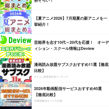
勢ぞろい！
【夏アニメ2026】7月期夏の新アニメを一
挙紹介！
芸能界を志す10代～20代を応援！ オーデ
ィション・スクール情報はDeview
漫画読み放題サブスクおすすめ11選【徹底
比較】
オリコン顧客満足度ランキング
2026年動画配信サービスおすすめ40選
【徹底比較】
CS動画配信サービス20選