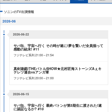
ソニンのTV出演情報
2026-06
2026-06-22
サバ缶、宇宙へ行く その時が遂に!夢を繋いだ全員揃って
感動の結末! #11
フジテレビ系列 21:00～21:54
真剣遊戯!THEバトルSHOW★北村匠海ストーンズAぇキ
テレツ連合vsアンガ軍
フジテレビ系列 20:00～21:00
2026-06-15
サバ缶、宇宙へ行く 最終バトンが第5期生に渡された!遂
に認証なるか? #10