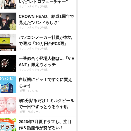
いた”レトロフューチャー”
オリコンタイアップ特集
CROWN HEAD、結成1周年で
見えた”バンドらしさ”
オリコンタイアップ特集
パソコンメーカー社員が本気
で選ぶ「10万円台PC3選」
オリコンタイアップ特集
一番似合う登場人物は…『VIV
ANT』限定ウオッチ
オリコンタイアップ特集
自販機にピッ！ですぐに買え
ちゃう
（PR）ジハンピ
朝1分貼るだけ！ミルクピール
で一日中ずっとうるツヤ肌
（PR）サボリーノ
2026年7月夏ドラマも、注目
作＆話題作が勢ぞろい！