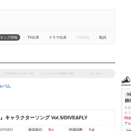
キング情報
TV出演
ドラマ出演
CM出演
歌詞
デジタルランキング
ミュージックDVD･BD
エンタメ
ルバム
N
師
名
あ
!』キャラクターソング Vol.5/DIVE&FLY
時給
アル
8
5
09月04日
最高順位
登場回数
位
週