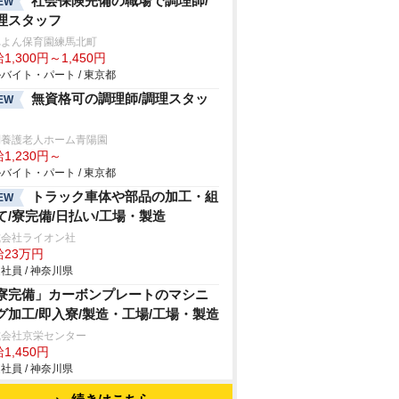
社会保険完備の職場で調理師/
EW
理スタッフ
れよん保育園練馬北町
1,300円～1,450円
バイト・パート / 東京都
無資格可の調理師/調理スタッ
EW
別養護老人ホーム青陽園
1,230円～
バイト・パート / 東京都
トラック車体や部品の加工・組
EW
て/寮完備/日払い/工場・製造
式会社ライオン社
給23万円
社員 / 神奈川県
寮完備」カーボンプレートのマシニ
グ加工/即入寮/製造・工場/工場・製造
式会社京栄センター
1,450円
社員 / 神奈川県