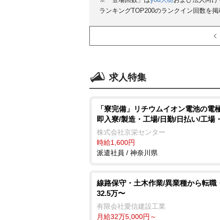
ランキングTOP200のランクイン回数を
求人特集
「寮完備」リチウムイオン電池の電極
即入寮/製造・工場/日勤/日払い/工場
株式会社京栄センター
時給1,600円
派遣社員 / 神奈川県
線路保守・土木作業/異業種から転職
32.5万〜
有限会社愛信建設工業
月給32万5,000円～