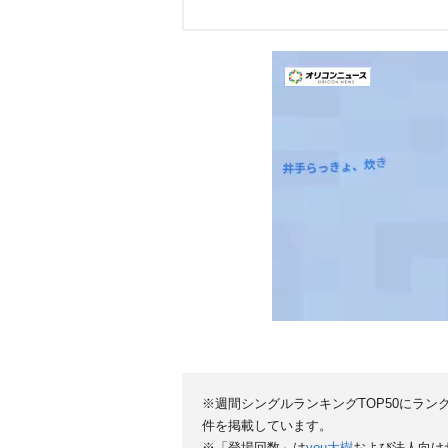
※週間シングルランキングTOP50にラン
件を掲載しています。
※「登場回数」は
you大樹
および法人向け