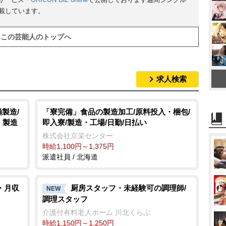
t
掲載しています。
e
この芸能人のトップへ
求人検索
製造/
「寮完備」食品の製造加工/原料投入・梱包/
・製造
即入寮/製造・工場/日勤/日払い
株式会社京栄センター
時給1,100円～1,375円
派遣社員 / 北海道
・月収
厨房スタッフ・未経験可の調理師/
NEW
調理スタッフ
介護付有料老人ホーム 川北くらぶ
時給1,150円～1,250円