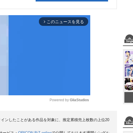
このニュースを見る
arrow_forward_ios
Powered by 
GliaStudios
M
クインしたことがある作品を対象に、推定累積売上枚数の上位20
u
サービス・
ORICON BiZ online
で公開しております週間シングル