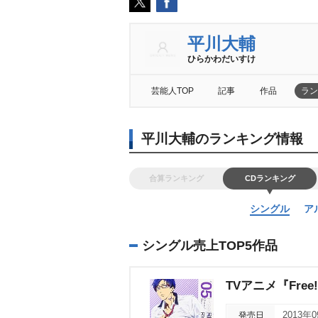
平川大輔
ひらかわだいすけ
芸能人TOP
記事
作品
ラン
平川大輔のランキング情報
合算ランキング
CDランキング
シングル
ア
シングル売上TOP5作品
TVアニメ『Free
発売日
2013年