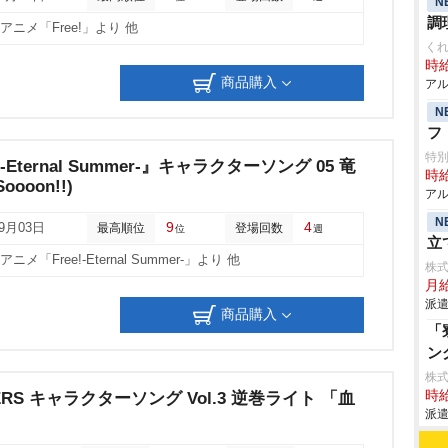
N
調
アニメ「Free!」より 他
く
時給
商品購入
アル
N
フ
特
-Eternal Summer-』キャラクターソング 05 竜
時給
oooon!!)
アル
N
9
4
09月03日
最高順位
登場回数
位
週
立
ニメ「Free!-Eternal Summer-」より 他
株
月
派遣
商品購入
「
ン
株
時給
OVERS キャラクターソング Vol.3 逆巻ライト 「血
派遣