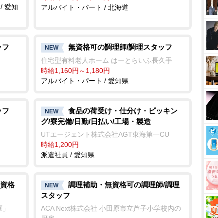
/ 愛知
アルバイト・パート / 北海道
ッフ
無資格可の調理師/調理スタッフ
NEW
住宅型有料老人ホーム はーとらいふ長久手
時給1,160円～1,180円
アルバイト・パート / 愛知県
ッフ
食品の荷受け・仕分け・ピッキン
NEW
グ/寮完備/日勤/日払い/工場・製造
UTエージェント株式会社AGT東海第一CU
時給1,200円
派遣社員 / 愛知県
資格
調理補助・無資格可の調理師/調理
NEW
スタッフ
庫」
ACA Next株式会社 小田原市立芦子小学校内の