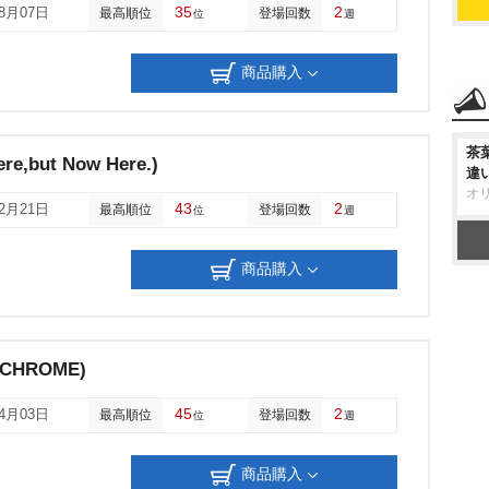
35
2
08月07日
最高順位
登場回数
位
週
商品購入
茶
ere,but Now Here.)
違
オ
43
2
12月21日
最高順位
登場回数
位
週
商品購入
NOCHROME)
45
2
04月03日
最高順位
登場回数
位
週
商品購入