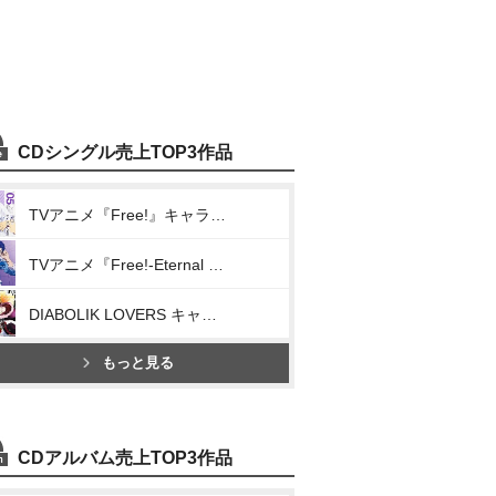
CDシングル売上TOP3作品
TVアニメ『Free!』キャラクターソング Vol.5/DIVE&FLY
TVアニメ『Free!-Eternal Summer-』キャラクターソング 05 竜ヶ崎怜(Coming Soooon!!)
DIABOLIK LOVERS キャラクターソング Vol.3 逆巻ライト 「血濡れた密会」
もっと見る
CDアルバム売上TOP3作品