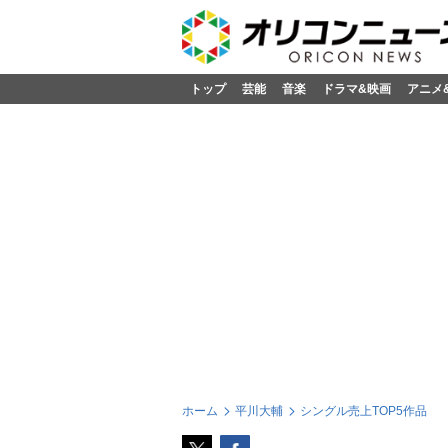
トップ
芸能
音楽
ドラマ&映画
アニメ
ホーム
平川大輔
シングル売上TOP5作品