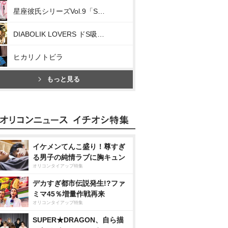
星座彼氏シリーズVol.9「Starry☆Sky～Virgo～」
DIABOLIK LOVERS ドS吸血CD MORE,BLOOD Vol.07 逆巻ライト cv:平川大輔
ヒカリノトビラ
もっと見る
イケメンてんこ盛り！尊すぎ
る男子の純情ラブに胸キュン
オリコンタイアップ特集
デカすぎ都市伝説発生!?ファ
ミマ45％増量作戦再来
オリコンタイアップ特集
SUPER★DRAGON、自ら描