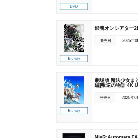
DVD
銀魂オンシアター2
発売日
2025年
Blu-ray
劇場版 魔法少女まど
編]叛逆の物語 4K Ul
発売日
2025年0
Blu-ray
NieR:Automata