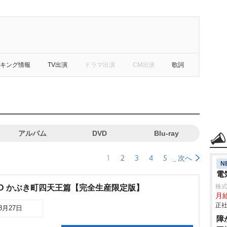
キング情報
TV出演
ドラマ出演
CM出演
歌詞
アルバム
DVD
Blu-ray
1
2
3
4
5
次へ
N
電
株式
D かぶき町四天王篇【完全生産限定版】
月
正社
08月27日
障