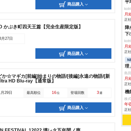
平
商品購入
ko
月
正社
D かぶき町四天王篇【完全生産限定版】
障
下
08月27日
ko
月
正社
商品購入
N
理
島
か☆マギカ[前編]始まりの物語/[後編]永遠の物語/[新
月
tra HD Blu-ray【通常版】
正社
機
16
3
1月29日
最高順位
登場回数
位
週
株
年収
商品購入
正社
 FAN FESTIVAL 12022 壊レタ五年間ノ声