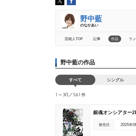
野中藍
のなかあい
芸能人TOP
記事
作品
ラン
野中藍の作品
すべて
シングル
1～30／561
件
銀魂オンシアター2
発売日
2025年