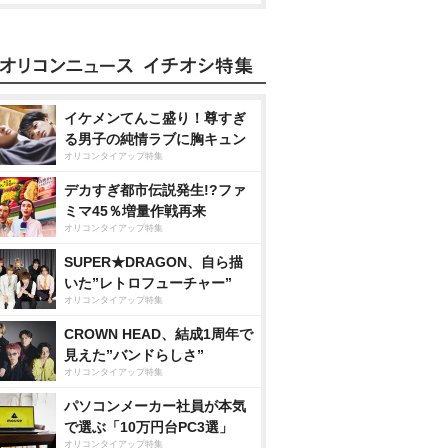
イケメンてんこ盛り！尊すぎ
る男子の純情ラブに胸キュン
オリコンタイアップ特集
デカすぎ都市伝説発生!?ファ
ミマ45％増量作戦再来
オリコンタイアップ特集
SUPER★DRAGON、自ら描
いた”レトロフューチャー”
オリコンタイアップ特集
CROWN HEAD、結成1周年で
見えた”バンドらしさ”
オリコンタイアップ特集
パソコンメーカー社員が本気
で選ぶ「10万円台PC3選」
オリコンタイアップ特集