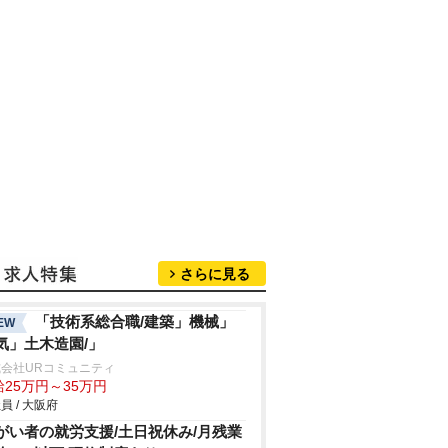
さらに見る
「技術系総合職/建築」機械」
EW
気」土木造園/」
会社URコミュニティ
給25万円～35万円
員 / 大阪府
がい者の就労支援/土日祝休み/月残業