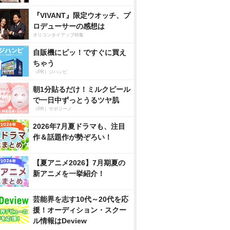
『VIVANT』限定ウオッチ、プ
ロデューサーの感想は
オリコンタイアップ特集
自販機にピッ！ですぐに買え
ちゃう
（PR）ジハンピ
朝1分貼るだけ！ミルクピール
で一日中ずっとうるツヤ肌
（PR）サボリーノ
2026年7月夏ドラマも、注目
作＆話題作が勢ぞろい！
【夏アニメ2026】7月期夏の
新アニメを一挙紹介！
芸能界を志す10代～20代を応
援！オーディション・スクー
ル情報はDeview