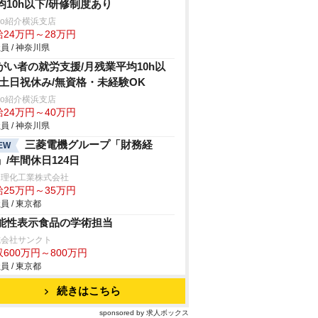
均10h以下/研修制度あり
trio紹介横浜支店
給24万円～28万円
員 / 神奈川県
がい者の就労支援/月残業平均10h以
/土日祝休み/無資格・未経験OK
trio紹介横浜支店
給24万円～40万円
員 / 神奈川県
三菱電機グループ「財務経
EW
」/年間休日124日
田理化工業株式会社
給25万円～35万円
員 / 東京都
能性表示食品の学術担当
式会社サンクト
600万円～800万円
員 / 東京都
続きはこちら
sponsored by 求人ボックス