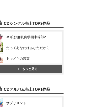
CDシングル売上TOP3作品
ネギま!麻帆良学園中等部2-A 5月 近衛木乃香(にちようび)
だってあなたはあなただから
トキメキの言葉
もっと見る
CDアルバム売上TOP1作品
サプリメント