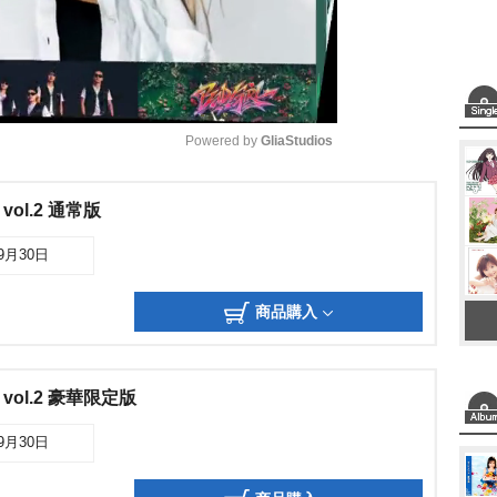
Powered by 
GliaStudios
M
ol.2 通常版
u
09月30日
t
e
商品購入
ol.2 豪華限定版
09月30日