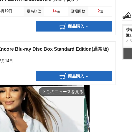
14
2
4月19日
最高順位
登場回数
位
週
商品購入
茶
違
オ
Encore Blu-ray Disc Box Standard Edition(通常版)
12月14日
商品購入
このニュースを見る
arrow_forward_ios