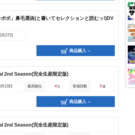
ボボ」鼻毛選抜(と書いてセレクションと読むッ!)DV
10月27日
商品購入
nival 2nd Season(完全生産限定版)
4
5
0月13日
最高順位
登場回数
位
週
商品購入
nival 2nd Season(完全生産限定版)