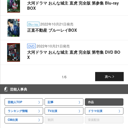
大河ドラマ おんな城主 直虎 完全版 第参集 Blu-ray
BOX
2022年10月21日発売
Blu-ray
正直不動産 ブルーレイBOX
2022年10月21日発売
DVD
大河ドラマ おんな城主 直虎 完全版 第壱集 DVD BO
X
1/6
次へ
芸能人事典
芸能人TOP
記事
作品
ランキング情報
TV出演
ドラマ出演
CM出演
歌詞
音楽配信