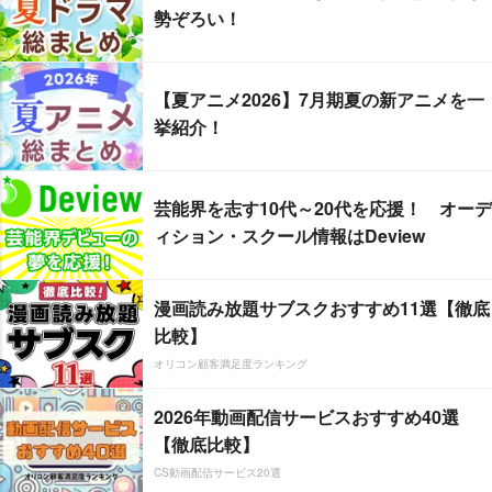
勢ぞろい！
【夏アニメ2026】7月期夏の新アニメを一
挙紹介！
芸能界を志す10代～20代を応援！ オーデ
ィション・スクール情報はDeview
漫画読み放題サブスクおすすめ11選【徹底
比較】
オリコン顧客満足度ランキング
2026年動画配信サービスおすすめ40選
【徹底比較】
CS動画配信サービス20選