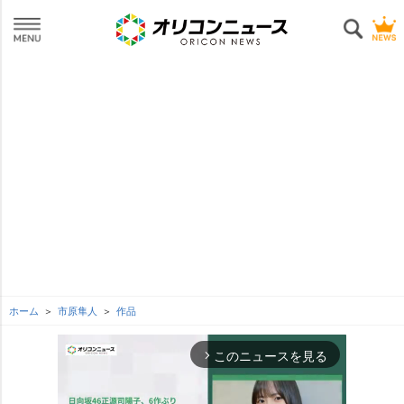
ホーム
市原隼人
作品
このニュースを見る
arrow_forward_ios