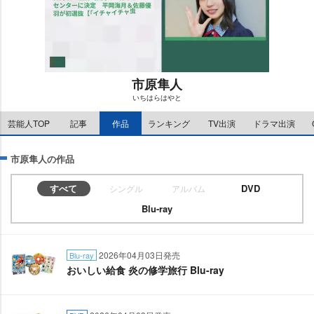
市原隼人
いちはらはやと
M
芸能人TOP
記事
作品
ランキング
TV出演
ドラマ出演
u
t
e
市原隼人の作品
すべて
DVD
シングル
アルバム
Blu-ray
2026年04月03日発売
Blu-ray
おいしい給食 炎の修学旅行 Blu-ray