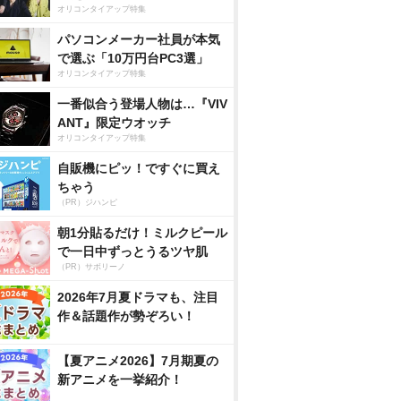
オリコンタイアップ特集
パソコンメーカー社員が本気
で選ぶ「10万円台PC3選」
オリコンタイアップ特集
一番似合う登場人物は…『VIV
ANT』限定ウオッチ
オリコンタイアップ特集
自販機にピッ！ですぐに買え
ちゃう
（PR）ジハンピ
朝1分貼るだけ！ミルクピール
で一日中ずっとうるツヤ肌
（PR）サボリーノ
2026年7月夏ドラマも、注目
作＆話題作が勢ぞろい！
【夏アニメ2026】7月期夏の
新アニメを一挙紹介！