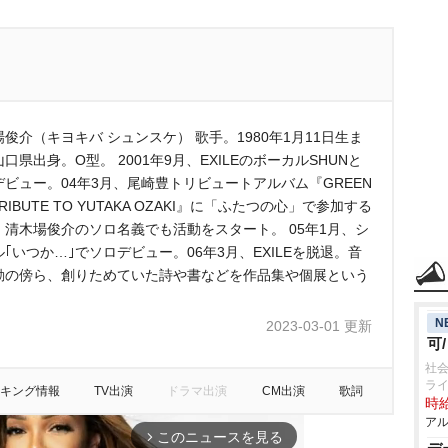
俊介（キヨキバ シュンスケ） 歌手。1980年1月11日生ま
口県出身。O型。 2001年9月、EXILEのボーカルSHUNと
デビュー。04年3月、尾崎豊トリビュートアルバム『GREEN
TRIBUTE TO YUTAKA OZAKI』に「ふたつの心」で参加する
、清木場俊介のソロ名義でも活動をスタート。 05年1月、シ
｢いつか…｣でソロデビュー。06年3月、EXILEを脱退。音
動の傍ら、創りためていた詩や書などを作品集や個展という
N
2023-03-01 更新
可
社会
ラ
キング情報
TV出演
ドラマ出演
CM出演
歌詞
時給
アル
このニュースを見る
arrow_forward_ios