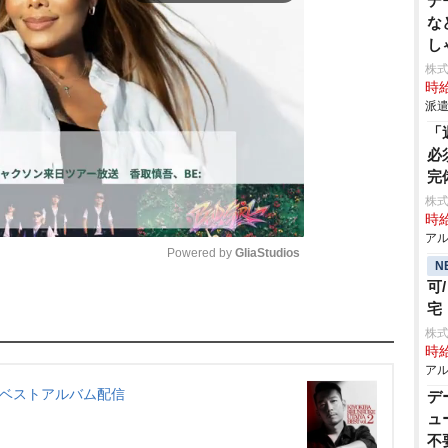
デ
な
し
株
時給
派遣
「
必
完
株式
時給
アル
Powered by 
GliaStudios
N
可
宅
M
株式
u
時給
t
アル
e
・ベストアルバム配信
デ
ュ
不