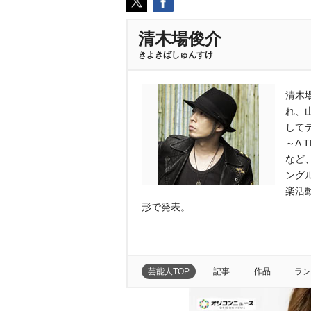
清木場俊介
きよきばしゅんすけ
清木場
れ、山
して
～A 
など
ングル
楽活
形で発表。
芸能人TOP
記事
作品
ラン