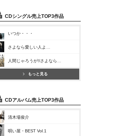
CDシングル売上TOP3作品
いつか・・・
さよなら愛しい人よ…
人間じゃろうが!/さよならの唄…。
もっと見る
CDアルバム売上TOP3作品
清木場俊介
唄い屋・BEST Vol.1