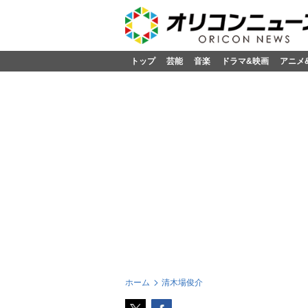
トップ
芸能
音楽
ドラマ&映画
アニメ
ホーム
清木場俊介