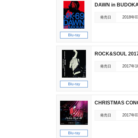
DAWN in BUDOK
発売日
2018年
Blu-ray
ROCK&SOUL 2017
発売日
2017年
Blu-ray
CHRISTMAS CONC
発売日
2017年
Blu-ray