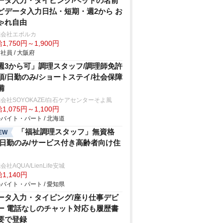
ータ入力・タイピング/ペットの名前
どデータ入力日払・短期・週2から お
ゃれ自由
式会社エボルカ
1,750円～1,900円
社員 / 大阪府
週3から可」調理スタッフ/調理師免許
須/日勤のみ/ショートステイ/社会保障
備
会社SOYOKAZE/白石ケアセンターそよ風
1,075円～1,100円
バイト・パート / 北海道
「福祉調理スタッフ」無資格
EW
/日勤のみ/サービス付き高齢者向け住
会社AQUA/LienLife安城
1,140円
バイト・パート / 愛知県
ータ入力・タイピング/座り仕事デビ
ー 電話なしのチャット対応も履歴書
要で登録