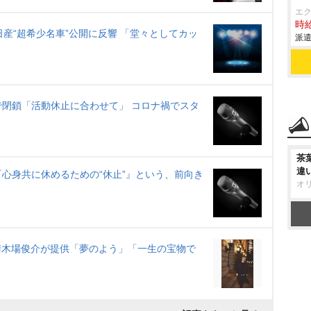
エ
時給
産“超希少名車”公開に反響 「堂々としてカッ
派遣
内で閉鎖「活動休止に合わせて」 コロナ禍でスタ
茶
違
心身共に休めるための“休止”』という、前向き
オ
SHI&清木場俊介が提供「夢のよう」「一生の宝物で