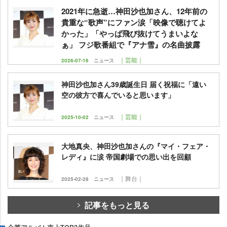
2021年に急逝…神田沙也加さん、12年前の
貴重な“歌声”にファン涙「映像で聴けてよ
かった」「やっぱ飛び抜けてうまいよな
ぁ」 フジ歌番組で『アナ雪』の名曲披露
｜芸能｜
2026-07-16
ニュース
神田沙也加さん39歳誕生日 届く祝福に「遠い
空の彼方で喜んでいると思います」
｜芸能｜
2025-10-02
ニュース
大地真央、神田沙也加さんの『マイ・フェア・
レディ』に涙 帝国劇場での思い出を回顧
｜舞台｜
2025-02-28
ニュース
記事をもっと見る