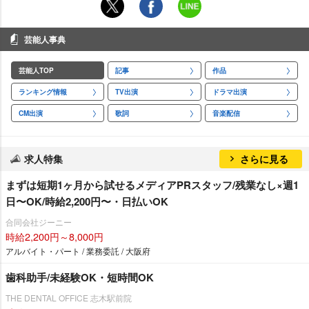
芸能人事典
芸能人TOP
記事
作品
ランキング情報
TV出演
ドラマ出演
CM出演
歌詞
音楽配信
求人特集
さらに見る
まずは短期1ヶ月から試せるメディアPRスタッフ/残業なし×週1
日〜OK/時給2,200円〜・日払いOK
合同会社ジーニー
時給2,200円～8,000円
アルバイト・パート / 業務委託 / 大阪府
歯科助手/未経験OK・短時間OK
THE DENTAL OFFICE 志木駅前院