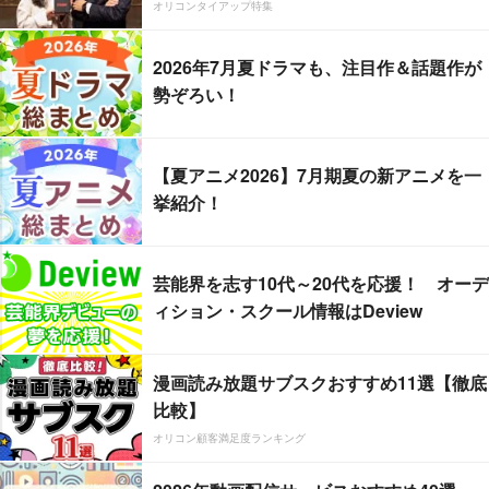
オリコンタイアップ特集
2026年7月夏ドラマも、注目作＆話題作が
勢ぞろい！
【夏アニメ2026】7月期夏の新アニメを一
挙紹介！
芸能界を志す10代～20代を応援！ オーデ
ィション・スクール情報はDeview
漫画読み放題サブスクおすすめ11選【徹底
比較】
オリコン顧客満足度ランキング