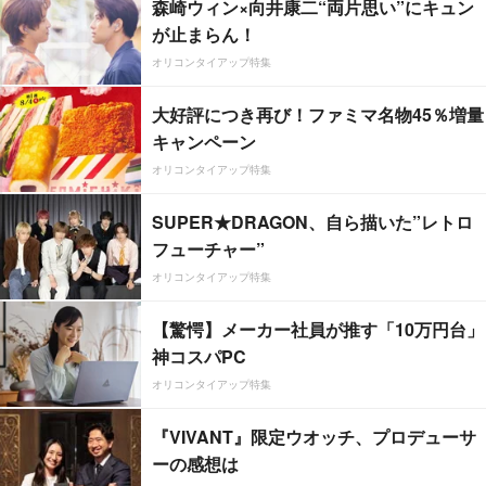
森崎ウィン×向井康二“両片思い”にキュン
が止まらん！
オリコンタイアップ特集
大好評につき再び！ファミマ名物45％増量
キャンペーン
オリコンタイアップ特集
SUPER★DRAGON、自ら描いた”レトロ
フューチャー”
オリコンタイアップ特集
【驚愕】メーカー社員が推す「10万円台」
神コスパPC
オリコンタイアップ特集
『VIVANT』限定ウオッチ、プロデューサ
ーの感想は