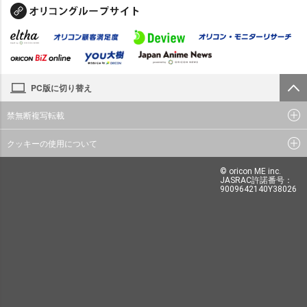
PC版に切り替え
禁無断複写転載
クッキーの使用について
© oricon ME inc.
JASRAC許諾番号：
9009642140Y38026