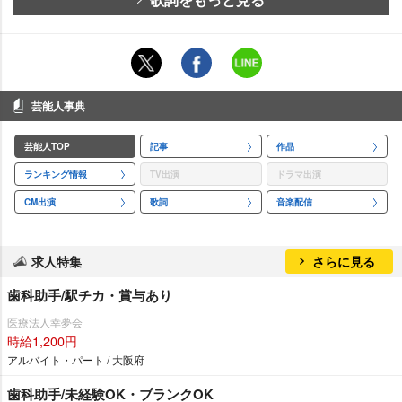
芸能人事典
芸能人TOP
記事
作品
ランキング情報
TV出演
ドラマ出演
CM出演
歌詞
音楽配信
求人特集
さらに見る
歯科助手/駅チカ・賞与あり
医療法人幸夢会
時給1,200円
アルバイト・パート / 大阪府
歯科助手/未経験OK・ブランクOK