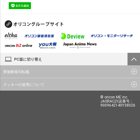
PC版に切り替え
禁無断複写転載
クッキーの使用について
© oricon ME inc.
JASRAC許諾番号：
9009642140Y38026