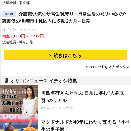
派遣社員 / 東京都
介護職/人気のサ高住/見守り・日常生活の補助中心で介
NEW
護度低め/川崎市中原区内に多数 2カ月～長期
株式会社ニッソーネット
時給1,600円～2,312円
派遣社員 / 神奈川県
続きはこちら
sponsored by 求人ボックス
オリコンニュース イチオシ特集
川島海荷さんと学ぶ 日常に潜む“人身取
引”のリアル
オリコンタイアップ特集
マクドナルドが40年にわたり支える「小学
生の甲子園」