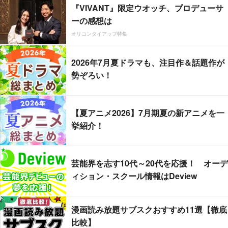
『VIVANT』限定ウオッチ、プロデューサ
ーの感想は
オリコンタイアップ特集
2026年7月夏ドラマも、注目作＆話題作が
勢ぞろい！
【夏アニメ2026】7月期夏の新アニメを一
挙紹介！
芸能界を志す10代～20代を応援！ オーデ
ィション・スクール情報はDeview
漫画読み放題サブスクおすすめ11選【徹底
比較】