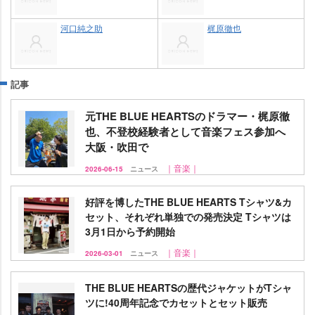
河口純之助
梶原徹也
記事
元THE BLUE HEARTSのドラマー・梶原徹
也、不登校経験者として音楽フェス参加へ
大阪・吹田で
｜音楽｜
2026-06-15
ニュース
好評を博したTHE BLUE HEARTS Tシャツ&カ
セット、それぞれ単独での発売決定 Tシャツは
3月1日から予約開始
｜音楽｜
2026-03-01
ニュース
THE BLUE HEARTSの歴代ジャケットがTシャ
ツに!40周年記念でカセットとセット販売