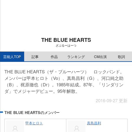
THE BLUE HEARTS
ざぶるーはーつ
芸能人TOP
記事
作品
ランキング
CM出演
歌詞
THE BLUE HEARTS（ザ・ブルーハーツ） ロックバンド。
メンバーは甲本ヒロト（Vo）、真島昌利（G）、河口純之助
（B）、梶原徹也（Dr）。1985年結成。87年、「リンダリン
ダ」でメジャーデビュー。95年解散。
2016-09-27 更新
THE BLUE HEARTSのメンバー
甲本ヒロト
真島昌利