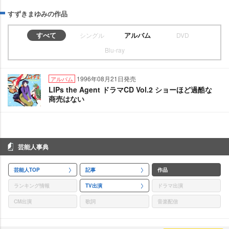
すずきまゆみの作品
すべて
アルバム
シングル
DVD
Blu-ray
1996年08月21日発売
アルバム
LIPs the Agent ドラマCD Vol.2 ショーほど過酷な
商売はない
芸能人事典
芸能人TOP
記事
作品
ランキング情報
TV出演
ドラマ出演
CM出演
歌詞
音楽配信