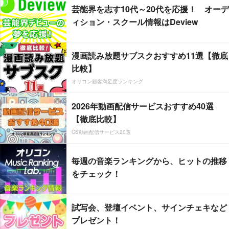
芸能界を志す10代～20代を応援！ オーデ
ィション・スクール情報はDeview
漫画読み放題サブスクおすすめ11選【徹底
比較】
オリコン顧客満足度ランキング
2026年動画配信サービスおすすめ40選
【徹底比較】
CS動画配信サービス20選
毎週の音楽ランキングから、ヒットの推移
をチェック！
試写会、登壇イベント、サインチェキなど
プレゼント！