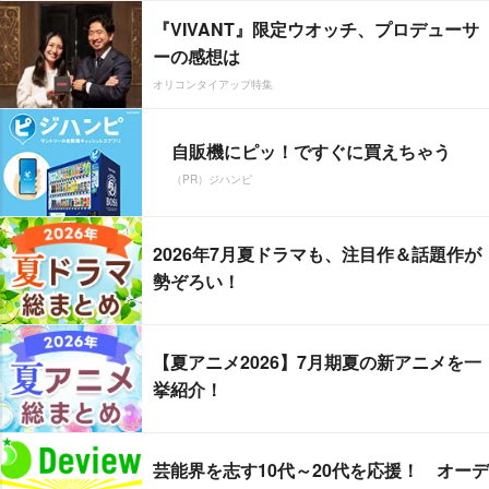
『VIVANT』限定ウオッチ、プロデューサ
ーの感想は
オリコンタイアップ特集
自販機にピッ！ですぐに買えちゃう
（PR）ジハンピ
2026年7月夏ドラマも、注目作＆話題作が
勢ぞろい！
【夏アニメ2026】7月期夏の新アニメを一
挙紹介！
芸能界を志す10代～20代を応援！ オーデ