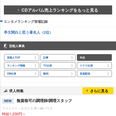
CDアルバム売上ランキングをもっと見る
エンタメランキング登場記録
亭主関白と思う著名人（2位）
芸能人事典
芸能人TOP
記事
作品
ランキング情報
TV出演
ドラマ出演
CM出演
歌詞
音楽配信
求人特集
さらに見る
無資格可の調理師/調理スタッフ
NEW
ファミリー・ホスピス 茅ヶ崎ハウス
時給1,230円～