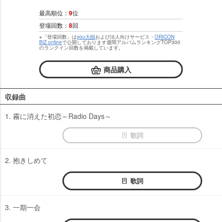
最高順位：
9
位
登場回数：
8
回
※「登場回数」は
you大樹
および法人向けサービス・
ORICON
BiZ online
で公開しております週間アルバムランキングTOP300
のランクイン回数を掲載しています。
商品購入
収録曲
1. 霧に消えた初恋～Radio Days～
歌詞
2. 抱きしめて
歌詞
3. 一期一会