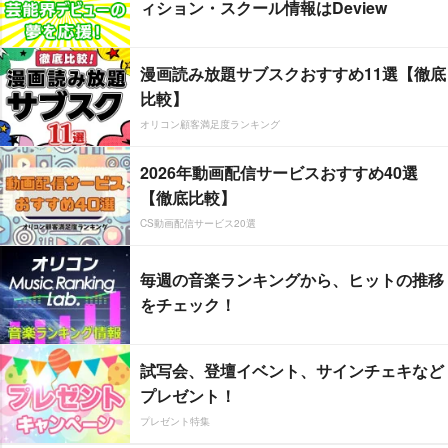
ィション・スクール情報はDeview
漫画読み放題サブスクおすすめ11選【徹底
比較】
オリコン顧客満足度ランキング
2026年動画配信サービスおすすめ40選
【徹底比較】
CS動画配信サービス20選
毎週の音楽ランキングから、ヒットの推移
をチェック！
試写会、登壇イベント、サインチェキなど
プレゼント！
プレゼント特集