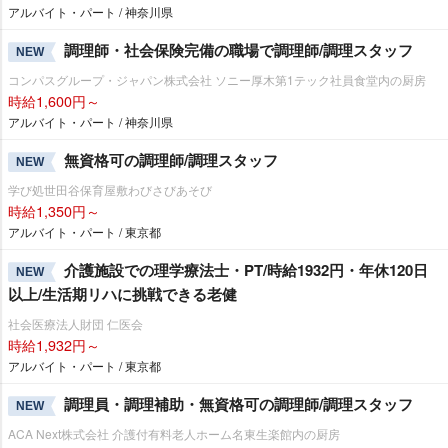
アルバイト・パート / 神奈川県
調理師・社会保険完備の職場で調理師/調理スタッフ
NEW
コンパスグループ・ジャパン株式会社 ソニー厚木第1テック社員食堂内の厨房
時給1,600円～
アルバイト・パート / 神奈川県
無資格可の調理師/調理スタッフ
NEW
学び処世田谷保育屋敷わびさびあそび
時給1,350円～
アルバイト・パート / 東京都
介護施設での理学療法士・PT/時給1932円・年休120日
NEW
以上/生活期リハに挑戦できる老健
社会医療法人財団 仁医会
時給1,932円～
アルバイト・パート / 東京都
調理員・調理補助・無資格可の調理師/調理スタッフ
NEW
ACA Next株式会社 介護付有料老人ホーム名東生楽館内の厨房