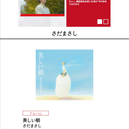
さだまさし
M
u
t
e
アルバム
美しい朝
さだまさし