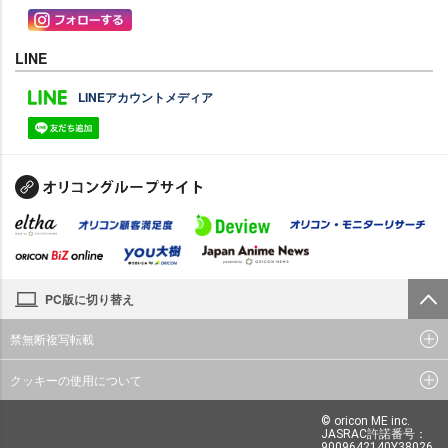
LINE
LINEアカウントメディア
PC版に切り替え
禁無断複写転載
クッキーの使用について
© oricon ME inc.
JASRAC許諾番号：
9009642140Y38026