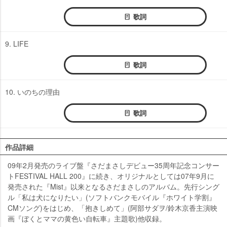
歌詞
9. LIFE
歌詞
10. いのちの理由
歌詞
作品詳細
09年2月発売のライブ盤『さだまさしデビュー35周年記念コンサー
トFESTIVAL HALL 200』に続き、オリジナルとしては07年9月に
発売された『Mist』以来となるさだまさしのアルバム。先行シング
ル「私は犬になりたい」(ソフトバンクモバイル『ホワイト学割』
CMソング)をはじめ、「抱きしめて」(阿部サダヲ/鈴木京香主演映
画『ぼくとママの黄色い自転車』主題歌)他収録。