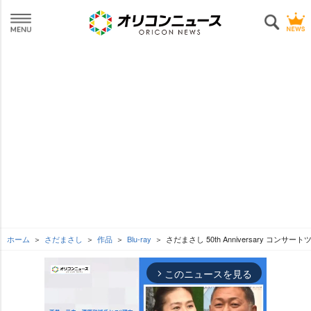
ホーム
さだまさし
作品
Blu-ray
さだまさし 50th Anniversary コン
このニュースを見る
arrow_forward_ios