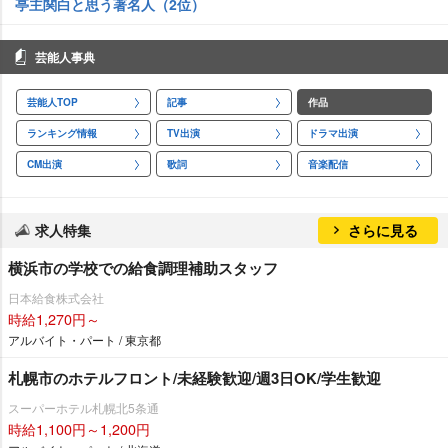
亭主関白と思う著名人（2位）
芸能人事典
芸能人TOP
記事
作品
ランキング情報
TV出演
ドラマ出演
CM出演
歌詞
音楽配信
求人特集
さらに見る
横浜市の学校での給食調理補助スタッフ
日本給食株式会社
時給1,270円～
アルバイト・パート / 東京都
札幌市のホテルフロント/未経験歓迎/週3日OK/学生歓迎
スーパーホテル札幌北5条通
時給1,100円～1,200円