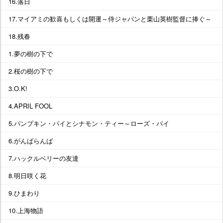
16.落日
17.マイアミの歓喜もしくは開運～侍ジャパンと栗山英樹監督に捧ぐ～
18.残春
1.夢の樹の下で
2.桜の樹の下で
3.O.K!
4.APRIL FOOL
5.パンプキン・パイとシナモン・ティー～ローズ・パイ
6.がんばらんば
7.ハックルベリーの友達
8.明日咲く花
9.ひまわり
10.上海物語