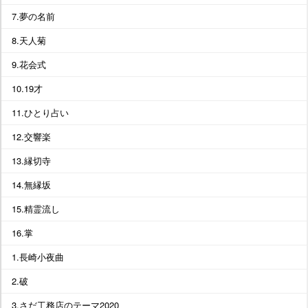
7.夢の名前
8.天人菊
9.花会式
10.19才
11.ひとり占い
12.交響楽
13.縁切寺
14.無縁坂
15.精霊流し
16.掌
1.長崎小夜曲
2.破
3.さだ工務店のテーマ2020