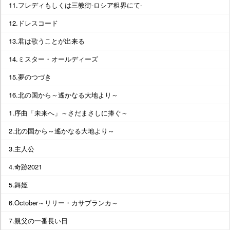
11.フレディもしくは三教街-ロシア租界にて-
12.ドレスコード
13.君は歌うことが出来る
14.ミスター・オールディーズ
15.夢のつづき
16.北の国から～遙かなる大地より～
1.序曲「未来へ」～さだまさしに捧ぐ～
2.北の国から～遙かなる大地より～
3.主人公
4.奇跡2021
5.舞姫
6.October～リリー・カサブランカ～
7.親父の一番長い日