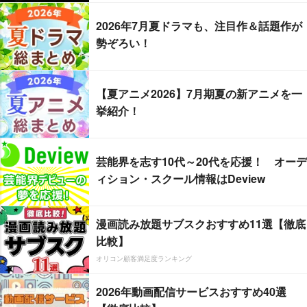
2026年7月夏ドラマも、注目作＆話題作が
勢ぞろい！
【夏アニメ2026】7月期夏の新アニメを一
挙紹介！
芸能界を志す10代～20代を応援！ オーデ
ィション・スクール情報はDeview
漫画読み放題サブスクおすすめ11選【徹底
比較】
オリコン顧客満足度ランキング
2026年動画配信サービスおすすめ40選