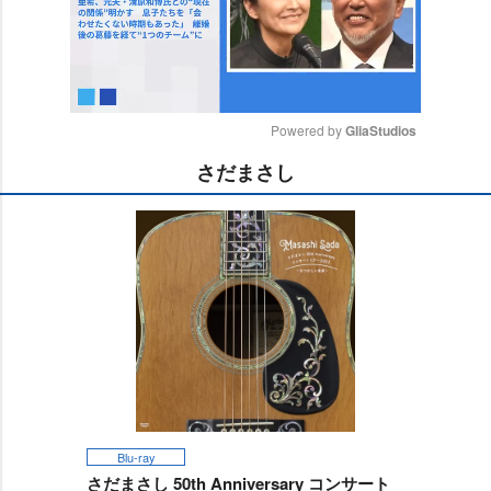
Powered by 
GliaStudios
さだまさし
M
u
t
e
Blu-ray
さだまさし 50th Anniversary コンサート