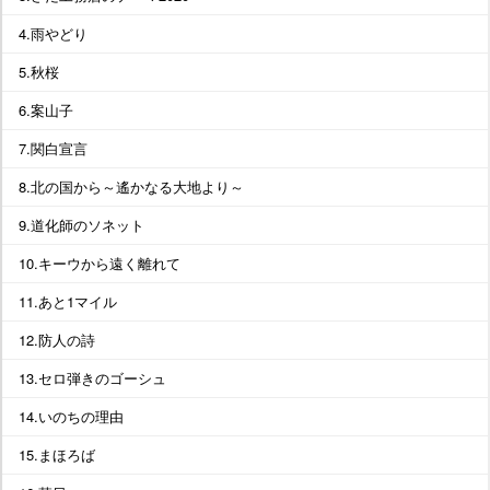
4.雨やどり
5.秋桜
6.案山子
7.関白宣言
8.北の国から～遙かなる大地より～
9.道化師のソネット
10.キーウから遠く離れて
11.あと1マイル
12.防人の詩
13.セロ弾きのゴーシュ
14.いのちの理由
15.まほろば