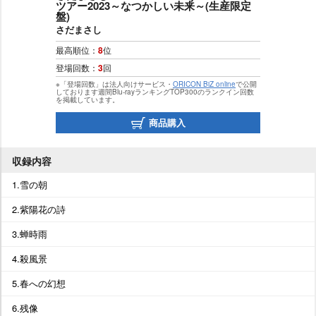
ツアー2023～なつかしい未来～(生産限定
盤)
さだまさし
最高順位：
8
位
登場回数：
3
回
※「登場回数」は法人向けサービス・
ORICON BiZ online
で公開
しております週間Blu-rayランキングTOP300のランクイン回数
を掲載しています。
商品購入
収録内容
1.雪の朝
2.紫陽花の詩
3.蝉時雨
4.殺風景
5.春への幻想
6.残像