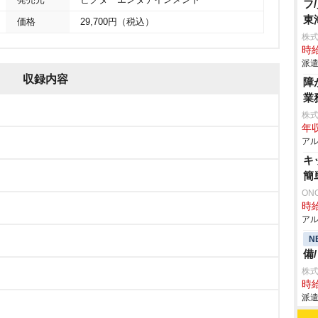
発売元
ビクターエンタテインメント
フ
東
価格
29,700円（税込）
株
時給
派遣
収録内容
障
業
株
年収
アル
キ
簡
ON
時給
アル
N
備
株
時給
派遣