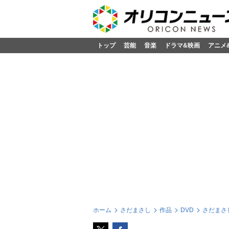
トップ
芸能
音楽
ドラマ&映画
アニメ
ホーム
さだまさし
作品
DVD
さだまさし