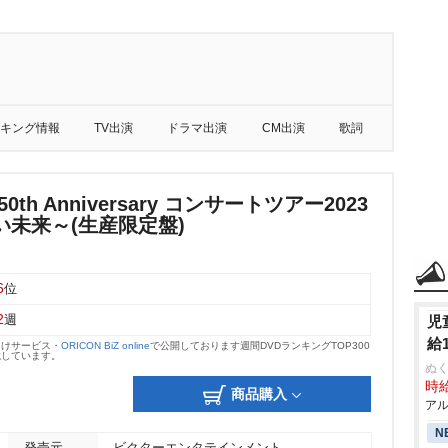
キング情報
TV出演
ドラマ出演
CM出演
歌詞
0th Anniversary コンサートツアー2023
い未来～(生産限定盤)
6
位
2
週
児
給
向けサービス・
ORICON BiZ online
で公開しております週間DVDランキングTOP300
載しています。
ぬく
時給
商品購入
アル
N