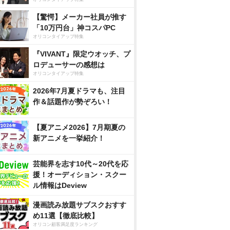
【驚愕】メーカー社員が推す
「10万円台」神コスパPC
オリコンタイアップ特集
『VIVANT』限定ウオッチ、プ
ロデューサーの感想は
オリコンタイアップ特集
2026年7月夏ドラマも、注目
作＆話題作が勢ぞろい！
【夏アニメ2026】7月期夏の
新アニメを一挙紹介！
芸能界を志す10代～20代を応
援！オーディション・スクー
ル情報はDeview
漫画読み放題サブスクおすす
め11選【徹底比較】
オリコン顧客満足度ランキング