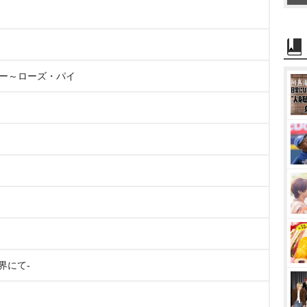
ィー～ローズ・パイ
界にて-