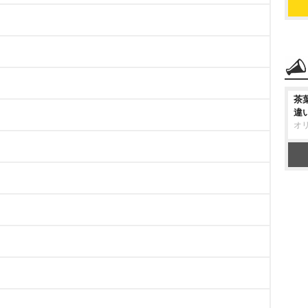
茶
違
オ