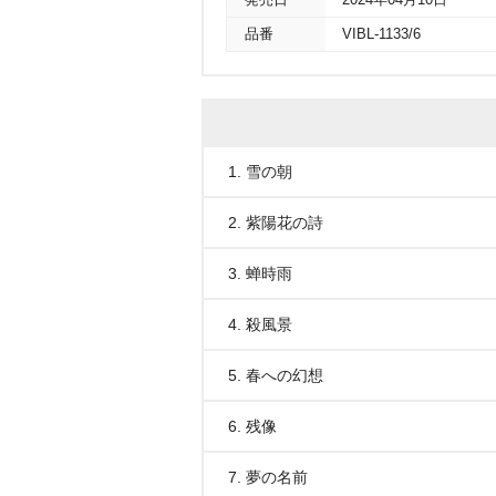
発売日
2024年04月10日
品番
VIBL-1133/6
1. 雪の朝
2. 紫陽花の詩
3. 蝉時雨
4. 殺風景
5. 春への幻想
6. 残像
7. 夢の名前