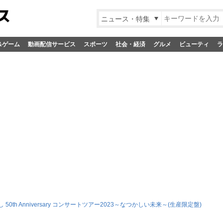
ニュース・特集
&ゲーム
動画配信サービス
スポーツ
社会・経済
グルメ
ビューティ
ラ
 50th Anniversary コンサートツアー2023～なつかしい未来～(生産限定盤)