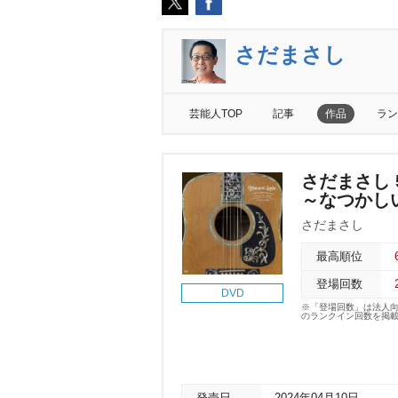
さだまさし
芸能人TOP
記事
作品
ラン
さだまさし 5
～なつかし
さだまさし
最高順位
登場回数
DVD
※「登場回数」は法人
のランクイン回数を掲