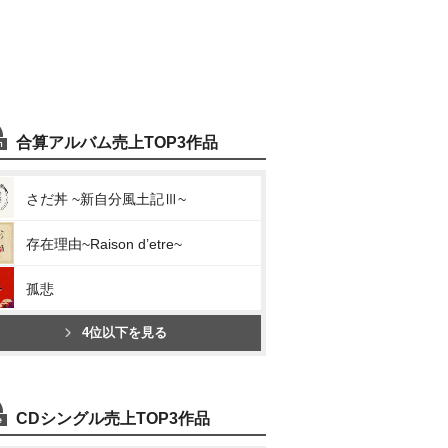
合算アルバム売上TOP3作品
さだ丼 ~新自分風土記Ⅲ~
存在理由~Raison d’etre~
孤悲
4位以下を見る
CDシングル売上TOP3作品