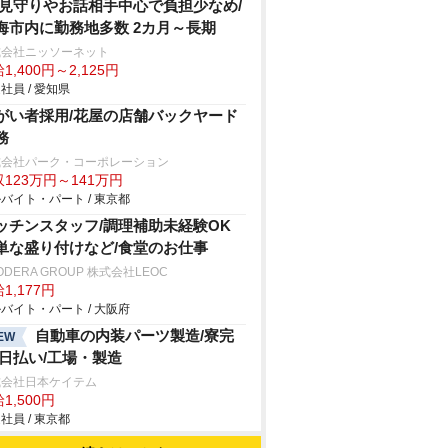
/見守りやお話相手中心で負担少なめ/
海市内に勤務地多数 2カ月～長期
式会社ニッソーネット
1,400円～2,125円
社員 / 愛知県
がい者採用/花屋の店舗バックヤード
務
式会社パーク・コーポレーション
123万円～141万円
バイト・パート / 東京都
ッチンスタッフ/調理補助未経験OK
単な盛り付けなど/食堂のお仕事
ODERA GROUP 株式会社LEOC
1,177円
バイト・パート / 大阪府
自動車の内装パーツ製造/寮完
EW
/日払い/工場・製造
式会社日本ケイテム
1,500円
社員 / 東京都