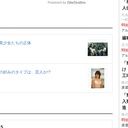
「
Powered by 
GliaStudios
人
社会
M
ー
時給
u
アル
t
歯
e
美少女たちの正体
石
時給
アル
「
け
リの好みのタイプは…芸人か!?
工
株
派遣
「
入
造
株
時給
派遣
.5