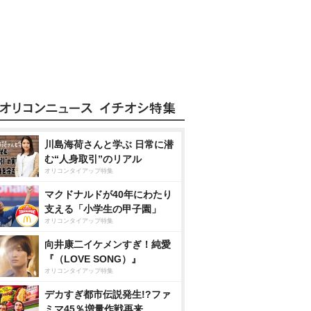
川島海荷さんと学ぶ 日常に潜
む“人身取引”のリアル
オリコンタイアップ特集
マクドナルドが40年にわたり
支える「小学生の甲子園」
オリコンタイアップ特集
向井康二イケメンすぎ！純愛
『（LOVE SONG）』
オリコンタイアップ特集
デカすぎ都市伝説発生!?ファ
ミマ45％増量作戦再来