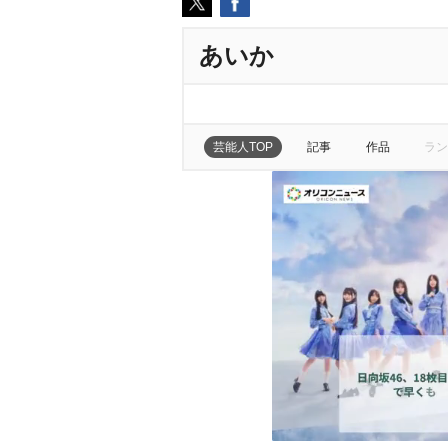
あいか
芸能人TOP
記事
作品
ラン