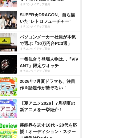
オリコンタイアップ特集
SUPER★DRAGON、自ら描
いた”レトロフューチャー”
オリコンタイアップ特集
パソコンメーカー社員が本気
で選ぶ「10万円台PC3選」
オリコンタイアップ特集
一番似合う登場人物は…『VIV
ANT』限定ウオッチ
オリコンタイアップ特集
2026年7月夏ドラマも、注目
作＆話題作が勢ぞろい！
【夏アニメ2026】7月期夏の
新アニメを一挙紹介！
芸能界を志す10代～20代を応
援！オーディション・スクー