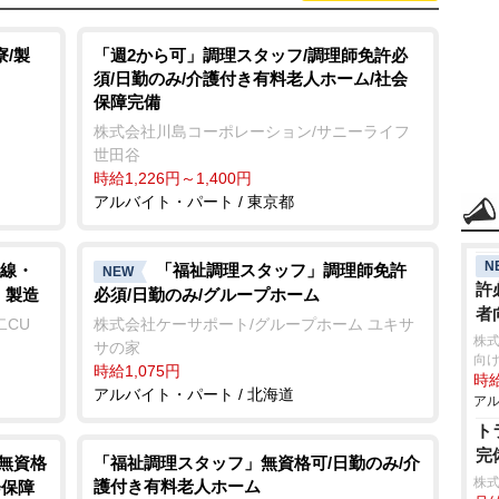
/製
「週2から可」調理スタッフ/調理師免許必
須/日勤のみ/介護付き有料老人ホーム/社会
保障完備
株式会社川島コーポレーション/サニーライフ
世田谷
時給1,226円～1,400円
アルバイト・パート / 東京都
N
線・
「福祉調理スタッフ」調理師免許
NEW
許
・製造
必須/日勤のみ/グループホーム
者
二CU
株式会社ケーサポート/グループホーム ユキサ
株
サの家
向け
時給1,075円
時給
アルバイト・パート / 北海道
アル
ト
完
/無資格
「福祉調理スタッフ」無資格可/日勤のみ/介
株
護付き有料老人ホーム
会保障