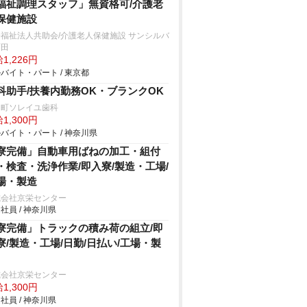
福祉調理スタッフ」無資格可/介護老
保健施設
福祉法人共助会/介護老人保健施設 サンシルバ
町田
1,226円
バイト・パート / 東京都
科助手/扶養内勤務OK・ブランクOK
川町ソレイユ歯科
1,300円
バイト・パート / 神奈川県
寮完備」自動車用ばねの加工・組付
・検査・洗浄作業/即入寮/製造・工場/
場・製造
式会社京栄センター
社員 / 神奈川県
寮完備」トラックの積み荷の組立/即
寮/製造・工場/日勤/日払い/工場・製
式会社京栄センター
1,300円
社員 / 神奈川県