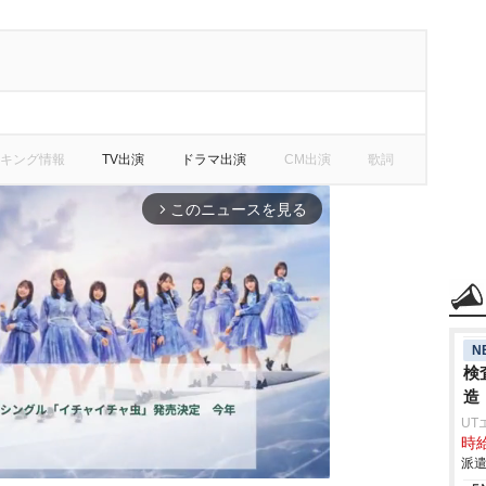
キング情報
TV出演
ドラマ出演
CM出演
歌詞
このニュースを見る
arrow_forward_ios
N
検
造
UT
時給
派遣