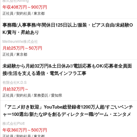
株式会社Aiming
年収408万円～900万円
正社員 / 契約社員 / 東京都
事務職/人事事務/年間休日125日以上/服装・ピアス自由/未経験O
K/賞与・昇給あり
MeilleureVie株式会社
月給25万円～50万円
正社員 / 東京都
未経験から月給32万円&土日休み!/電話応募もOK/応募者全員面
接/生活を支える通信・電気インフラ工事
有限会社K.D.S
月給32万円～
正社員 / 契約社員 / 業務委託 / 愛知県
「アニメ好き歓迎」YouTube総登録者1200万人超/すごいベンチ
ャー100選出/新たなIPを創るディレクター職/ゲーム・エンタメ
株式会社Plott
年収360万円～500万円
正社員 / 契約社員 / 東京都