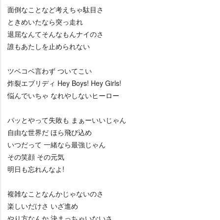
面倒なことなど考えちゃ駄目さ
ときめいたなら突っ走れ
退屈なんてそんなもんナイのさ
誰もあたしを止められない
ツベコベ言わず ついてこい
炸裂エブリディ Hey Boys! Hey Girls!
悩んでいちゃ なれやしないヒーロー
パッとやって失敗も まぁーいいじゃん
自由な世界だ ほら飛び込め
いつだって 一緒なら最強じゃん
その笑顔 その元気
明日も忘れんなよ!
複雑なことなんかじゃないのさ
楽しいだけさ いざ進め
り方なんか 決まっちゃいないさ