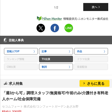
1/2
次へ
情報提供元:ニホンモニター株式会社
芸能人事典
芸能人TOP
記事
作品
ランキング情報
TV出演
ドラマ出演
CM出演
歌詞
音楽配信
求人特集
さらに見る
「週3から可」調理スタッフ/無資格可/午前のみ/介護付き有料老
人ホーム/社会保障完備
セコムフォート 株式会社/コンフォートガーデンあざみ野
時給1,230円