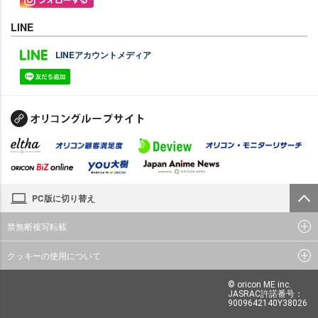
LINE
LINEアカウントメディア
PC版に切り替え
禁無断複写転載
クッキーの使用について
© oricon ME inc.
JASRAC許諾番号：
9009642140Y38026