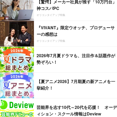
【驚愕】メーカー社員が推す「10万円台」
神コスパPC
オリコンタイアップ特集
『VIVANT』限定ウオッチ、プロデューサ
ーの感想は
オリコンタイアップ特集
2026年7月夏ドラマも、注目作＆話題作が
勢ぞろい！
【夏アニメ2026】7月期夏の新アニメを一
挙紹介！
芸能界を志す10代～20代を応援！ オーデ
ィション・スクール情報はDeview