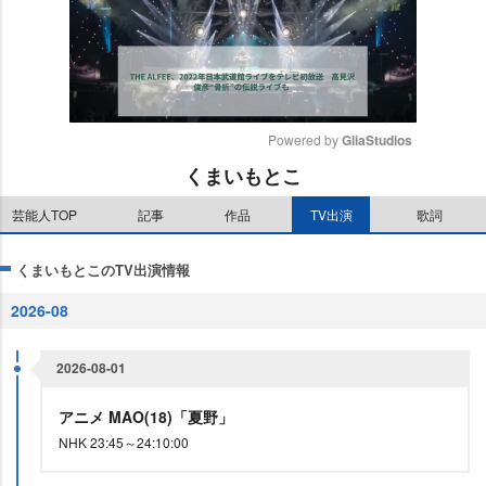
Powered by 
GliaStudios
くまいもとこ
M
u
芸能人TOP
記事
作品
TV出演
歌詞
t
e
くまいもとこのTV出演情報
2026-08
2026-08-01
アニメ MAO(18)「夏野」
NHK 23:45～24:10:00