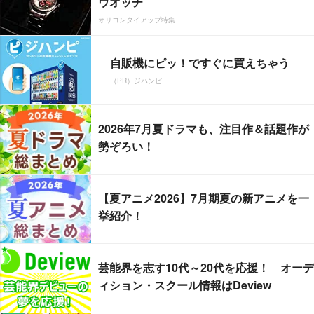
ウオッチ
オリコンタイアップ特集
自販機にピッ！ですぐに買えちゃう
（PR）ジハンピ
2026年7月夏ドラマも、注目作＆話題作が
勢ぞろい！
【夏アニメ2026】7月期夏の新アニメを一
挙紹介！
芸能界を志す10代～20代を応援！ オーデ
ィション・スクール情報はDeview