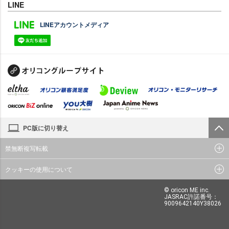
LINE
LINEアカウントメディア
PC版に切り替え
禁無断複写転載
クッキーの使用について
© oricon ME inc.
JASRAC許諾番号：
9009642140Y38026