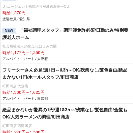
UTエージェント株式会社AGT東海第一CU
時給1,270円
派遣社員 / 愛知県
「福祉調理スタッフ」調理師免許必須/日勤のみ/特別養
NEW
護老人ホーム
社会福祉法人起生会/ほほえみの園
時給1,177円～1,250円
アルバイト・パート / 大阪府
フリーターさん必見!週1日～&3h～OK/残業なし/髪色自由/絶品
まかない1円/ホールスタッフ/町田商店
町田商店 大森店
時給1,300円～1,625円
アルバイト・パート / 東京都
絶品まかないが驚異の1円/週1&3h～/残業なし/髪色自由!金髪も
OK/人気ラーメンの調理/町田商店
町田商店 西淀川店
時給1,270円～1,588円