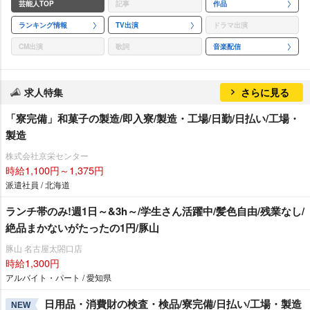
芸能人TOP
記事
作品
ランキング情報
TV出演
ドラマ出演
CM出演
歌詞
音楽配信
求人特集
さらに見る
「寮完備」和菓子の製造/即入寮/製造・工場/日勤/日払い/工場・
製造
株式会社京栄センター
時給1,100円～1,375円
派遣社員 / 北海道
ランチ帯のみ!週1日～&3h～/学生さん活躍中/髪色自由/残業なし/
絶品まかないがたったの1円/豚山
豚山 名古屋太閤口店
時給1,300円
アルバイト・パート / 愛知県
日用品・消費財の検査・検品/寮完備/日払い/工場・製造
NEW