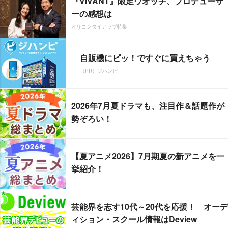
『VIVANT』限定ウオッチ、プロデューサ
ーの感想は
オリコンタイアップ特集
自販機にピッ！ですぐに買えちゃう
（PR）ジハンピ
2026年7月夏ドラマも、注目作＆話題作が
勢ぞろい！
【夏アニメ2026】7月期夏の新アニメを一
挙紹介！
芸能界を志す10代～20代を応援！ オーデ
ィション・スクール情報はDeview