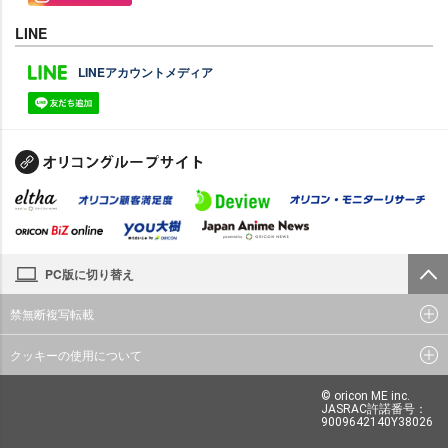
LINE
LINEアカウントメディア
PC版に切り替え
禁無断複写転載
クッキーの使用について
© oricon ME inc.
JASRAC許諾番号：
9009642140Y38026