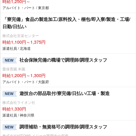
時給1,250円～
アルバイト・パート / 東京都
「寮完備」食品の製造加工/原料投入・梱包/即入寮/製造・工場/
日勤/日払い
株式会社京栄センター
時給1,100円～1,375円
派遣社員 / 北海道
社会保険完備の職場で調理師/調理スタッフ
NEW
愛保育園 本園
時給1,200円～1,300円
アルバイト・パート / 大阪府
遊技台の部品取付/寮完備/日払い/工場・製造
NEW
株式会社ライオン社
時給1,330円
派遣社員 / 神奈川県
調理補助・無資格可の調理師/調理スタッフ
NEW
株式会社HITOWA イリーゼ西岡内の厨房