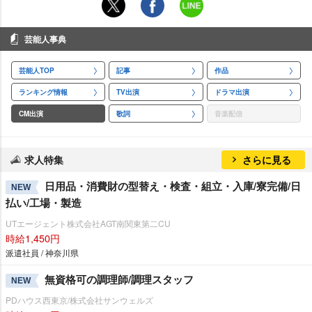
芸能人事典
芸能人TOP
記事
作品
ランキング情報
TV出演
ドラマ出演
CM出演
歌詞
音楽配信
求人特集
さらに見る
日用品・消費財の型替え・検査・組立・入庫/寮完備/日
NEW
払い/工場・製造
UTエージェント株式会社AGT南関東第二CU
時給1,450円
派遣社員 / 神奈川県
無資格可の調理師/調理スタッフ
NEW
PDハウス西東京/株式会社サンウェルズ