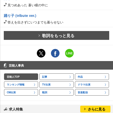
見つめあった 蒼い瞳の中に
踊り子 (tribute ver.)
答えを出さずにいつまでも暮らせない
歌詞をもっと見る
芸能人事典
芸能人TOP
記事
作品
ランキング情報
TV出演
ドラマ出演
CM出演
歌詞
音楽配信
求人特集
さらに見る