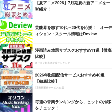
【夏アニメ2026】7月期夏の新アニメを一
挙紹介！
芸能界を志す10代～20代を応援！ オーデ
ィション・スクール情報はDeview
漫画読み放題サブスクおすすめ11選【徹底
比較】
オリコン顧客満足度ランキング
2026年動画配信サービスおすすめ40選
【徹底比較】
CS動画配信サービス20選
毎週の音楽ランキングから、ヒットの推移
をチェック！