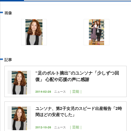
画像
記事
“足のボルト摘出”のユンソナ「少しずつ回
復」 心配や応援の声に感謝
｜芸能｜
2014-02-28
ニュース
ユンソナ、第2子女児のスピード出産報告「2時
間ほどの安産でした」
｜芸能｜
2012-10-26
ニュース