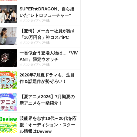
SUPER★DRAGON、自ら描
いた”レトロフューチャー”
オリコンタイアップ特集
【驚愕】メーカー社員が推す
「10万円台」神コスパPC
オリコンタイアップ特集
一番似合う登場人物は…『VIV
ANT』限定ウオッチ
オリコンタイアップ特集
2026年7月夏ドラマも、注目
作＆話題作が勢ぞろい！
【夏アニメ2026】7月期夏の
新アニメを一挙紹介！
芸能界を志す10代～20代を応
援！オーディション・スクー
ル情報はDeview