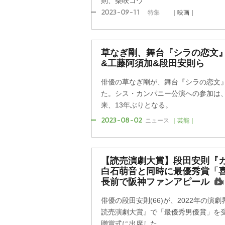
則、柴咲コウ
2023-09-11
特集
｜映画｜
草なぎ剛、舞台『シラの恋文』
&工藤阿須加&段田安則ら
俳優の草なぎ剛が、舞台『シラの恋文
た。シス・カンパニー公演への参加は、
来、13年ぶりとなる。
2023-08-02
ニュース
｜芸能｜
【読売演劇大賞】段田安則『
白石萌音と同時に最優秀賞「喜
長前で阪神ファンアピール
俳優の段田安則(66)が、2022年の演
読売演劇大賞』で「最優秀男優賞」を受
贈賞式に出席した。