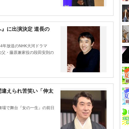
』に出演決定 道長の
4年放送のNHK大河ドラマ
の父・藤原兼家役の段田安則の
間違えられ苦笑い「伸太
舞場で舞台『女の一生』の前日