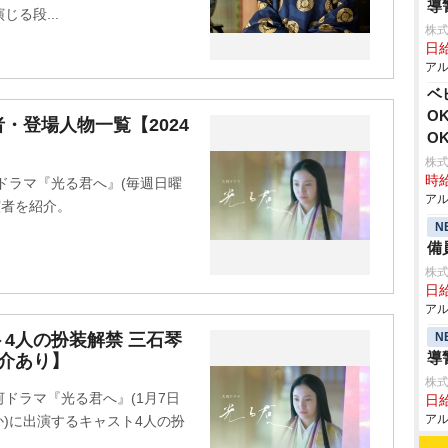
導
る段...
株式
日給
アル
ベ
O
・登場人物一覧【2024
O
株式
時給
ドラマ『光る君へ』(毎週日曜
アル
出演者を紹介。
N
備
株式
日給
アル
N
4人の扮装解禁 三石琴
導
介あり】
株式
ドラマ『光る君へ』(1月7日
日給
アル
ほか)に出演するキャスト4人の扮