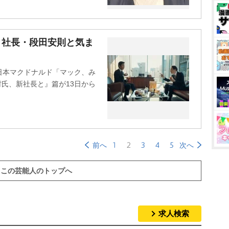
? 社長・段田安則と気ま
日本マクドナルド「マック、み
村氏、新社長と』篇が13日から
1
2
3
4
5
前へ
次へ
この芸能人のトップへ
求人検索