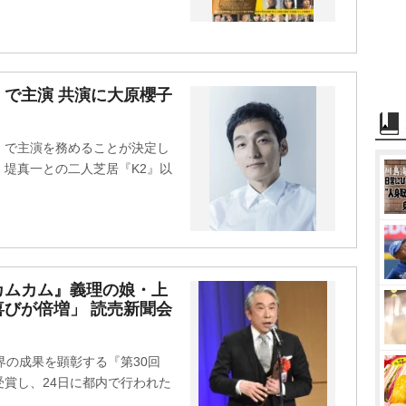
で主演 共演に大原櫻子
』で主演を務めることが決定し
堤真一との二人芝居『K2』以
カムカム』義理の娘・上
びが倍増」 読売新聞会
劇界の成果を顕彰する『第30回
賞し、24日に都内で行われた