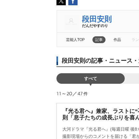
段田安則
だんだやすのり
芸能人TOP
記事
作品
ラン
段田安則の記事・ニュース・
すべて
11～20／47
件
『光る君へ』兼家、ラストに“
則「息子たちの成長ぶりを喜
大河ドラマ『光る君へ』(毎週日曜 後8:
撮影現場からのコメントを届ける「君