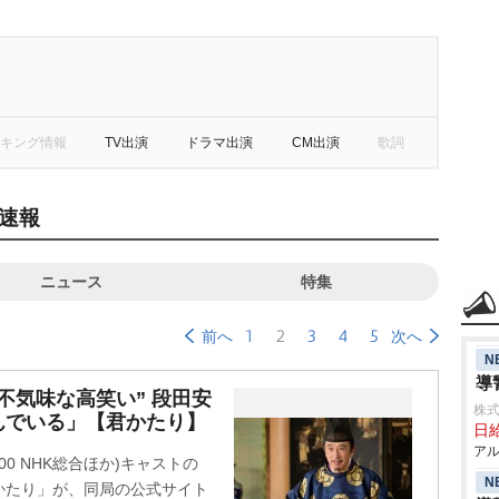
キング情報
TV出演
ドラマ出演
CM出演
歌詞
速報
ニュース
特集
1
2
3
4
5
前へ
次へ
N
導
不気味な高笑い” 段田安
株式
んでいる」【君かたり】
日給
アル
00 NHK総合ほか)キャストの
N
かたり」が、同局の公式サイト