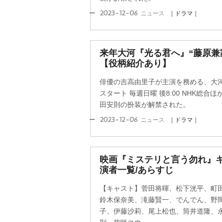
2023-12-06
ニュース
｜ドラマ｜
来年大河『光る君へ』“藤原兼
【役柄紹介あり】
俳優の吉高由里子が主演を務める、大河
スタート 毎週日曜 後8:00 NHK総
田安則の扮装が解禁された。
2023-12-06
ニュース
｜ドラマ｜
映画『ミステリと言う勿れ』
演者一覧/あらすじ
【キャスト】菅田将暉、松下洸平、町
鈴木保奈美、滝藤賢一、でんでん、野
子、伊藤沙莉、尾上松也、筒井道隆、