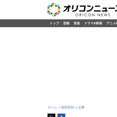
トップ
芸能
音楽
ドラマ&映画
アニメ
ホーム
段田安則
記事