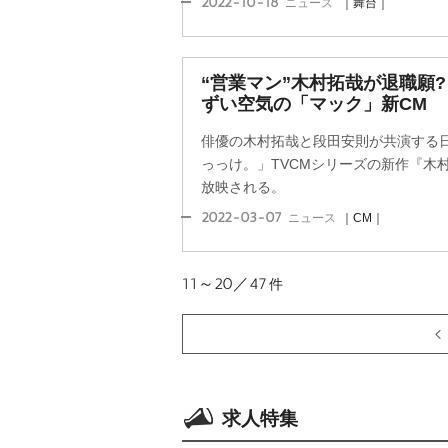
2022-10-18
ニュース
｜舞台｜
“営業マン”木村拓哉が退職願
ずい空気の「マック」新CM
俳優の木村拓哉と段田安則が共演する
っっけ。」TVCMシリーズの新作『木
放映される。
2022-03-07
ニュース
｜CM｜
11～20／47
件
求人特集