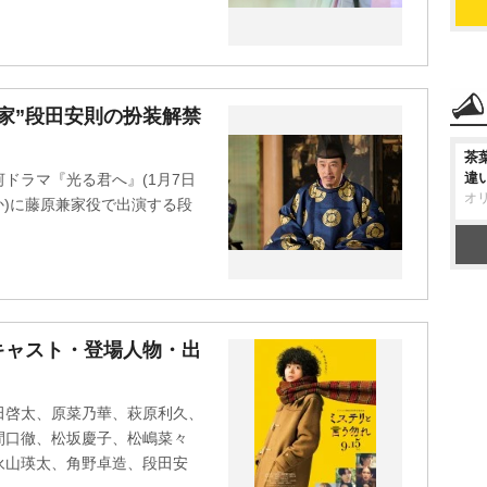
家”段田安則の扮装解禁
茶
違
ドラマ『光る君へ』(1月7日
オ
合ほか)に藤原兼家役で出演する段
キャスト・登場人物・出
田啓太、原菜乃華、萩原利久、
間口徹、松坂慶子、松嶋菜々
永山瑛太、角野卓造、段田安