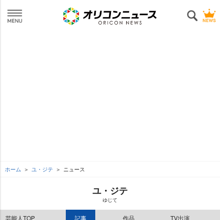
ホーム
ユ・ジテ
ニュース
ユ・ジテ
ゆじて
芸能人TOP
記事
作品
TV出演