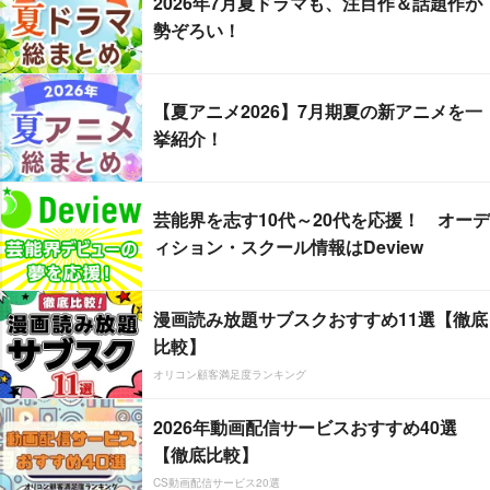
2026年7月夏ドラマも、注目作＆話題作が
勢ぞろい！
【夏アニメ2026】7月期夏の新アニメを一
挙紹介！
芸能界を志す10代～20代を応援！ オーデ
ィション・スクール情報はDeview
漫画読み放題サブスクおすすめ11選【徹底
比較】
オリコン顧客満足度ランキング
2026年動画配信サービスおすすめ40選
【徹底比較】
CS動画配信サービス20選