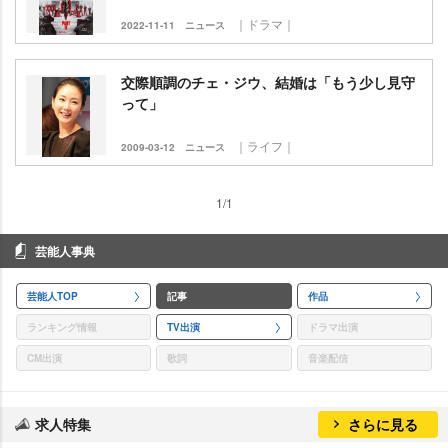
｜ドラマ｜
2022-11-11
ニュース
交際順調のチェ・ジウ、結婚は「もう少し見守
って」
｜ライフ｜
2009-03-12
ニュース
1/1
芸能人事典
芸能人TOP
記事
作品
ランキング情報
TV出演
ドラマ出演
CM出演
歌詞
音楽配信
求人特集
さらに見る