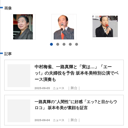
画像
記事
中村梅雀、一路真輝と「実は…」「エー
ッ!」の夫婦役を予告 坂本冬美特別公演でベ
ース演奏も
｜舞台｜
2025-09-05
ニュース
一路真輝の“人間性”に好感「エッ?と目からウ
ロコ」 坂本冬美が素顔を証言
｜舞台｜
2025-09-04
ニュース