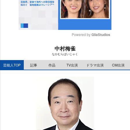
Powered by 
GliaStudios
M
中村梅雀
u
なかむらばいじゃく
t
e
芸能人TOP
記事
作品
TV出演
ドラマ出演
CM出演