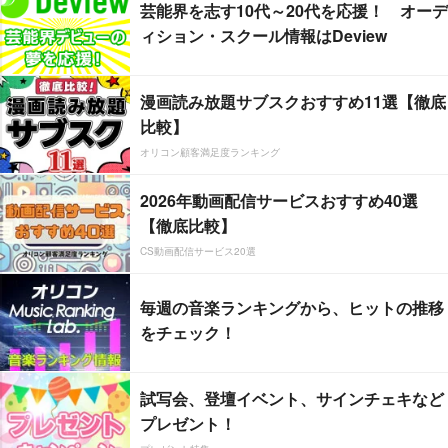
芸能界を志す10代～20代を応援！ オーデ
ィション・スクール情報はDeview
漫画読み放題サブスクおすすめ11選【徹底
比較】
オリコン顧客満足度ランキング
2026年動画配信サービスおすすめ40選
【徹底比較】
CS動画配信サービス20選
毎週の音楽ランキングから、ヒットの推移
をチェック！
試写会、登壇イベント、サインチェキなど
プレゼント！