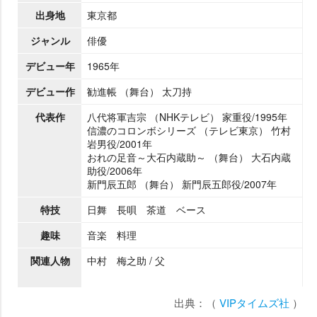
出身地
東京都
ジャンル
俳優
デビュー年
1965年
デビュー作
勧進帳 （舞台） 太刀持
代表作
八代将軍吉宗 （NHKテレビ） 家重役/1995年
信濃のコロンボシリーズ （テレビ東京） 竹村
男役/2001年
おれの足音～大石内蔵助～ （舞台） 大石内蔵
助役/2006年
新門辰五郎 （舞台） 新門辰五郎役/2007年
特技
日舞 長唄 茶道 ベース
趣味
音楽 料理
関連人物
中村 梅之助 / 父
出典：（
VIPタイムズ社
）