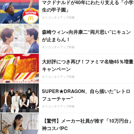
マクドナルドが40年にわたり支える「小学
生の甲子園」
オリコンタイアップ特集
森崎ウィン×向井康二“両片思い”にキュン
が止まらん！
オリコンタイアップ特集
大好評につき再び！ファミマ名物45％増量
キャンペーン
オリコンタイアップ特集
SUPER★DRAGON、自ら描いた”レトロ
フューチャー”
オリコンタイアップ特集
【驚愕】メーカー社員が推す「10万円台」
神コスパPC