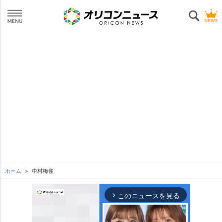
ホーム
中村梅雀
このニュースを見る
arrow_forward_ios