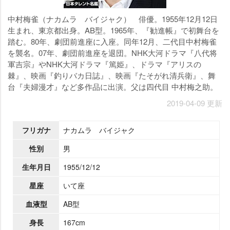
中村梅雀（ナカムラ バイジャク） 俳優。1955年12月12日
生まれ、東京都出身。AB型。1965年、『勧進帳』で初舞台を
踏む。80年、劇団前進座に入座。同年12月、二代目中村梅雀
を襲名。07年、劇団前進座を退団。NHK大河ドラマ『八代将
軍吉宗』やNHK大河ドラマ『篤姫』、ドラマ『アリスの
棘』、映画『釣りバカ日誌』、映画『たそがれ清兵衛』、舞
台『夫婦漫才』など多作品に出演。父は四代目 中村梅之助。
2019-04-09 更新
フリガナ
ナカムラ バイジャク
性別
男
生年月日
1955/12/12
星座
いて座
血液型
AB型
身長
167cm