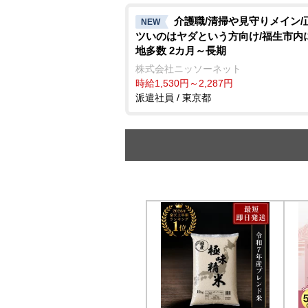
介護職/清掃や見守りメイン/
NEW
ツいのはヤダという方向け/福生市内
地多数 2カ月～長期
株式会社ニッソーネット
時給1,530円～2,287円
派遣社員 / 東京都