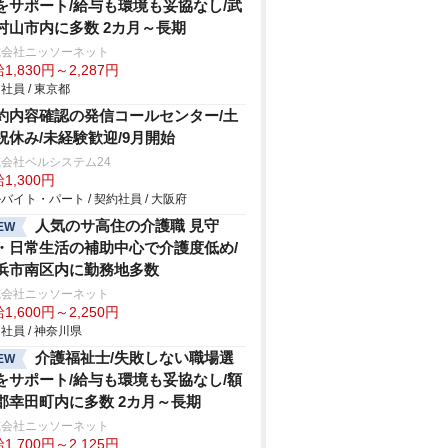
をサポート/給与も環境も妥協なし/武
村山市内に多数 2カ月～長期
式会社ニッソーネット
1,830円～2,287円
社員 / 東京都
約内容確認の発信コールセンター/土
祝休み/未経験歓迎/9月開始
会社ベルシステム24
1,300円
バイト・パート / 契約社員 / 大阪府
人気のサ高住の介護職 見守
EW
・日常生活の補助中心で介護度低め/
浜市南区内に勤務地多数
式会社ニッソーネット
1,600円～2,250円
社員 / 神奈川県
介護福祉士/失敗しない職場選
EW
をサポート/給与も環境も妥協なし/額
郡幸田町内に多数 2カ月～長期
式会社ニッソーネット
1,700円～2,125円