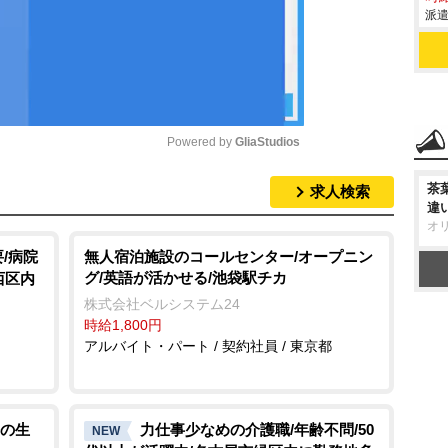
派遣
Powered by 
GliaStudios
茶
求人検索
M
違
u
オ
t
/病院
無人宿泊施設のコールセンター/オープニン
グ/英語が活かせる/池袋駅チカ
西区内
e
株式会社ベルシステム24
時給1,800円
アルバイト・パート / 契約社員 / 東京都
の生
力仕事少なめの介護職/年齢不問/50
NEW