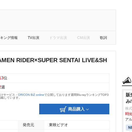
キング情報
TV出演
ドラマ出演
CM出演
歌詞
EN RIDER×SUPER SENTAI LIVE&SH
13
位
2
週
販
向けサービス・
ORICON BiZ online
で公開しております週間Blu-rayランキングTOP3
掲載しています。
み
株式
商品購入
時給
アル
発売元
東映ビデオ
N