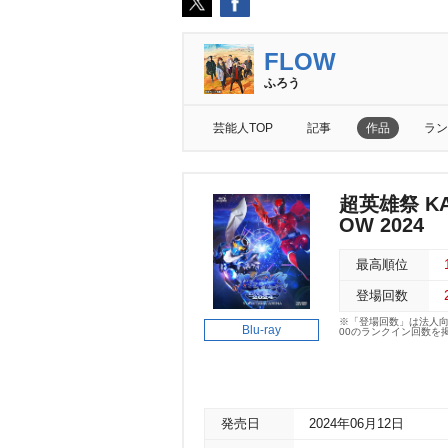
FLOW
ふろう
芸能人TOP
記事
作品
ラン
超英雄祭 KAM
OW 2024
最高順位
登場回数
※「登場回数」は法人
Blu-ray
00のランクイン回数を
発売日
2024年06月12日