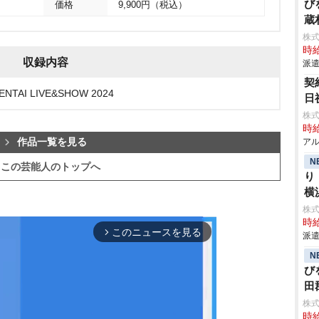
び
価格
9,900円（税込）
蔵
株
時給
収録内容
派遣
契
NTAI LIVE&SHOW 2024
日
株式
時給
作品一覧を見る
アル
N
この芸能人のトップへ
り
横
株
時給
このニュースを見る
arrow_forward_ios
派遣
N
び
田
株
時給