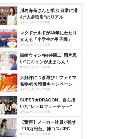
川島海荷さんと学ぶ 日常に潜
む“人身取引”のリアル
オリコンタイアップ特集
マクドナルドが40年にわたり
支える「小学生の甲子園」
オリコンタイアップ特集
森崎ウィン×向井康二“両片思
い”にキュンが止まらん！
オリコンタイアップ特集
大好評につき再び！ファミマ
名物45％増量キャンペーン
オリコンタイアップ特集
SUPER★DRAGON、自ら描
いた”レトロフューチャー”
オリコンタイアップ特集
【驚愕】メーカー社員が推す
「10万円台」神コスパPC
オリコンタイアップ特集