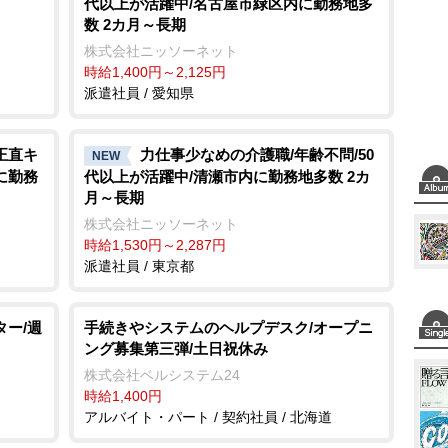
代以上が活躍中/名古屋市緑区内に勤務地多
数 2カ月～長期
株式会社ニッソーネット
時給1,400円～2,125円
派遣社員 / 愛知県
正直キ
力仕事少なめの介護職/年齢不問/50
NEW
に勤務
代以上が活躍中/清瀬市内に勤務地多数 2カ
月～長期
株式会社ニッソーネット
時給1,530円～2,287円
派遣社員 / 東京都
ター/週
手続きやシステムのヘルプデスク/オープニ
ング募集第三弾/土日祝休み
株式会社ベルシステム24
時給1,400円
アルバイト・パート / 契約社員 / 北海道