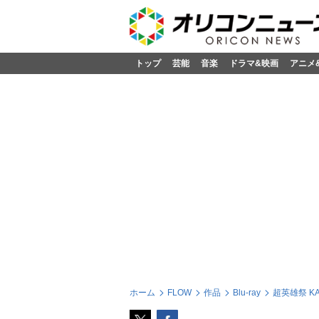
トップ
芸能
音楽
ドラマ&映画
アニメ
ホーム
FLOW
作品
Blu-ray
超英雄祭 KAM