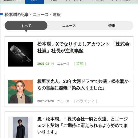
松本潤の記事・ニュース・速報
すべて
ニュース
特集
松本潤、Xでなりすましアカウント 「株式会
社嵐」社長が注意喚起
｜芸能｜
2025-02-14
ニュース
板垣李光人、23年大河ドラマで共演・松本潤か
らの言葉に感慨「染み入りました」
｜バラエティ｜
2025-01-20
ニュース
嵐・松本潤、「株式会社一瞬と永遠」とエージ
ェント契約「ご期待に応えられるよう努めてま
いります」