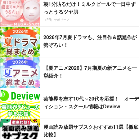
朝1分貼るだけ！ミルクピールで一日中ず
っとうるツヤ肌
（PR）サボリーノ
2026年7月夏ドラマも、注目作＆話題作が
勢ぞろい！
【夏アニメ2026】7月期夏の新アニメを一
挙紹介！
芸能界を志す10代～20代を応援！ オーデ
ィション・スクール情報はDeview
漫画読み放題サブスクおすすめ11選【徹底
比較】