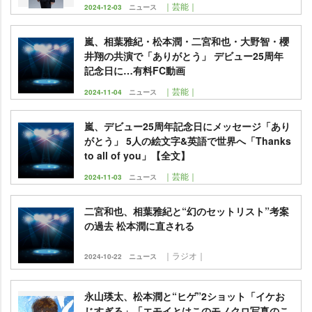
｜芸能｜
2024-12-03
ニュース
嵐、相葉雅紀・松本潤・二宮和也・大野智・櫻
井翔の共演で「ありがとう」 デビュー25周年
記念日に…有料FC動画
｜芸能｜
2024-11-04
ニュース
嵐、デビュー25周年記念日にメッセージ「あり
がとう」 5人の絵文字&英語で世界へ「Thanks
to all of you」【全文】
｜芸能｜
2024-11-03
ニュース
二宮和也、相葉雅紀と“幻のセットリスト”考案
の過去 松本潤に直される
｜ラジオ｜
2024-10-22
ニュース
永山瑛太、松本潤と“ヒゲ”2ショット「イケお
じすぎる」「エモイとはこのモノクロ写真のこ