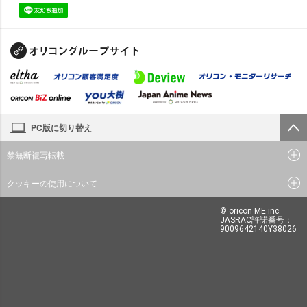
PC版に切り替え
禁無断複写転載
クッキーの使用について
© oricon ME inc.
JASRAC許諾番号：
9009642140Y38026