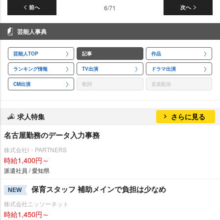
前へ
6/71
次へ
芸能人事典
芸能人TOP
記事
作品
ランキング情報
TV出演
ドラマ出演
CM出演
歌詞
音楽配信
求人特集
さらに見る
名古屋勤務のデータ入力事務
株式会社I・PARTNERS
時給1,400円～
派遣社員 / 愛知県
保育スタッフ 補助メインで負担は少なめ
NEW
株式会社ニッソーネット
時給1,450円～