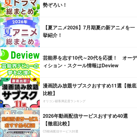
勢ぞろい！
【夏アニメ2026】7月期夏の新アニメを一
挙紹介！
芸能界を志す10代～20代を応援！ オーデ
ィション・スクール情報はDeview
漫画読み放題サブスクおすすめ11選【徹底
比較】
オリコン顧客満足度ランキング
2026年動画配信サービスおすすめ40選
【徹底比較】
CS動画配信サービス20選