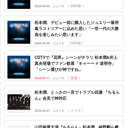
｜SNS発｜
2026-06-02
ニュース
松本潤、デビュー前に購入したジュエリー着用
嵐ラストツアーに込めた思い「一世一代の大勝
負を楽しみたい思います」
｜SNS発｜
2026-05-30
ニュース
CDTVで『花男』シーンがチラリ 松本潤&井上
真央登場でファン歓喜「キャーーァ 道明寺」
「シーン選びが神ですね」
｜音楽｜
2026-05-11
ニュース
松本潤、とっさの一言でトラブル回避 『ちるら
ん』会見で神対応
｜ドラマ｜
2026-02-27
ニュース
山田裕貴主演『ちるらん』松本潤、綾野剛ら豪