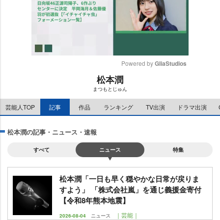
Powered by 
GliaStudios
松本潤
M
まつもとじゅん
u
t
芸能人TOP
記事
作品
ランキング
TV出演
ドラマ出演
e
松本潤の記事・ニュース・速報
すべて
ニュース
特集
松本潤「一日も早く穏やかな日常が戻りま
すよう」 「株式会社嵐」を通じ義援金寄付
【令和8年熊本地震】
｜芸能｜
2026-08-04
ニュース