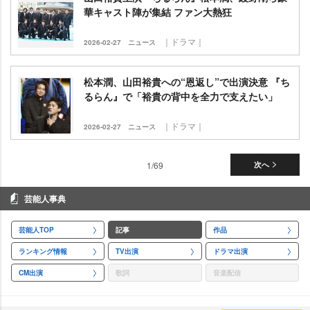
華キャスト陣が集結 ファン大熱狂
｜ドラマ｜
2026-02-27
ニュース
松本潤、山田裕貴への“恩返し”で出演決意 『ち
るらん』で「裕貴の背中を全力で支えたい」
｜ドラマ｜
2026-02-27
ニュース
1/69
次へ
芸能人事典
芸能人TOP
記事
作品
ランキング情報
TV出演
ドラマ出演
CM出演
歌詞
音楽配信