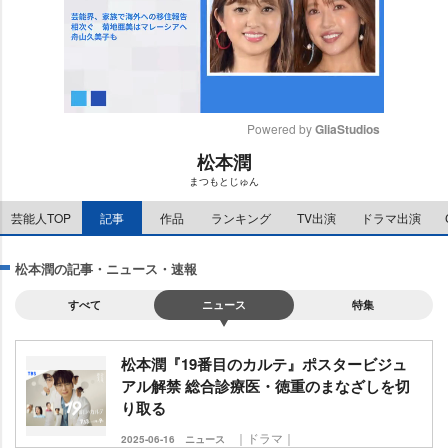
Powered by 
GliaStudios
松本潤
M
まつもとじゅん
u
t
芸能人TOP
記事
作品
ランキング
TV出演
ドラマ出演
e
松本潤の記事・ニュース・速報
すべて
ニュース
特集
松本潤『19番目のカルテ』ポスタービジュ
アル解禁 総合診療医・徳重のまなざしを切
り取る
｜ドラマ｜
2025-06-16
ニュース