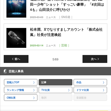
田一少年”ショット「すっごい豪華」 「#次回は
4も」山田涼介に呼びかけ
｜SNS発｜
2025-03-03
ニュース
松本潤、Xでなりすましアカウント 「株式会社
嵐」社長が注意喚起
｜芸能｜
2025-02-14
ニュース
前へ
5/69
次へ
芸能人事典
芸能人TOP
記事
作品
ランキング情報
TV出演
ドラマ出演
CM出演
歌詞
音楽配信