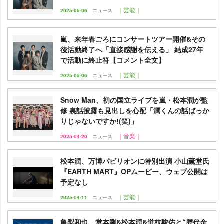
｜芸能｜
2025-05-06
ニュース
嵐、来年春ごろにコンサートツアー開催&その
後活動終了へ「直接感謝を伝える」 結成27年
で活動に終止符【コメント全文】
｜芸能｜
2025-05-06
ニュース
Snow Man、初の国立ライブを嵐・松本潤が監
修 裏話披露も見出しを心配「潤くんの話ばっか
りじゃないですか!(笑)」
｜音楽｜
2025-04-20
ニュース
松本潤、万博パビリオンに特別出演 小山薫堂氏
『EARTH MART』OPムービー、ウェブ公開は
予定なし
｜芸能｜
2025-04-11
ニュース
亀梨和也、堂本剛&松本潤&道枝駿佑と“歴代金