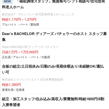
「福祉調理スタッフ」無資格可/シフト相談可/住宅型有
NEW
料老人ホーム
株式会社T・Yカンパニー/住宅型有料老人ホーム こころ
時給1,170円～1,270円
アルバイト・パート / 愛知県
Dear’s BACHELOR ディアーズ バチェラーのホスト スタッフ募
集
Dear’s BACHELOR ディアーズ バチェラー
日給1万円～1万5,000円
正社員 / アルバイト・パート / 大阪府
合板の組立/土日祝休み/日勤のみ/長期休暇あり/未経験OK/週払
い可
株式会社ジャパンクリエイト北日本事業統括部
時給1,350円
派遣社員 / 北海道
組立・加工スタッフ/住み込み/高収入/寮費無料/時給1800円/8割
入寮希望者