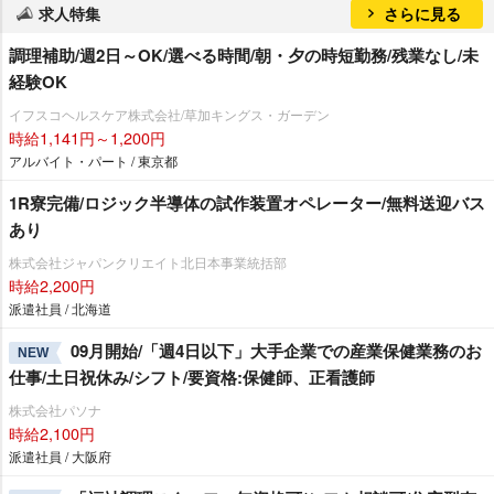
求人特集
さらに見る
調理補助/週2日～OK/選べる時間/朝・夕の時短勤務/残業なし/未
経験OK
イフスコヘルスケア株式会社/草加キングス・ガーデン
時給1,141円～1,200円
アルバイト・パート / 東京都
1R寮完備/ロジック半導体の試作装置オペレーター/無料送迎バス
あり
株式会社ジャパンクリエイト北日本事業統括部
時給2,200円
派遣社員 / 北海道
09月開始/「週4日以下」大手企業での産業保健業務のお
NEW
仕事/土日祝休み/シフト/要資格:保健師、正看護師
株式会社パソナ
時給2,100円
派遣社員 / 大阪府