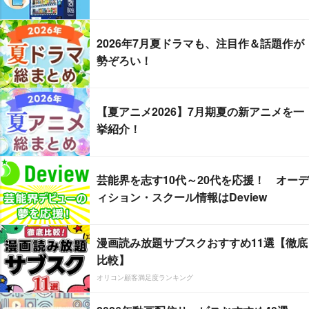
2026年7月夏ドラマも、注目作＆話題作が
勢ぞろい！
【夏アニメ2026】7月期夏の新アニメを一
挙紹介！
芸能界を志す10代～20代を応援！ オーデ
ィション・スクール情報はDeview
漫画読み放題サブスクおすすめ11選【徹底
比較】
オリコン顧客満足度ランキング