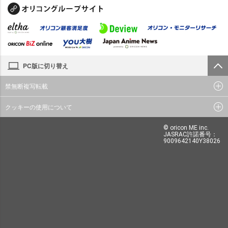
PC版に切り替え
禁無断複写転載
クッキーの使用について
© oricon ME inc.
JASRAC許諾番号：
9009642140Y38026