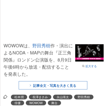
WOWOWは、
野田秀樹
作・演出に
よるNODA・MAPの舞台『正三角
関係』ロンドン公演版を、8月9日
午後6時から放送・配信すること
拡大する
を発表した。
記事全文・写真を大きく見る
松本潤
長澤まさみ
永山瑛太
野田秀樹
俳優
WOWOW
舞台