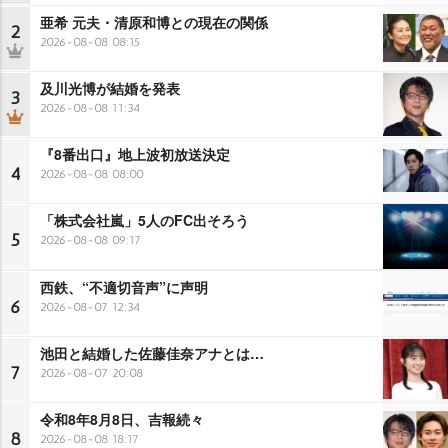
亜希 元夫・清原和博との現在の関係
2
2026-08-08 08:15
及川光博が結婚を発表
3
2026-08-08 11:34
『8番出口』地上波初放送決定
4
2026-08-08 08:00
「株式会社嵐」5人のFC出そろう
5
2026-08-08 09:17
西鉄、“不適切音声”に声明
6
2026-08-07 12:34
池田と結婚した佐藤佳奈アナとは…
7
2026-08-07 20:08
令和8年8月8日、吉報続々
8
2026-08-08 18:17