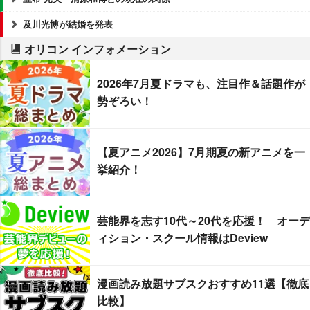
及川光博が結婚を発表
オリコン インフォメーション
2026年7月夏ドラマも、注目作＆話題作が
勢ぞろい！
【夏アニメ2026】7月期夏の新アニメを一
挙紹介！
芸能界を志す10代～20代を応援！ オーデ
ィション・スクール情報はDeview
漫画読み放題サブスクおすすめ11選【徹底
比較】