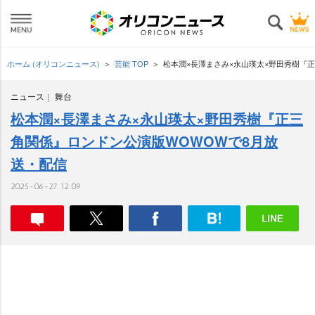
ホーム (オリコンニュース)
芸能 TOP
松本潤×長澤まさみ×永山瑛太×野田秀樹『
ニュース
舞台
松本潤×長澤まさみ×永山瑛太×野田秀樹『正三
角関係』ロンドン公演版WOWOWで8月放
送・配信
2025-06-27 12:09