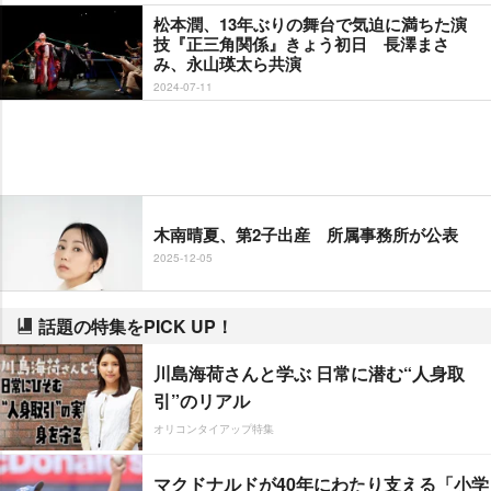
松本潤、13年ぶりの舞台で気迫に満ちた演
技『正三角関係』きょう初日 長澤まさ
み、永山瑛太ら共演
2024-07-11
木南晴夏、第2子出産 所属事務所が公表
2025-12-05
話題の特集をPICK UP！
川島海荷さんと学ぶ 日常に潜む“人身取
引”のリアル
オリコンタイアップ特集
マクドナルドが40年にわたり支える「小学