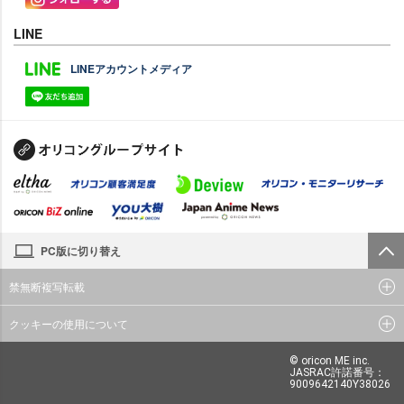
LINE
LINEアカウントメディア
PC版に切り替え
禁無断複写転載
クッキーの使用について
© oricon ME inc.
JASRAC許諾番号：
9009642140Y38026