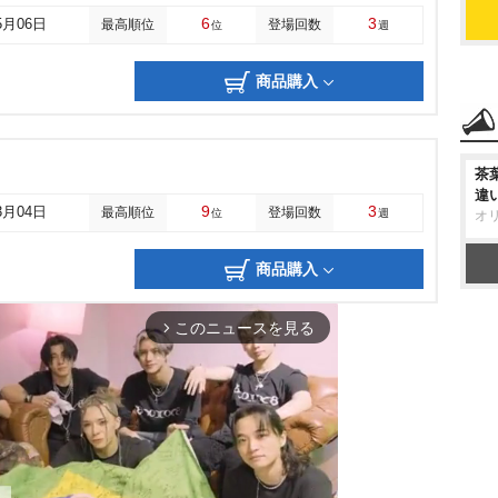
6
3
5月06日
最高順位
登場回数
位
週
商品購入
茶
違
9
3
3月04日
最高順位
登場回数
位
週
オ
商品購入
このニュースを見る
arrow_forward_ios