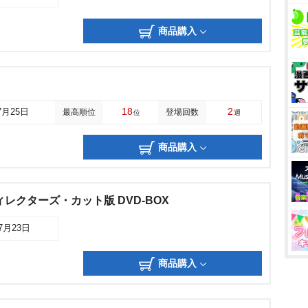
商品購入
18
2
7月25日
最高順位
登場回数
位
週
商品購入
レクターズ・カット版 DVD-BOX
07月23日
商品購入