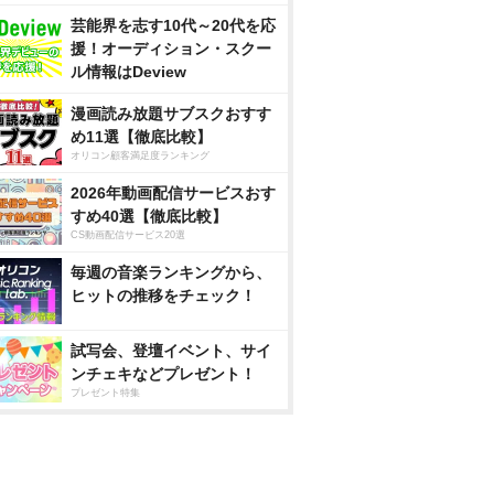
芸能界を志す10代～20代を応
援！オーディション・スクー
ル情報はDeview
漫画読み放題サブスクおすす
め11選【徹底比較】
オリコン顧客満足度ランキング
2026年動画配信サービスおす
すめ40選【徹底比較】
CS動画配信サービス20選
毎週の音楽ランキングから、
ヒットの推移をチェック！
試写会、登壇イベント、サイ
ンチェキなどプレゼント！
プレゼント特集