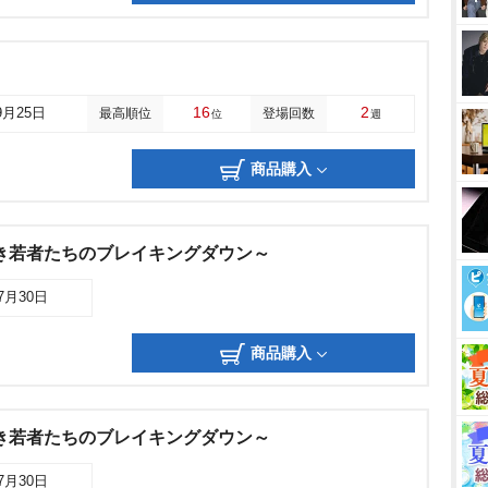
16
2
9月25日
最高順位
登場回数
位
週
商品購入
 ～蒼き若者たちのブレイキングダウン～
07月30日
商品購入
 ～蒼き若者たちのブレイキングダウン～
07月30日