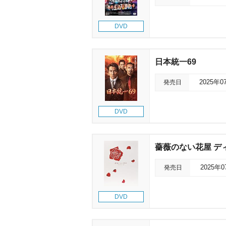
DVD
日本統一69
発売日
2025年0
DVD
薔薇のない花屋 ディ
発売日
2025年
DVD