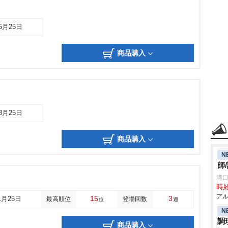
05月25日
商品購入
03月25日
商品購入
N
師
溝
時給
アル
15
3
1月25日
最高順位
登場回数
位
週
N
調
商品購入