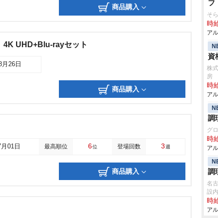
フ
商品購入
そら
時給
アル
K UHD+Blu-rayセット
N
資
08月26日
株式
房
時給
商品購入
アル
N
調
グ
時給
6
3
7月01日
最高順位
登場回数
位
週
アル
N
商品購入
調
名
設
時給
アル