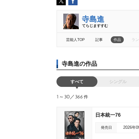
寺島進
てらじますすむ
芸能人TOP
記事
作品
ラン
寺島進の作品
すべて
シングル
1～30／366
件
日本統一76
発売日
2026年