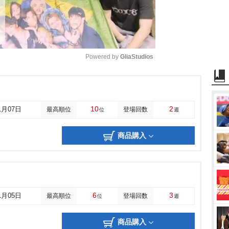
Powered by 
GliaStudios
M
u
10
2
1月07日
最高順位
登場回数
位
週
t
e
商品購入
6
3
1月05日
最高順位
登場回数
位
週
商品購入