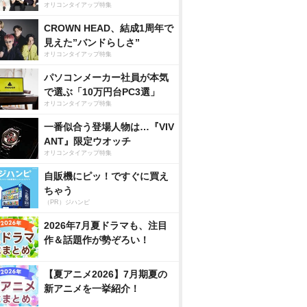
オリコンタイアップ特集
CROWN HEAD、結成1周年で
見えた”バンドらしさ”
オリコンタイアップ特集
パソコンメーカー社員が本気
で選ぶ「10万円台PC3選」
オリコンタイアップ特集
一番似合う登場人物は…『VIV
ANT』限定ウオッチ
オリコンタイアップ特集
自販機にピッ！ですぐに買え
ちゃう
（PR）ジハンピ
2026年7月夏ドラマも、注目
作＆話題作が勢ぞろい！
【夏アニメ2026】7月期夏の
新アニメを一挙紹介！