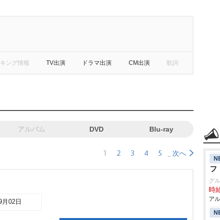
キング情報
TV出演
ドラマ出演
CM出演
歌詞
アルバム
DVD
Blu-ray
1
2
3
4
5
次へ
N
フ
グ
時給
アル
09月02日
N