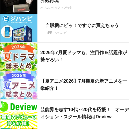
界観再現
オリコンタイアップ特集
自販機にピッ！ですぐに買えちゃう
（PR）ジハンピ
2026年7月夏ドラマも、注目作＆話題作が
勢ぞろい！
【夏アニメ2026】7月期夏の新アニメを一
挙紹介！
芸能界を志す10代～20代を応援！ オーデ
ィション・スクール情報はDeview