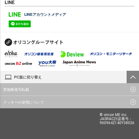
LINE
LINEアカウントメディア
PC版に切り替え
禁無断複写転載
クッキーの使用について
© oricon ME inc.
JASRAC許諾番号：
9009642140Y38026