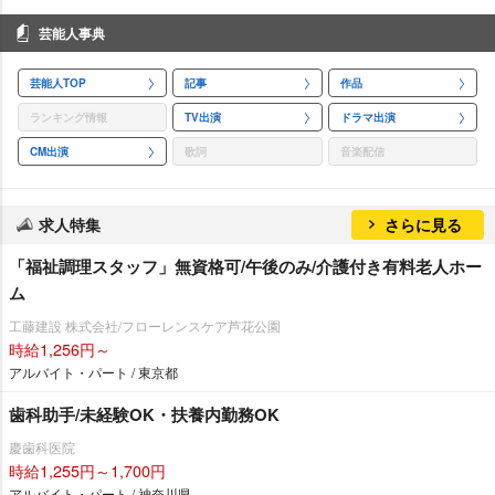
芸能人事典
芸能人TOP
記事
作品
ランキング情報
TV出演
ドラマ出演
CM出演
歌詞
音楽配信
求人特集
さらに見る
「福祉調理スタッフ」無資格可/午後のみ/介護付き有料老人ホー
ム
工藤建設 株式会社/フローレンスケア芦花公園
時給1,256円～
アルバイト・パート / 東京都
歯科助手/未経験OK・扶養内勤務OK
慶歯科医院
時給1,255円～1,700円
アルバイト・パート / 神奈川県