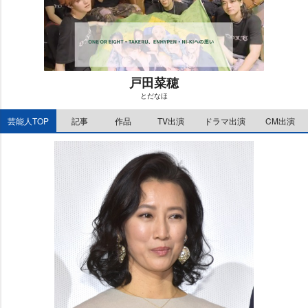
戸田菜穂
とだなほ
M
芸能人TOP
記事
作品
TV出演
ドラマ出演
CM出演
u
t
e