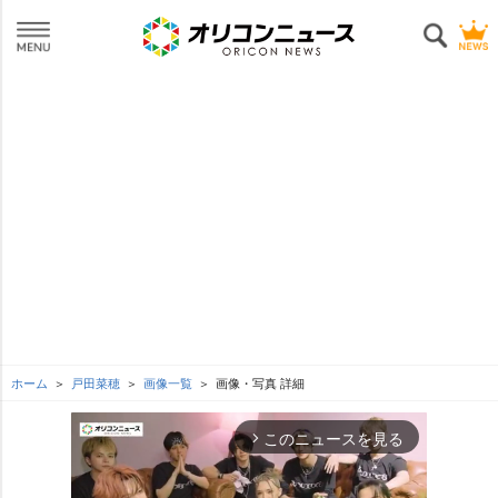
ホーム
戸田菜穂
画像一覧
画像・写真 詳細
このニュースを見る
arrow_forward_ios