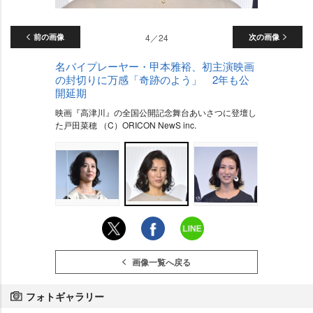
前の画像
4／24
次の画像
名バイプレーヤー・甲本雅裕、初主演映画
の封切りに万感「奇跡のよう」 2年も公
開延期
映画『高津川』の全国公開記念舞台あいさつに登壇し
た戸田菜穂 （C）ORICON NewS inc.
画像一覧へ戻る
フォトギャラリー