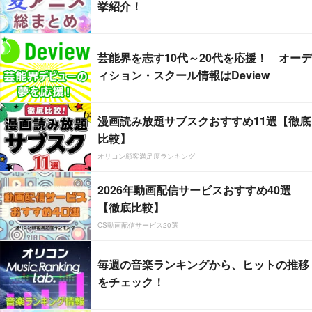
挙紹介！
芸能界を志す10代～20代を応援！ オーデ
ィション・スクール情報はDeview
漫画読み放題サブスクおすすめ11選【徹底
比較】
オリコン顧客満足度ランキング
2026年動画配信サービスおすすめ40選
【徹底比較】
CS動画配信サービス20選
毎週の音楽ランキングから、ヒットの推移
をチェック！